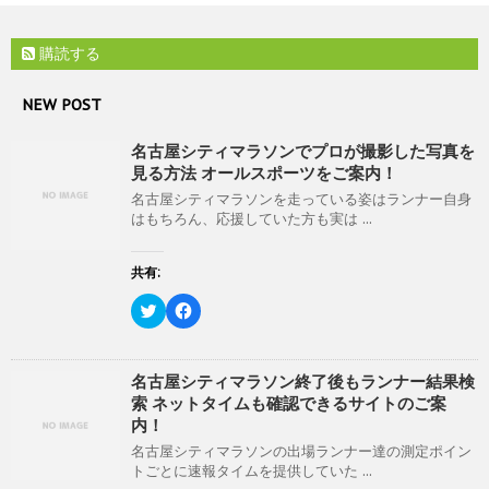
き
新
ッ
ま
し
ク
す
い
し
)
購読する
ウ
て
ィ
く
ン
だ
ド
さ
NEW POST
ウ
い
で
(
開
新
名古屋シティマラソンでプロが撮影した写真を
き
し
ま
い
見る方法 オールスポーツをご案内！
す
ウ
)
ィ
名古屋シティマラソンを走っている姿はランナー自身
ン
はもちろん、応援していた方も実は ...
ド
ウ
で
開
共有:
き
ま
ク
F
す
リ
a
)
ッ
c
ク
e
し
b
て
o
名古屋シティマラソン終了後もランナー結果検
T
o
索 ネットタイムも確認できるサイトのご案
w
k
i
で
内！
t
共
t
有
名古屋シティマラソンの出場ランナー達の測定ポイン
e
す
トごとに速報タイムを提供していた ...
r
る