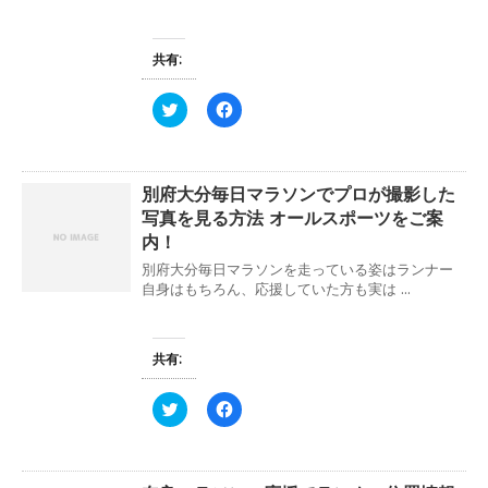
共有:
ク
F
リ
a
ッ
c
ク
e
し
b
て
o
別府大分毎日マラソンでプロが撮影した
T
o
w
k
写真を見る方法 オールスポーツをご案
i
で
t
共
内！
t
有
e
す
別府大分毎日マラソンを走っている姿はランナー
r
る
自身はもちろん、応援していた方も実は ...
で
に
共
は
有
ク
(
リ
新
ッ
共有:
し
ク
い
し
ウ
て
ィ
く
ク
F
ン
だ
リ
a
ド
さ
ッ
c
ウ
い
ク
e
で
(
し
b
開
新
て
o