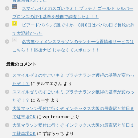
普通為替忘れてた！
スマイルゼミのスゴいキミ！ プラチナ ゴールド シルバー
ブロンズの評価基準を独自で調査したよ！！
ビアードパパって誰ですか 8月8日はパパの日で長蛇の列
で大混雑だった
名古屋ウィメンズマラソンのランナー位置情報サービスは
こちら！！応援ナビ じゃなくてスポロク！！
最近のコメント
スマイルゼミのすごいキミ プラチナランク獲得の基準が変わっ
たぞ！？
に
テルマエさん
より
スマイルゼミのすごいキミ プラチナランク獲得の基準が変わっ
たぞ！？
に
るーす
より
大阪マラソン受付に行くぞ インテックス大阪の最寄駅と前日ま
で駐車場OK
に
wp_terumae
より
大阪マラソン受付に行くぞ インテックス大阪の最寄駅と前日ま
で駐車場OK
に
ずぼらっち
より