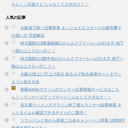
ちら！！応援ナビ じゃなくてスポロク！！
人気の記事
大阪地下鉄一日乗車券 エンジョイエコカードの券売機で
の買い方 写真解説
JR大阪駅の3階連絡橋口からルクアイーレへの行き方 地下
一階のユニクロへ行く！
JR大阪駅の1階中央口からルクアイーレへの行き方 地下一
階のユニクロへ行こう！
大阪の頭上に打上げ花火 知る人ぞ知る南港ポートタウン
まつり花火大会
那覇NAHAマラソンのランナー位置情報サービスはこち
ら！！ランナーズアップデートじゃなくてスポロク！！
名古屋ウィメンズマラソン終了後もランナー結果検索 ネ
ットタイムも確認できるサイトのご案内！
ソフトバンク光から新規ご入会キャンペーン特典 12000円