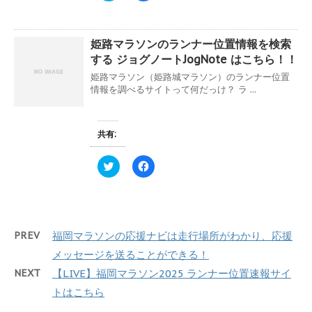
ィ
く
ッ
c
ン
だ
ク
e
ド
さ
し
b
ウ
い
て
o
で
(
姫路マラソンのランナー位置情報を検索
T
o
開
新
w
k
き
し
する ジョグノートJogNote はこちら！！
i
で
ま
い
t
共
す
ウ
姫路マラソン（姫路城マラソン）のランナー位置
t
有
)
ィ
e
す
情報を調べるサイトって何だっけ？ ラ ...
ン
r
る
ド
で
に
ウ
共
は
で
有
ク
開
(
リ
共有:
き
新
ッ
ま
し
ク
す
い
し
ク
F
)
ウ
て
リ
a
ィ
く
ッ
c
ン
だ
ク
e
ド
さ
し
b
ウ
い
て
o
で
(
T
o
開
新
w
k
き
し
PREV
福岡マラソンの応援ナビは走行場所がわかり、応援
i
で
ま
い
t
共
す
ウ
メッセージを送ることができる！
t
有
)
ィ
e
す
ン
NEXT
【LIVE】福岡マラソン2025 ランナー位置速報サイ
r
る
ド
で
に
ウ
トはこちら
共
は
で
有
ク
開
(
リ