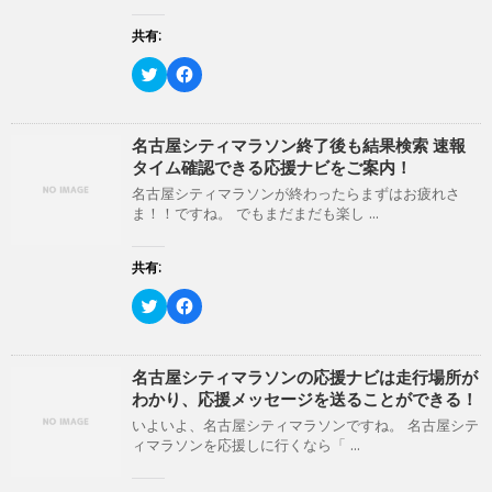
で
に
共
は
有
ク
共有:
(
リ
新
ッ
ク
F
し
ク
リ
a
い
し
ッ
c
ウ
て
ク
e
ィ
く
し
b
ン
だ
て
o
名古屋シティマラソン終了後も結果検索 速報
ド
さ
T
o
ウ
い
タイム確認できる応援ナビをご案内！
w
k
で
(
i
で
開
新
名古屋シティマラソンが終わったらまずはお疲れさ
t
共
き
し
ま！！ですね。 でもまだまだも楽し ...
t
有
ま
い
e
す
す
ウ
r
る
)
ィ
で
に
ン
共有:
共
は
ド
有
ク
ウ
(
リ
ク
で
F
新
ッ
リ
開
a
し
ク
ッ
き
c
い
し
ク
ま
e
ウ
て
し
す
b
ィ
く
て
)
o
名古屋シティマラソンの応援ナビは走行場所が
ン
だ
T
o
わかり、応援メッセージを送ることができる！
ド
さ
w
k
ウ
い
i
で
いよいよ、名古屋シティマラソンですね。 名古屋シテ
で
(
t
共
開
新
ィマラソンを応援しに行くなら「 ...
t
有
き
し
e
す
ま
い
r
る
す
ウ
で
に