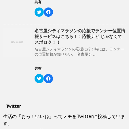
共有:
)
ィ
共
は
ン
有
ク
ド
(
リ
ク
F
ウ
新
ッ
リ
a
で
し
ク
ッ
c
開
い
し
ク
e
き
ウ
て
し
b
ま
ィ
く
て
o
名古屋シティマラソンの応援でランナー位置情
す
ン
だ
T
o
)
報サービスはこちら！！応援ナビ じゃなくて
ド
さ
w
k
ウ
い
i
で
スポロク！！
で
(
t
共
開
新
t
有
名古屋シティマラソンの応援に行く時には、ランナー
き
し
e
す
の位置情報が知りたい。 名古屋シ ...
ま
い
r
る
す
ウ
で
に
)
ィ
共
は
ン
有
ク
共有:
ド
(
リ
ウ
新
ッ
ク
で
F
し
ク
リ
開
a
い
し
ッ
き
c
ウ
て
ク
ま
e
ィ
く
し
す
b
ン
だ
て
)
o
ド
さ
T
o
ウ
い
w
k
で
(
Twitter
i
で
開
新
t
共
き
し
t
有
生活の「おっ！いいね」ってメモをTwitterに投稿していま
ま
い
e
す
す
ウ
r
る
す。
)
ィ
で
に
ン