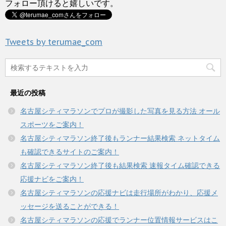
フォロー頂けると嬉しいです。
共
は
ド
有
ク
ウ
(
リ
で
新
ッ
開
し
ク
き
い
し
ま
Tweets by terumae_com
ウ
て
す
ィ
く
)
ン
だ
ド
さ
ウ
い
で
(
開
新
き
し
最近の投稿
ま
い
す
ウ
)
ィ
名古屋シティマラソンでプロが撮影した写真を見る方法 オール
ン
ド
スポーツをご案内！
ウ
で
名古屋シティマラソン終了後もランナー結果検索 ネットタイム
開
き
も確認できるサイトのご案内！
ま
す
名古屋シティマラソン終了後も結果検索 速報タイム確認できる
)
応援ナビをご案内！
名古屋シティマラソンの応援ナビは走行場所がわかり、応援メ
ッセージを送ることができる！
名古屋シティマラソンの応援でランナー位置情報サービスはこ