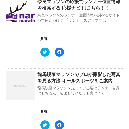
き
し
奈良マラソンの応援でランナー位置情報
T
o
ま
い
w
k
を検索する 応援ナビ はこちら！！
す
ウ
i
で
)
ィ
t
共
奈良マラソンのランナー位置情報を調べるサイト
ン
t
有
ド
e
す
って何だっけ？ 「ランナーズアップデ ...
ウ
r
る
で
で
に
開
共
は
き
有
ク
ま
(
リ
共有:
す
新
ッ
)
し
ク
い
し
ク
F
ウ
て
リ
a
ィ
く
ッ
c
ン
だ
ク
e
ド
さ
し
b
ウ
い
て
o
で
(
龍馬脱藩マラソンでプロが撮影した写真
T
o
開
新
w
k
き
し
を見る方法 オールスポーツをご案内！
i
で
ま
い
t
共
す
ウ
龍馬脱藩マラソンを走っている姿はランナー自身
t
有
)
ィ
e
す
はもちろん、応援していた方も実はよく ...
ン
r
る
ド
で
に
ウ
共
は
で
有
ク
開
(
リ
共有:
き
新
ッ
ま
し
ク
す
い
し
ク
F
)
ウ
て
リ
a