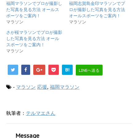
e
す
福岡マラソンでプロが撮影し
福岡志賀島金印マラソンでプ
r
る
で
に
た写真を見る方法 オールス
ロが撮影した写真を見る方法
共
は
ポーツをご案内！
オールスポーツをご案内！
有
ク
(
リ
マラソン
マラソン
新
ッ
し
ク
さが桜マラソンでプロが撮影
い
し
ウ
て
した写真を見る方法 オール
ィ
く
スポーツをご案内！
ン
だ
ド
さ
マラソン
ウ
い
で
(
開
新
き
し
ま
い
B!
LINEへ送る
す
ウ
)
ィ
ン
ド
-
マラソン
応援
,
福岡マラソン
ウ
で
開
き
ま
す
執筆者：
テルマエさん
)
Message