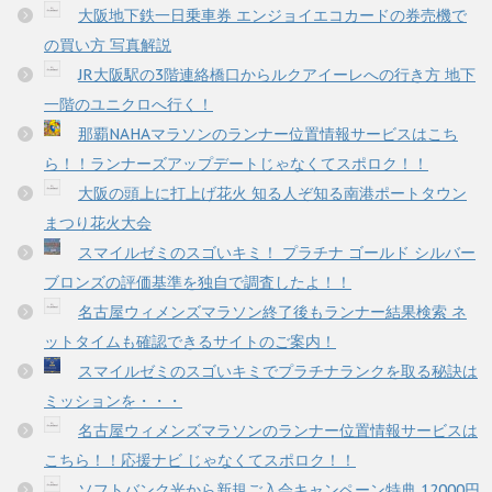
大阪地下鉄一日乗車券 エンジョイエコカードの券売機で
の買い方 写真解説
JR大阪駅の3階連絡橋口からルクアイーレへの行き方 地下
一階のユニクロへ行く！
那覇NAHAマラソンのランナー位置情報サービスはこち
ら！！ランナーズアップデートじゃなくてスポロク！！
大阪の頭上に打上げ花火 知る人ぞ知る南港ポートタウン
まつり花火大会
スマイルゼミのスゴいキミ！ プラチナ ゴールド シルバー
ブロンズの評価基準を独自で調査したよ！！
名古屋ウィメンズマラソン終了後もランナー結果検索 ネ
ットタイムも確認できるサイトのご案内！
スマイルゼミのスゴいキミでプラチナランクを取る秘訣は
ミッションを・・・
名古屋ウィメンズマラソンのランナー位置情報サービスは
こちら！！応援ナビ じゃなくてスポロク！！
ソフトバンク光から新規ご入会キャンペーン特典 12000円