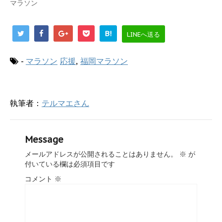
マラソン
ウ
い
で
(
開
新
き
し
ま
い
B!
LINEへ送る
す
ウ
)
ィ
ン
ド
-
マラソン
応援
,
福岡マラソン
ウ
で
開
き
ま
す
執筆者：
テルマエさん
)
Message
メールアドレスが公開されることはありません。
※
が
付いている欄は必須項目です
コメント
※