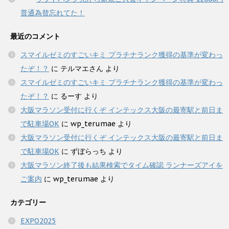
普通為替忘れてた！
最近のコメント
スマイルゼミのすごいキミ プラチナランク獲得の基準が変わっ
たぞ！？
に
テルマエさん
より
スマイルゼミのすごいキミ プラチナランク獲得の基準が変わっ
たぞ！？
に
るーす
より
大阪マラソン受付に行くぞ インテックス大阪の最寄駅と前日ま
で駐車場OK
に
wp_terumae
より
大阪マラソン受付に行くぞ インテックス大阪の最寄駅と前日ま
で駐車場OK
に
ずぼらっち
より
大阪マラソン終了後も結果検索でタイム確認 ランナーズアイを
ご案内
に
wp_terumae
より
カテゴリー
EXPO2025