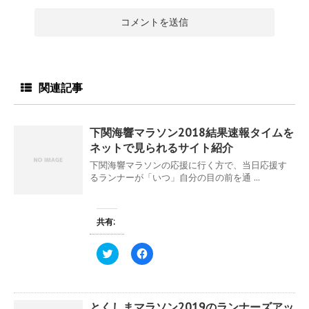
関連記事
下関海響マラソン2018結果速報タイムを
ネットで見られるサイト紹介
下関海響マラソンの応援に行く方で、当日応援す
るランナーが「いつ」自分の目の前を通 ...
共有:
ク
F
リ
a
ッ
c
ク
e
し
b
て
o
とくしまマラソン2019のランナーズアッ
T
o