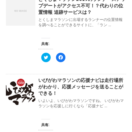
w
k
プデートがアクセス不可！？代わりの位
i
で
t
共
置情報 追跡サービスは？
t
有
e
す
とくしまマラソンに出場するランナーの位置情報
r
る
を調べることができるサイトに、「ラン ...
で
に
共
は
有
ク
(
リ
新
ッ
共有:
し
ク
い
し
ウ
て
ィ
く
ク
F
ン
だ
リ
a
ド
さ
ッ
c
ウ
い
ク
e
で
(
し
b
開
新
て
o
き
し
いびがわマラソンの応援ナビは走行場所
T
o
ま
い
w
k
がわかり、応援メッセージを送ることが
す
ウ
i
で
)
ィ
t
共
できる！
ン
t
有
ド
e
す
いよいよ、いびがわマラソンですね。 いびがわマ
ウ
r
る
ラソンを応援しに行くなら「応援ナビ ...
で
で
に
開
共
は
き
有
ク
ま
(
リ
す
新
ッ
共有:
)
し
ク
い
し