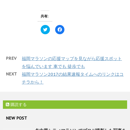
ウ
共
は
で
有
ク
開
(
リ
き
新
ッ
ま
共有:
し
ク
す
い
し
)
ウ
て
ィ
く
ク
F
ン
だ
リ
a
ド
さ
ッ
c
ウ
い
ク
e
で
(
し
b
開
新
て
o
き
し
T
o
ま
い
w
k
PREV
福岡マラソンの応援マップを見ながら応援スポット
す
ウ
i
で
)
ィ
t
共
を悩んでいます 車でも 徒歩でも
ン
t
有
ド
e
す
ウ
NEXT
福岡マラソン2017の結果速報タイムへのリンクはコ
r
る
で
で
に
開
チラから！
共
は
き
有
ク
ま
(
リ
す
新
ッ
)
し
ク
い
し
購読する
ウ
て
ィ
く
ン
だ
ド
さ
NEW POST
ウ
い
で
(
開
新