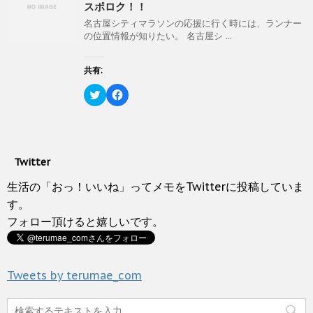
ウ
い
i
で
スポロク！！
で
(
t
共
開
新
t
有
名古屋シティマラソンの応援に行く時には、ランナー
き
し
e
す
の位置情報が知りたい。 名古屋シ ...
ま
い
r
る
す
ウ
で
に
)
ィ
共
は
ン
有
ク
共有:
ド
(
リ
ウ
新
ッ
ク
で
F
し
ク
リ
開
a
い
し
ッ
き
c
ウ
て
ク
ま
e
ィ
く
し
す
b
ン
だ
て
)
o
ド
さ
T
o
ウ
い
w
k
で
(
Twitter
i
で
開
新
t
共
き
し
t
有
生活の「おっ！いいね」ってメモをTwitterに投稿していま
ま
い
e
す
す
ウ
r
る
す。
)
ィ
で
に
ン
フォロー頂けると嬉しいです。
共
は
ド
有
ク
ウ
(
リ
で
新
ッ
開
し
ク
き
い
し
ま
Tweets by terumae_com
ウ
て
す
ィ
く
)
ン
だ
ド
さ
ウ
い