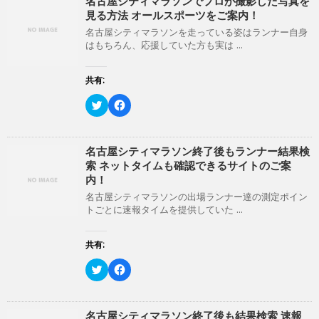
名古屋シティマラソンでプロが撮影した写真を
き
し
ま
い
見る方法 オールスポーツをご案内！
す
ウ
)
ィ
名古屋シティマラソンを走っている姿はランナー自身
ン
はもちろん、応援していた方も実は ...
ド
ウ
で
開
共有:
き
ま
ク
F
す
リ
a
)
ッ
c
ク
e
し
b
て
o
名古屋シティマラソン終了後もランナー結果検
T
o
索 ネットタイムも確認できるサイトのご案
w
k
i
で
内！
t
共
t
有
名古屋シティマラソンの出場ランナー達の測定ポイン
e
す
トごとに速報タイムを提供していた ...
r
る
で
に
共
は
有
ク
共有:
(
リ
新
ッ
ク
F
し
ク
リ
a
い
し
ッ
c
ウ
て
ク
e
ィ
く
し
b
ン
だ
て
o
名古屋シティマラソン終了後も結果検索 速報
ド
さ