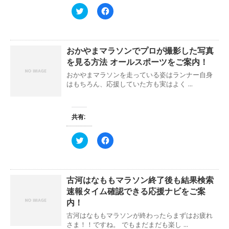
ウ
て
ィ
く
ク
F
ン
だ
リ
a
ド
さ
ッ
c
ウ
い
ク
e
で
(
し
b
開
新
て
o
き
し
おかやまマラソンでプロが撮影した写真
T
o
ま
い
w
k
を見る方法 オールスポーツをご案内！
す
ウ
i
で
)
ィ
t
共
おかやまマラソンを走っている姿はランナー自身
ン
t
有
ド
e
す
はもちろん、応援していた方も実はよく ...
ウ
r
る
で
で
に
開
共
は
き
有
ク
ま
(
リ
共有:
す
新
ッ
)
し
ク
い
し
ク
F
ウ
て
リ
a
ィ
く
ッ
c
ン
だ
ク
e
ド
さ
し
b
ウ
い
て
o
で
(
古河はなももマラソン終了後も結果検索
T
o
開
新
w
k
き
し
速報タイム確認できる応援ナビをご案
i
で
ま
い
t
共
内！
す
ウ
t
有
)
ィ
e
す
古河はなももマラソンが終わったらまずはお疲れ
ン
r
る
ド
さま！！ですね。 でもまだまだも楽し ...
で
に