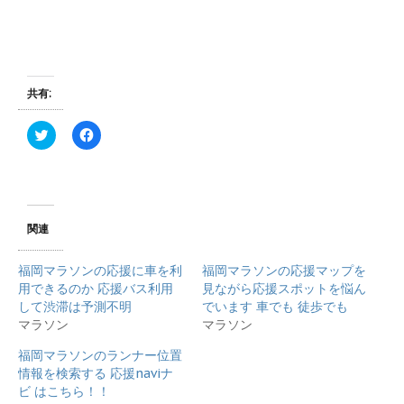
共有:
ク
F
リ
a
ッ
c
ク
e
し
b
て
o
T
o
w
k
i
で
関連
t
共
t
有
e
す
福岡マラソンの応援に車を利
福岡マラソンの応援マップを
r
る
で
に
用できるのか 応援バス利用
見ながら応援スポットを悩ん
共
は
して渋滞は予測不明
でいます 車でも 徒歩でも
有
ク
(
リ
マラソン
マラソン
新
ッ
し
ク
福岡マラソンのランナー位置
い
し
ウ
て
情報を検索する 応援naviナ
ィ
く
ビ はこちら！！
ン
だ
ド
さ