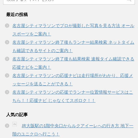
で
(
開
新
き
し
最近の投稿
ま
い
す
ウ
)
ィ
名古屋シティマラソンでプロが撮影した写真を見る方法 オール
ン
ド
スポーツをご案内！
ウ
で
名古屋シティマラソン終了後もランナー結果検索 ネットタイム
開
き
も確認できるサイトのご案内！
ま
す
名古屋シティマラソン終了後も結果検索 速報タイム確認できる
)
応援ナビをご案内！
名古屋シティマラソンの応援ナビは走行場所がわかり、応援メ
ッセージを送ることができる！
名古屋シティマラソンの応援でランナー位置情報サービスはこ
ちら！！応援ナビ じゃなくてスポロク！！
人気の記事
JR大阪駅の1階中央口からルクアイーレへの行き方 地下一
階のユニクロへ行こう！