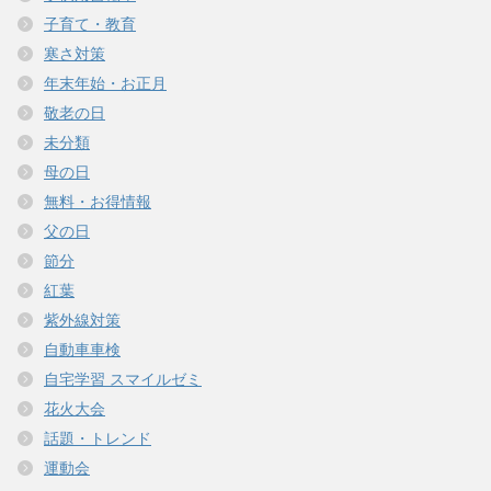
子育て・教育
寒さ対策
年末年始・お正月
敬老の日
未分類
母の日
無料・お得情報
父の日
節分
紅葉
紫外線対策
自動車車検
自宅学習 スマイルゼミ
花火大会
話題・トレンド
運動会