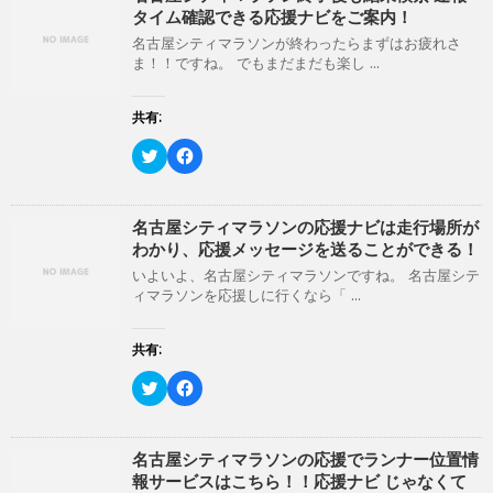
T
o
ウ
い
タイム確認できる応援ナビをご案内！
w
k
で
(
i
で
開
新
名古屋シティマラソンが終わったらまずはお疲れさ
t
共
き
し
ま！！ですね。 でもまだまだも楽し ...
t
有
ま
い
e
す
す
ウ
r
る
)
ィ
で
に
ン
共有:
共
は
ド
有
ク
ウ
(
リ
ク
で
F
新
ッ
リ
開
a
し
ク
ッ
き
c
い
し
ク
ま
e
ウ
て
し
す
b
ィ
く
て
)
o
名古屋シティマラソンの応援ナビは走行場所が
ン
だ
T
o
わかり、応援メッセージを送ることができる！
ド
さ
w
k
ウ
い
i
で
いよいよ、名古屋シティマラソンですね。 名古屋シテ
で
(
t
共
開
新
ィマラソンを応援しに行くなら「 ...
t
有
き
し
e
す
ま
い
r
る
す
ウ
で
に
共有:
)
ィ
共
は
ン
有
ク
ド
(
リ
ク
F
ウ
新
ッ
リ
a
で
し
ク
ッ
c
開
い
し
ク
e
き
ウ
て
し
b
ま
ィ
く
て
o
名古屋シティマラソンの応援でランナー位置情
す
ン
だ
T
o
)
報サービスはこちら！！応援ナビ じゃなくて
ド
さ
w
k