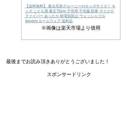
【送料無料】 着る毛布グルーニーのキッズサイズ！ キ
ッズ こども用 着丈70cm 子供用 子供服 防寒 マイクロ
ファイバー あったか 静電気防止 ウォッシャブル
groony ルームウェア 送料込
※画像は楽天市場より借用
最後までお読み頂きありがとうございました！
スポンサードリンク