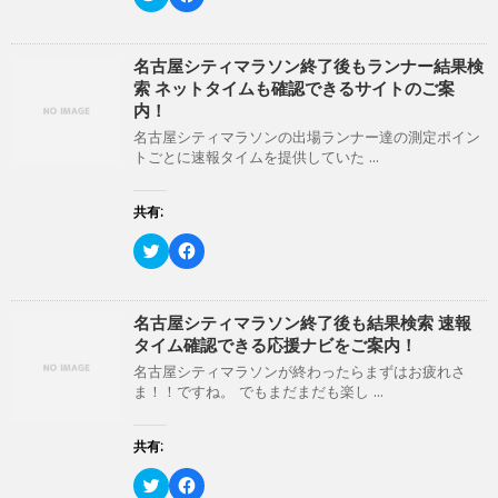
リ
a
)
ッ
c
ク
e
し
b
て
o
名古屋シティマラソン終了後もランナー結果検
T
o
索 ネットタイムも確認できるサイトのご案
w
k
i
で
内！
t
共
t
有
名古屋シティマラソンの出場ランナー達の測定ポイン
e
す
トごとに速報タイムを提供していた ...
r
る
で
に
共
は
有
ク
共有:
(
リ
新
ッ
ク
F
し
ク
リ
a
い
し
ッ
c
ウ
て
ク
e
ィ
く
し
b
ン
だ
て
o
名古屋シティマラソン終了後も結果検索 速報
ド
さ
T
o
ウ
い
タイム確認できる応援ナビをご案内！
w
k
で
(
i
で
開
新
名古屋シティマラソンが終わったらまずはお疲れさ
t
共
き
し
ま！！ですね。 でもまだまだも楽し ...
t
有
ま
い
e
す
す
ウ
r
る
)
ィ
で
に
ン
共有:
共
は
ド
有
ク
ウ
(
リ
ク
で
F
新
ッ
リ
開
a