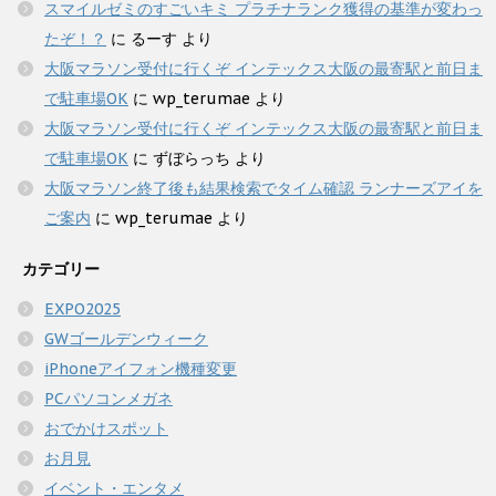
スマイルゼミのすごいキミ プラチナランク獲得の基準が変わっ
たぞ！？
に
るーす
より
大阪マラソン受付に行くぞ インテックス大阪の最寄駅と前日ま
で駐車場OK
に
wp_terumae
より
大阪マラソン受付に行くぞ インテックス大阪の最寄駅と前日ま
で駐車場OK
に
ずぼらっち
より
大阪マラソン終了後も結果検索でタイム確認 ランナーズアイを
ご案内
に
wp_terumae
より
カテゴリー
EXPO2025
GWゴールデンウィーク
iPhoneアイフォン機種変更
PCパソコンメガネ
おでかけスポット
お月見
イベント・エンタメ