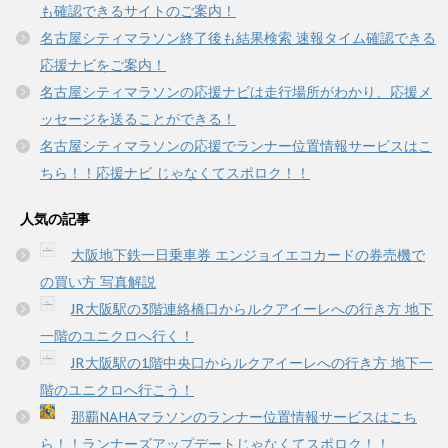
き
も確認できるサイトのご案内！
ま
す
名古屋シティマラソン終了後も結果検索 速報タイム確認できる
)
応援ナビをご案内！
名古屋シティマラソンの応援ナビは走行場所がわかり、応援メ
ッセージを送ることができる！
名古屋シティマラソンの応援でランナー位置情報サービスはこ
ちら！！応援ナビ じゃなくてスポロク！！
人気の記事
大阪地下鉄一日乗車券 エンジョイエコカードの券売機で
の買い方 写真解説
JR大阪駅の3階連絡橋口からルクアイーレへの行き方 地下
一階のユニクロへ行く！
JR大阪駅の1階中央口からルクアイーレへの行き方 地下一
階のユニクロへ行こう！
那覇NAHAマラソンのランナー位置情報サービスはこち
ら！！ランナーズアップデートじゃなくてスポロク！！