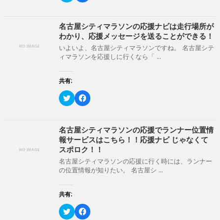
し
ク
ッ
き
c
い
し
ク
ま
e
ウ
て
し
す
b
ィ
く
て
)
o
名古屋シティマラソンの応援ナビは走行場所が
ン
だ
T
o
わかり、応援メッセージを送ることができる！
ド
さ
w
k
ウ
い
i
で
いよいよ、名古屋シティマラソンですね。 名古屋シテ
で
(
t
共
開
新
ィマラソンを応援しに行くなら「 ...
t
有
き
し
e
す
ま
い
r
る
す
ウ
で
に
共有:
)
ィ
共
は
ン
有
ク
ド
(
リ
ク
F
ウ
新
ッ
リ
a
で
し
ク
ッ
c
開
い
し
ク
e
き
ウ
て
し
b
ま
ィ
く
て
o
名古屋シティマラソンの応援でランナー位置情
す
ン
だ
T
o
)
報サービスはこちら！！応援ナビ じゃなくて
ド
さ
w
k
ウ
い
i
で
スポロク！！
で
(
t
共
開
新
t
有
名古屋シティマラソンの応援に行く時には、ランナー
き
し
e
す
の位置情報が知りたい。 名古屋シ ...
ま
い
r
る
す
ウ
で
に
)
ィ
共
は
ン
有
ク
共有:
ド
(
リ
ウ
新
ッ
ク
で
F
し
ク
リ
開
a
い
し