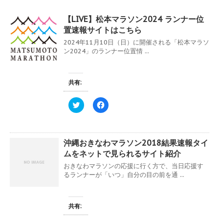
【LIVE】松本マラソン2024 ランナー位
置速報サイトはこちら
2024年11月10日（日）に開催される「松本マラソ
ン2024」のランナー位置情 ...
共有:
ク
F
リ
a
ッ
c
ク
e
し
b
て
o
沖縄おきなわマラソン2018結果速報タイ
T
o
w
k
ムをネットで見られるサイト紹介
i
で
t
共
おきなわマラソンの応援に行く方で、当日応援す
t
有
e
す
るランナーが「いつ」自分の目の前を通 ...
r
る
で
に
共
は
有
ク
(
リ
共有:
新
ッ
し
ク