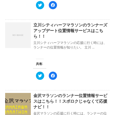
い
し
ク
F
ウ
て
リ
a
ィ
く
ッ
c
ン
だ
ク
e
ド
さ
し
b
ウ
い
て
o
で
(
立川シティハーフマラソンのランナーズ
T
o
開
新
w
k
き
し
アップデート位置情報サービスはこち
i
で
ま
い
t
共
ら！！
す
ウ
t
有
)
ィ
e
す
立川シティハーフマラソンの応援に行く時には、
ン
r
る
ド
ランナーの位置情報が知りたい。 立川 ...
で
に
ウ
共
は
で
有
ク
開
(
リ
き
新
ッ
ま
共有:
し
ク
す
い
し
)
ウ
て
ィ
く
ク
F
ン
だ
リ
a
ド
さ
ッ
c
ウ
い
ク
e
で
(
し
b
開
新
て
o
き
し
金沢マラソンのランナー位置情報サービ
T
o
ま
い
w
k
スはこちら！！スポロクじゃなくて応援
す
ウ
i
で
)
ィ
t
共
ナビ！！
ン
t
有
ド
e
す
金沢マラソンの応援に行く時には、ランナーの位
ウ