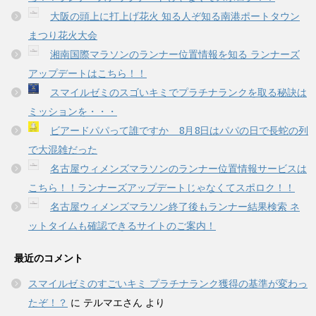
大阪の頭上に打上げ花火 知る人ぞ知る南港ポートタウン
まつり花火大会
湘南国際マラソンのランナー位置情報を知る ランナーズ
アップデートはこちら！！
スマイルゼミのスゴいキミでプラチナランクを取る秘訣は
ミッションを・・・
ビアードパパって誰ですか 8月8日はパパの日で長蛇の列
で大混雑だった
名古屋ウィメンズマラソンのランナー位置情報サービスは
こちら！！ランナーズアップデートじゃなくてスポロク！！
名古屋ウィメンズマラソン終了後もランナー結果検索 ネ
ットタイムも確認できるサイトのご案内！
最近のコメント
スマイルゼミのすごいキミ プラチナランク獲得の基準が変わっ
たぞ！？
に
テルマエさん
より