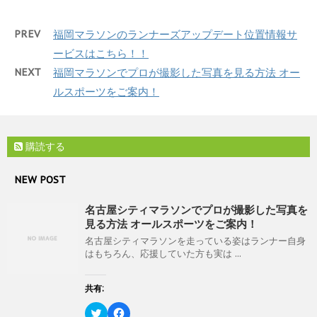
開
新
て
o
き
し
T
o
ま
い
w
k
PREV
福岡マラソンのランナーズアップデート位置情報サ
す
ウ
i
で
)
ィ
t
共
ービスはこちら！！
ン
t
有
ド
e
す
ウ
NEXT
福岡マラソンでプロが撮影した写真を見る方法 オー
r
る
で
で
に
開
ルスポーツをご案内！
共
は
き
有
ク
ま
(
リ
す
新
ッ
)
し
ク
い
し
購読する
ウ
て
ィ
く
ン
だ
ド
さ
NEW POST
ウ
い
で
(
開
新
名古屋シティマラソンでプロが撮影した写真を
き
し
ま
い
見る方法 オールスポーツをご案内！
す
ウ
)
ィ
名古屋シティマラソンを走っている姿はランナー自身
ン
はもちろん、応援していた方も実は ...
ド
ウ
で
開
共有:
き
ま
ク
F
す