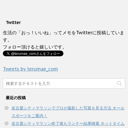
ッ
き
c
ウ
て
ク
ま
e
ィ
く
し
す
b
ン
だ
て
)
o
ド
さ
T
o
ウ
い
w
k
で
(
Twitter
i
で
開
新
t
共
き
し
t
有
生活の「おっ！いいね」ってメモをTwitterに投稿していま
ま
い
e
す
す
ウ
r
る
す。
)
ィ
で
に
ン
フォロー頂けると嬉しいです。
共
は
ド
有
ク
ウ
(
リ
で
新
ッ
開
し
ク
き
い
し
ま
Tweets by terumae_com
ウ
て
す
ィ
く
)
ン
だ
ド
さ
ウ
い
で
(
開
新
き
し
最近の投稿
ま
い
す
ウ
)
ィ
名古屋シティマラソンでプロが撮影した写真を見る方法 オール
ン
ド
スポーツをご案内！
ウ
で
名古屋シティマラソン終了後もランナー結果検索 ネットタイム
開