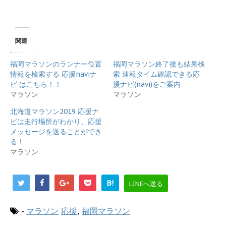
ッ
c
ク
e
し
b
て
o
T
o
w
k
i
で
関連
t
共
t
有
e
す
福岡マラソンのランナー位置
福岡マラソン終了後も結果検
r
る
で
に
情報を検索する 応援naviナ
索 速報タイム確認できる応
共
は
ビ はこちら！！
援ナビ(navi)をご案内
有
ク
(
リ
マラソン
マラソン
新
ッ
し
ク
北海道マラソン2019 応援ナ
い
し
ウ
て
ビは走行場所がわかり、応援
ィ
く
メッセージを送ることができ
ン
だ
ド
さ
る！
ウ
い
で
(
マラソン
開
新
き
し
ま
い
す
ウ
B!
LINEへ送る
)
ィ
ン
ド
ウ
-
マラソン
応援
,
福岡マラソン
で
開
き