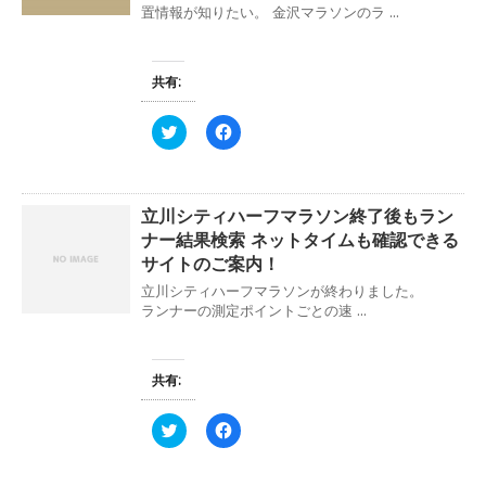
r
る
置情報が知りたい。 金沢マラソンのラ ...
で
で
に
開
共
は
き
有
ク
ま
(
リ
す
新
ッ
共有:
)
し
ク
い
し
ウ
て
ィ
く
ク
F
ン
だ
リ
a
ド
さ
ッ
c
ウ
い
ク
e
で
(
し
b
開
新
て
o
き
し
立川シティハーフマラソン終了後もラン
T
o
ま
い
w
k
ナー結果検索 ネットタイムも確認できる
す
ウ
i
で
)
ィ
t
共
サイトのご案内！
ン
t
有
ド
e
す
立川シティハーフマラソンが終わりました。
ウ
r
る
ランナーの測定ポイントごとの速 ...
で
で
に
開
共
は
き
有
ク
ま
(
リ
す
新
ッ
共有:
)
し
ク
い
し
ウ
て
ィ
く
ク
F
ン
だ
リ
a
ド
さ
ッ
c
ウ
い
ク
e
で
(
し
b