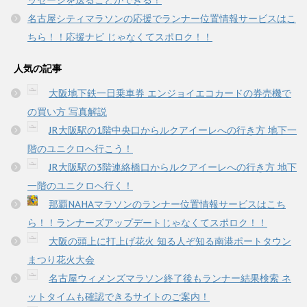
ッセージを送ることができる！
名古屋シティマラソンの応援でランナー位置情報サービスはこ
ちら！！応援ナビ じゃなくてスポロク！！
人気の記事
大阪地下鉄一日乗車券 エンジョイエコカードの券売機で
の買い方 写真解説
JR大阪駅の1階中央口からルクアイーレへの行き方 地下一
階のユニクロへ行こう！
JR大阪駅の3階連絡橋口からルクアイーレへの行き方 地下
一階のユニクロへ行く！
那覇NAHAマラソンのランナー位置情報サービスはこち
ら！！ランナーズアップデートじゃなくてスポロク！！
大阪の頭上に打上げ花火 知る人ぞ知る南港ポートタウン
まつり花火大会
名古屋ウィメンズマラソン終了後もランナー結果検索 ネ
ットタイムも確認できるサイトのご案内！