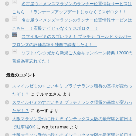
名古屋ウィメンズマラソンのランナー位置情報サービスは
こちら！！ランナーズアップデートじゃなくてスポロク！！
名古屋ウィメンズマラソンのランナー位置情報サービスは
こちら！！応援ナビ じゃなくてスポロク！！
スマイルゼミのスゴいキミ！ プラチナ ゴールド シルバー
ブロンズの評価基準を独自で調査したよ！！
ソフトバンク光から新規ご入会キャンペーン特典 12000円
普通為替忘れてた！
最近のコメント
スマイルゼミのすごいキミ プラチナランク獲得の基準が変わっ
たぞ！？
に
テルマエさん
より
スマイルゼミのすごいキミ プラチナランク獲得の基準が変わっ
たぞ！？
に
るーす
より
大阪マラソン受付に行くぞ インテックス大阪の最寄駅と前日ま
で駐車場OK
に
wp_terumae
より
大阪マラソン受付に行くぞ インテックス大阪の最寄駅と前日ま