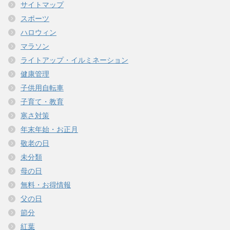
サイトマップ
スポーツ
ハロウィン
マラソン
ライトアップ・イルミネーション
健康管理
子供用自転車
子育て・教育
寒さ対策
年末年始・お正月
敬老の日
未分類
母の日
無料・お得情報
父の日
節分
紅葉