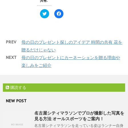
(
リ
共有:
き
新
ッ
ま
し
ク
す
い
し
ク
F
)
ウ
て
リ
a
ィ
く
ッ
c
ン
だ
ク
e
ド
さ
し
b
ウ
い
て
o
で
(
T
o
開
新
w
k
き
し
PREV
母の日のプレゼント探しのアイデア 時間の共有 花を
i
で
ま
い
t
共
す
ウ
贈るだけじゃない
t
有
)
ィ
e
す
ン
NEXT
母の日のプレゼントにカーネーションを贈る理由や
r
る
ド
で
に
ウ
楽しみをご紹介
共
は
で
有
ク
開
(
リ
き
新
ッ
ま
し
ク
す
い
し
)
購読する
ウ
て
ィ
く
ン
だ
ド
さ
NEW POST
ウ
い
で
(
開
新
名古屋シティマラソンでプロが撮影した写真を
き
し
ま
い
見る方法 オールスポーツをご案内！
す
ウ
)
ィ
名古屋シティマラソンを走っている姿はランナー自身