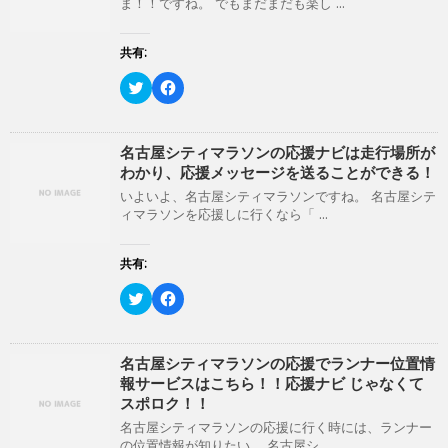
ま！！ですね。 でもまだまだも楽し ...
t
有
ま
い
e
す
す
ウ
r
る
)
ィ
で
に
ン
共有:
共
は
ド
有
ク
ウ
(
リ
ク
で
F
新
ッ
リ
開
a
し
ク
ッ
き
c
い
し
ク
ま
e
ウ
て
し
す
b
ィ
く
て
)
o
名古屋シティマラソンの応援ナビは走行場所が
ン
だ
T
o
わかり、応援メッセージを送ることができる！
ド
さ
w
k
ウ
い
i
で
いよいよ、名古屋シティマラソンですね。 名古屋シテ
で
(
t
共
開
新
ィマラソンを応援しに行くなら「 ...
t
有
き
し
e
す
ま
い
r
る
す
ウ
で
に
共有:
)
ィ
共
は
ン
有
ク
ド
(
リ
ク
F
ウ
新
ッ
リ
a
で
し
ク
ッ
c
開
い
し
ク
e
き
ウ
て
し
b
ま
ィ
く
て
o
名古屋シティマラソンの応援でランナー位置情
す
ン
だ
T
o
)
報サービスはこちら！！応援ナビ じゃなくて
ド
さ
w
k
ウ
い
i
で
スポロク！！
で
(
t
共
開
新
t
有
名古屋シティマラソンの応援に行く時には、ランナー
き
し
e
す
の位置情報が知りたい。 名古屋シ ...