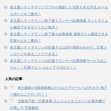
す
ウ
)
ィ
名古屋シティマラソンでプロが撮影した写真を見る方法 オール
ン
ド
スポーツをご案内！
ウ
で
名古屋シティマラソン終了後もランナー結果検索 ネットタイム
開
き
も確認できるサイトのご案内！
ま
す
名古屋シティマラソン終了後も結果検索 速報タイム確認できる
)
応援ナビをご案内！
名古屋シティマラソンの応援ナビは走行場所がわかり、応援メ
ッセージを送ることができる！
名古屋シティマラソンの応援でランナー位置情報サービスはこ
ちら！！応援ナビ じゃなくてスポロク！！
人気の記事
JR大阪駅の3階連絡橋口からルクアイーレへの行き方 地下
一階のユニクロへ行く！
大阪地下鉄一日乗車券 エンジョイエコカードの券売機で
の買い方 写真解説