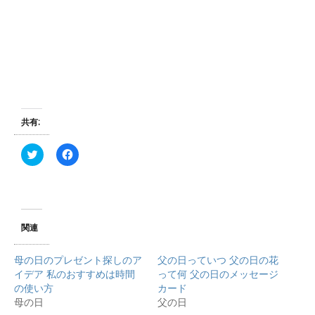
共有:
ク
F
リ
a
ッ
c
ク
e
し
b
て
o
T
o
w
k
i
で
関連
t
共
t
有
e
す
母の日のプレゼント探しのア
父の日っていつ 父の日の花
r
る
で
に
イデア 私のおすすめは時間
って何 父の日のメッセージ
共
は
の使い方
カード
有
ク
(
リ
母の日
父の日
新
ッ