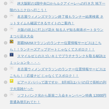
JR大阪駅の1階中央口からルクアイーレへの行き方 地下一
階のユニクロへ行こう！
名古屋ウィメンズマラソン終了後もランナー結果検索 ネ
ットタイムも確認できるサイトのご案内！
大阪の頭上に打上げ花火 知る人ぞ知る南港ポートタウン
まつり花火大会
那覇NAHAマラソンのランナー位置情報サービスはこち
ら！！ランナーズアップデートじゃなくてスポロク！！
スマイルゼミのスゴいキミでプラチナランクを取る秘訣は
ミッションを・・・
名古屋ウィメンズマラソンのランナー位置情報サービスは
こちら！！応援ナビ じゃなくてスポロク！！
ビアードパパって誰ですか 8月8日はパパの日で長蛇の列
で大混雑だった
ソフトバンク光から新規ご入会キャンペーン特典 12000円
普通為替忘れてた！