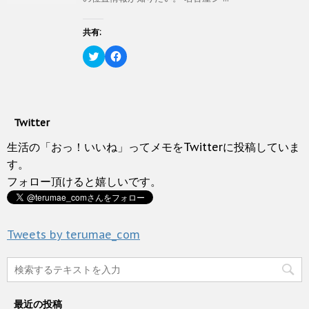
ま
い
r
る
す
ウ
で
に
)
ィ
共
は
ン
有
ク
共有:
ド
(
リ
ウ
新
ッ
ク
で
F
し
ク
リ
開
a
い
し
ッ
き
c
ウ
て
ク
ま
e
ィ
く
し
す
b
ン
だ
て
)
o
ド
さ
T
o
ウ
い
w
k
で
(
Twitter
i
で
開
新
t
共
き
し
t
有
生活の「おっ！いいね」ってメモをTwitterに投稿していま
ま
い
e
す
す
ウ
r
る
す。
)
ィ
で
に
ン
フォロー頂けると嬉しいです。
共
は
ド
有
ク
ウ
(
リ
で
新
ッ
開
し
ク
き
い
し
ま
Tweets by terumae_com
ウ
て
す
ィ
く
)
ン
だ
ド
さ
ウ
い
で
(
開
新
き
し
最近の投稿
ま
い