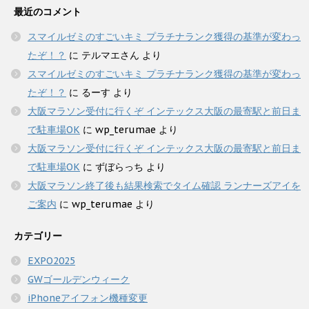
最近のコメント
スマイルゼミのすごいキミ プラチナランク獲得の基準が変わっ
たぞ！？
に
テルマエさん
より
スマイルゼミのすごいキミ プラチナランク獲得の基準が変わっ
たぞ！？
に
るーす
より
大阪マラソン受付に行くぞ インテックス大阪の最寄駅と前日ま
で駐車場OK
に
wp_terumae
より
大阪マラソン受付に行くぞ インテックス大阪の最寄駅と前日ま
で駐車場OK
に
ずぼらっち
より
大阪マラソン終了後も結果検索でタイム確認 ランナーズアイを
ご案内
に
wp_terumae
より
カテゴリー
EXPO2025
GWゴールデンウィーク
iPhoneアイフォン機種変更