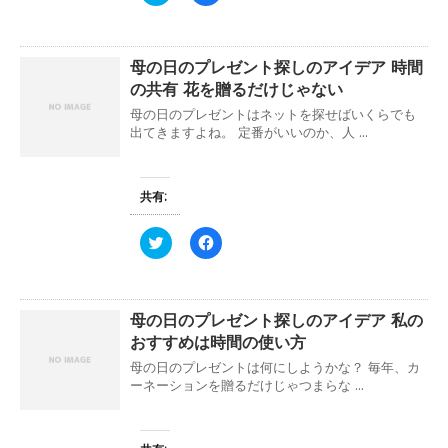
リ
a
ッ
c
ク
e
し
b
て
o
母の日のプレゼント探しのアイデア 時間
T
o
w
k
の共有 花を贈るだけじゃない
i
で
t
共
母の日のプレゼントはネットを探せばいくらでも
t
有
e
す
出てきますよね。 定番がいいのか、人 ...
r
る
で
に
共
は
有
ク
(
リ
共有:
新
ッ
し
ク
い
し
ク
F
ウ
て
リ
a
ィ
く
ッ
c
ン
だ
ク
e
ド
さ
し
b
ウ
い
て
o
で
(
母の日のプレゼント探しのアイデア 私の
T
o
開
新
w
k
き
し
おすすめは時間の使い方
i
で
ま
い
t
共
す
ウ
母の日のプレゼントは何にしようかな？ 毎年、カ
t
有
)
ィ
e
す
ーネーションを贈るだけじゃつまらな ...
ン
r
る
ド
で
に
ウ
共
は
で
有
ク
開