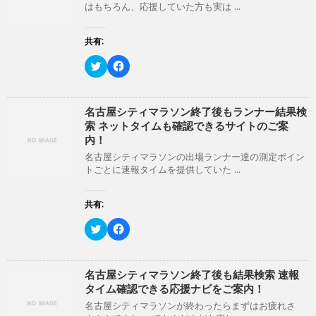
ン
はもちろん、応援していた方も実は ...
ド
ウ
で
開
共有:
き
ま
ク
F
す
リ
a
)
ッ
c
ク
e
し
b
て
o
名古屋シティマラソン終了後もランナー結果検
T
o
索 ネットタイムも確認できるサイトのご案
w
k
i
で
内！
t
共
t
有
名古屋シティマラソンの出場ランナー達の測定ポイン
e
す
トごとに速報タイムを提供していた ...
r
る
で
に
共
は
有
ク
共有:
(
リ
新
ッ
ク
F
し
ク
リ
a
い
し
ッ
c
ウ
て
ク
e
ィ
く
し
b
ン
だ
て
o
名古屋シティマラソン終了後も結果検索 速報
ド
さ
T
o
ウ
い
タイム確認できる応援ナビをご案内！
w
k
で
(
i
で
開
新
名古屋シティマラソンが終わったらまずはお疲れさ
t
共
き
し