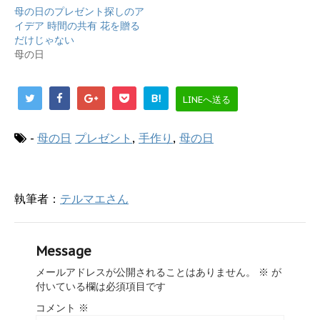
し
ク
母の日のプレゼント探しのア
い
し
ウ
て
イデア 時間の共有 花を贈る
ィ
く
だけじゃない
ン
だ
ド
さ
母の日
ウ
い
で
(
開
新
き
し
ま
い
B!
LINEへ送る
す
ウ
)
ィ
ン
ド
-
母の日
プレゼント
,
手作り
,
母の日
ウ
で
開
き
ま
す
執筆者：
テルマエさん
)
Message
メールアドレスが公開されることはありません。
※
が
付いている欄は必須項目です
コメント
※