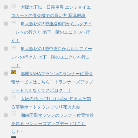
大阪地下鉄一日乗車券 エンジョイエ
コカードの券売機での買い方 写真解説
JR大阪駅の3階連絡橋口からルクアイ
ーレへの行き方 地下一階のユニクロへ行
く！
JR大阪駅の1階中央口からルクアイー
レへの行き方 地下一階のユニクロへ行こ
う！
那覇NAHAマラソンのランナー位置情
報サービスはこちら！！ランナーズアップ
デートじゃなくてスポロク！！
大阪の頭上に打上げ花火 知る人ぞ知
る南港ポートタウンまつり花火大会
湘南国際マラソンのランナー位置情報
を知る ランナーズアップデートはこち
ら！！