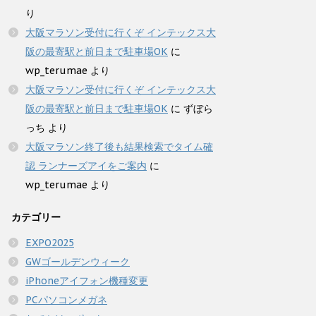
り
大阪マラソン受付に行くぞ インテックス大
阪の最寄駅と前日まで駐車場OK
に
wp_terumae
より
大阪マラソン受付に行くぞ インテックス大
阪の最寄駅と前日まで駐車場OK
に
ずぼら
っち
より
大阪マラソン終了後も結果検索でタイム確
認 ランナーズアイをご案内
に
wp_terumae
より
カテゴリー
EXPO2025
GWゴールデンウィーク
iPhoneアイフォン機種変更
PCパソコンメガネ