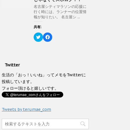
t
有
)
ィ
e
す
ン
名古屋シティマラソンの応援に
r
る
ド
行く時には、ランナーの位置情
で
に
ウ
共
は
報が知りたい。 名古屋シ ...
で
有
ク
開
(
リ
き
新
ッ
共有:
ま
し
ク
す
い
し
)
ク
F
ウ
て
リ
a
ィ
く
ッ
c
ン
だ
ク
e
ド
さ
し
b
ウ
い
て
o
で
(
T
o
開
新
w
k
き
し
Twitter
i
で
ま
い
t
共
す
ウ
t
有
生活の「おっ！いいね」ってメモをTwitterに
)
ィ
e
す
ン
投稿しています。
r
る
ド
で
に
ウ
フォロー頂けると嬉しいです。
共
は
で
有
ク
開
(
リ
き
新
ッ
ま
し
ク
す
い
し
Tweets by terumae_com
)
ウ
て
ィ
く
ン
だ
ド
さ
ウ
い