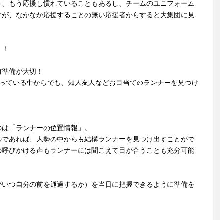
と、もう応援し慣れていることもあるし、チームのユニフォーム
すが、なかなか応援することの無い応援者からすると大集団に見
！！
前準備が大切！
走っている中からでも、知人友人などお目当てのランナーを見つけ
のは「ランナーの位置情報」。
のであれば、大勢の中からも結構ランナーを見つけ出すことがで
の呼びかける声もランナーには聞こえて目が合うことも充分可能
がいつ自分の前を通過するか）を当日に把握できるように準備を