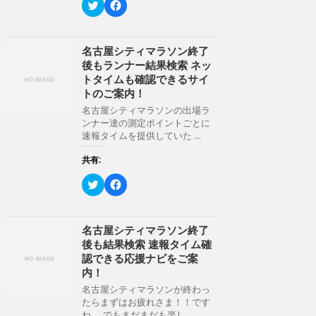
ク
F
リ
a
ッ
c
ク
e
し
b
て
o
名古屋シティマラソン終了
T
o
後もランナー結果検索 ネッ
w
k
i
で
トタイムも確認できるサイ
t
共
トのご案内！
t
有
e
す
名古屋シティマラソンの出場ラ
r
る
ンナー達の測定ポイントごとに
で
に
共
は
速報タイムを提供していた ...
有
ク
(
リ
新
ッ
共有:
し
ク
い
し
ク
F
ウ
て
リ
a
ィ
く
ッ
c
ン
だ
ク
e
ド
さ
し
b
ウ
い
て
o
名古屋シティマラソン終了
で
(
T
o
開
新
後も結果検索 速報タイム確
w
k
き
し
i
で
認できる応援ナビをご案
ま
い
t
共
す
ウ
内！
t
有
)
ィ
e
す
ン
名古屋シティマラソンが終わっ
r
る
ド
たらまずはお疲れさま！！です
で
に
ウ
共
は
ね。 でもまだまだも楽し ...
で