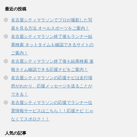
で
(
開
新
最近の投稿
き
し
ま
い
す
ウ
名古屋シティマラソンでプロが撮影した写
)
ィ
ン
真を見る方法 オールスポーツをご案内！
ド
ウ
名古屋シティマラソン終了後もランナー結
で
開
果検索 ネットタイムも確認できるサイトの
き
ま
す
ご案内！
)
名古屋シティマラソン終了後も結果検索 速
報タイム確認できる応援ナビをご案内！
名古屋シティマラソンの応援ナビは走行場
所がわかり、応援メッセージを送ることが
できる！
名古屋シティマラソンの応援でランナー位
置情報サービスはこちら！！応援ナビ じゃ
なくてスポロク！！
人気の記事