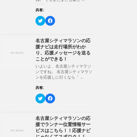
有
ク
開
(
リ
き
新
ッ
共有:
ま
し
ク
す
い
し
)
ク
F
ウ
て
リ
a
ィ
く
ッ
c
ン
だ
ク
e
ド
さ
し
b
ウ
い
て
o
名古屋シティマラソンの応
で
(
T
o
開
新
援ナビは走行場所がわか
w
k
き
し
i
で
り、応援メッセージを送る
ま
い
t
共
す
ウ
ことができる！
t
有
)
ィ
e
す
ン
いよいよ、名古屋シティマラソ
r
る
ド
ンですね。 名古屋シティマラソ
で
に
ウ
共
は
ンを応援しに行くなら「 ...
で
有
ク
開
(
リ
き
新
ッ
共有:
ま
し
ク
す
い
し
)
ク
F
ウ
て
リ
a
ィ
く
ッ
c
ン
だ
ク
e
ド
さ
し
b
ウ
い
て
o
名古屋シティマラソンの応
で
(
T
o
開
新
援でランナー位置情報サー
w
k
き
し
i
で
ビスはこちら！！応援ナビ
ま
い
t
共
す
ウ
じゃなくてスポロク！！