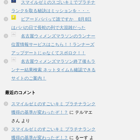
スマイルゼミのスゴいキミでプラチナ
ランクを取る秘訣はミッションを・・・
ビアードパパって誰ですか 8月8日
はパパの日で長蛇の列で大混雑だった
名古屋ウィメンズマラソンのランナー
位置情報サービスはこちら！！ランナーズ
アップデートじゃなくてスポロク！！
名古屋ウィメンズマラソン終了後もラ
ンナー結果検索 ネットタイムも確認できる
サイトのご案内！
最近のコメント
スマイルゼミのすごいキミ プラチナランク
獲得の基準が変わったぞ！？
に
テルマエ
さん
より
スマイルゼミのすごいキミ プラチナランク
獲得の基準が変わったぞ！？
に
るーす
よ