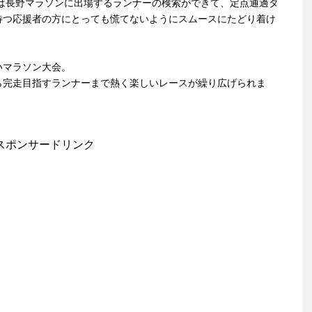
は長野マラソンに出場するランナーの検索ができて、定点通過タ
待つ応援者の方にとっても慌てないようにスムースにたどり着け
いマラソン大会。
ら完走目指すランナーまで熱く楽しいレースが繰り広げられま
スポンサードリンク