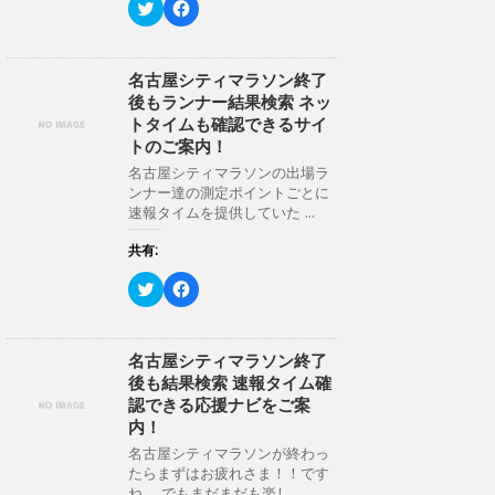
ク
F
リ
a
ッ
c
ク
e
し
b
て
o
名古屋シティマラソン終了
T
o
後もランナー結果検索 ネッ
w
k
i
で
トタイムも確認できるサイ
t
共
トのご案内！
t
有
e
す
名古屋シティマラソンの出場ラ
r
る
ンナー達の測定ポイントごとに
で
に
共
は
速報タイムを提供していた ...
有
ク
(
リ
新
ッ
共有:
し
ク
い
し
ク
F
ウ
て
リ
a
ィ
く
ッ
c
ン
だ
ク
e
ド
さ
し
b
ウ
い
て
o
名古屋シティマラソン終了
で
(
T
o
開
新
後も結果検索 速報タイム確
w
k
き
し
i
で
認できる応援ナビをご案
ま
い
t
共
す
ウ
内！
t
有
)
ィ
e
す
ン
名古屋シティマラソンが終わっ
r
る
ド
たらまずはお疲れさま！！です
で
に
ウ
共
は
ね。 でもまだまだも楽し ...
で