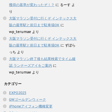
獲得の基準が変わったぞ！？
に
るーす
よ
り
大阪マラソン受付に行くぞ インテックス大
阪の最寄駅と前日まで駐車場OK
に
wp_terumae
より
大阪マラソン受付に行くぞ インテックス大
阪の最寄駅と前日まで駐車場OK
に
ずぼら
っち
より
大阪マラソン終了後も結果検索でタイム確
認 ランナーズアイをご案内
に
wp_terumae
より
カテゴリー
EXPO2025
GWゴールデンウィーク
iPhoneアイフォン機種変更