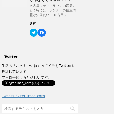
t
有
)
ィ
e
す
ン
名古屋シティマラソンの応援に
r
る
ド
行く時には、ランナーの位置情
で
に
ウ
共
は
報が知りたい。 名古屋シ ...
で
有
ク
開
(
リ
き
新
ッ
共有:
ま
し
ク
す
い
し
)
ク
F
ウ
て
リ
a
ィ
く
ッ
c
ン
だ
ク
e
ド
さ
し
b
ウ
い
て
o
で
(
T
o
開
新
w
k
き
し
Twitter
i
で
ま
い
t
共
す
ウ
t
有
生活の「おっ！いいね」ってメモをTwitterに
)
ィ
e
す
ン
投稿しています。
r
る
ド
で
に
ウ
フォロー頂けると嬉しいです。
共
は
で
有
ク
開
(
リ
き
新
ッ
ま
し
ク
す
い
し
Tweets by terumae_com
)
ウ
て
ィ
く
ン
だ
ド
さ
ウ
い