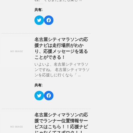
有
ク
開
(
リ
き
新
ッ
共有:
ま
し
ク
す
い
し
)
ク
F
ウ
て
リ
a
ィ
く
ッ
c
ン
だ
ク
e
ド
さ
し
b
ウ
い
て
o
名古屋シティマラソンの応
で
(
T
o
開
新
援ナビは走行場所がわか
w
k
き
し
i
で
り、応援メッセージを送る
ま
い
t
共
す
ウ
ことができる！
t
有
)
ィ
e
す
ン
いよいよ、名古屋シティマラソ
r
る
ド
ンですね。 名古屋シティマラソ
で
に
ウ
共
は
ンを応援しに行くなら「 ...
で
有
ク
開
(
リ
き
新
ッ
共有:
ま
し
ク
す
い
し
)
ク
F
ウ
て
リ
a
ィ
く
ッ
c
ン
だ
ク
e
ド
さ
し
b
ウ
い
て
o
名古屋シティマラソンの応
で
(
T
o
開
新
援でランナー位置情報サー
w
k
き
し
i
で
ビスはこちら！！応援ナビ
ま
い
t
共
す
ウ
じゃなくてスポロク！！