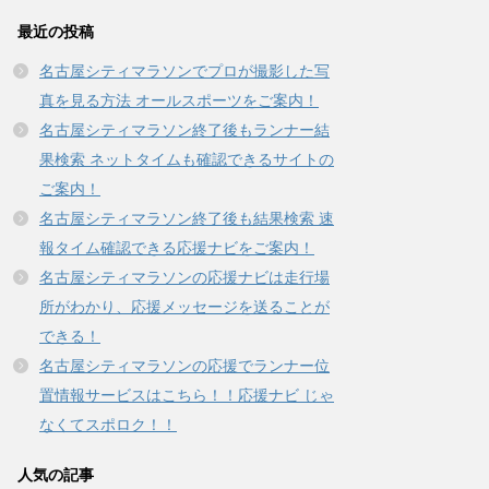
で
(
開
新
最近の投稿
き
し
ま
い
す
ウ
名古屋シティマラソンでプロが撮影した写
)
ィ
ン
真を見る方法 オールスポーツをご案内！
ド
ウ
名古屋シティマラソン終了後もランナー結
で
開
果検索 ネットタイムも確認できるサイトの
き
ま
す
ご案内！
)
名古屋シティマラソン終了後も結果検索 速
報タイム確認できる応援ナビをご案内！
名古屋シティマラソンの応援ナビは走行場
所がわかり、応援メッセージを送ることが
できる！
名古屋シティマラソンの応援でランナー位
置情報サービスはこちら！！応援ナビ じゃ
なくてスポロク！！
人気の記事