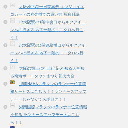
大阪地下鉄一日乗車券 エンジョイエ
コカードの券売機での買い方 写真解説
JR大阪駅の1階中央口からルクアイー
レへの行き方 地下一階のユニクロへ行こ
う！
JR大阪駅の3階連絡橋口からルクアイ
ーレへの行き方 地下一階のユニクロへ行
く！
大阪の頭上に打上げ花火 知る人ぞ知
る南港ポートタウンまつり花火大会
那覇NAHAマラソンのランナー位置情
報サービスはこちら！！ランナーズアップ
デートじゃなくてスポロク！！
湘南国際マラソンのランナー位置情報
を知る ランナーズアップデートはこち
ら！！