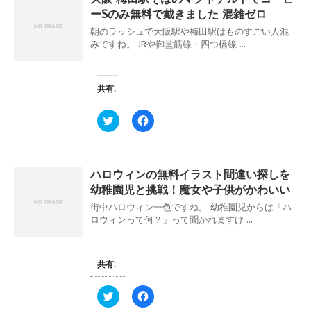
ま
い
w
k
ーSのみ無料で戴きました 混雑ゼロ
す
ウ
i
で
)
ィ
t
共
朝のラッシュで大阪駅や梅田駅はものすごい人混
ン
t
有
ド
e
す
みですね。 JRや御堂筋線・四つ橋線 ...
ウ
r
る
で
で
に
開
共
は
き
有
ク
ま
(
リ
共有:
す
新
ッ
)
し
ク
い
し
ク
F
ウ
て
リ
a
ィ
く
ッ
c
ン
だ
ク
e
ド
さ
し
b
ウ
い
て
o
で
(
ハロウィンの無料イラスト間違い探しを
T
o
開
新
w
k
き
し
幼稚園児と挑戦！魔女や子供がかわいい
i
で
ま
い
t
共
す
ウ
街中ハロウィン一色ですね。 幼稚園児からは「ハ
t
有
)
ィ
e
す
ロウィンって何？」って聞かれますけ ...
ン
r
る
ド
で
に
ウ
共
は
で
有
ク
開
(
リ
共有:
き
新
ッ
ま
し
ク
す
い
し
ク
F
)
ウ
て
リ
a
ィ
く