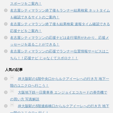
ド
スポーツをご案内！
ウ
で
名古屋シティマラソン終了後もランナー結果検索 ネットタイム
開
き
も確認できるサイトのご案内！
ま
す
名古屋シティマラソン終了後も結果検索 速報タイム確認できる
)
応援ナビをご案内！
名古屋シティマラソンの応援ナビは走行場所がわかり、応援メ
ッセージを送ることができる！
名古屋シティマラソンの応援でランナー位置情報サービスはこ
ちら！！応援ナビ じゃなくてスポロク！！
人気の記事
JR大阪駅の1階中央口からルクアイーレへの行き方 地下一
階のユニクロへ行こう！
大阪地下鉄一日乗車券 エンジョイエコカードの券売機で
の買い方 写真解説
JR大阪駅の3階連絡橋口からルクアイーレへの行き方 地下
一階のユニクロへ行く！