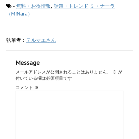
開
-
無料・お得情報
,
話題・トレンド
ミ・ナーラ
き
ま
（M!Nara）
す
)
執筆者：
テルマエさん
Message
メールアドレスが公開されることはありません。
※
が
付いている欄は必須項目です
コメント
※