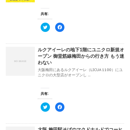
で
に
共
は
有
ク
(
リ
共有:
新
ッ
し
ク
い
し
ク
F
ウ
て
リ
a
ィ
く
ッ
c
ン
だ
ク
e
ド
さ
し
b
ウ
い
て
o
で
(
ルクアイーレの地下1階にユニクロ新規オ
T
o
開
新
w
k
き
し
ープン 御堂筋線梅田からの行き方 もう迷
i
で
ま
い
t
共
わない
す
ウ
t
有
)
ィ
e
す
大阪梅田にあるルクアイーレ（LICUA 1100）にユ
ン
r
る
ド
ニクロの大型店がオープンし ...
で
に
ウ
共
は
で
有
ク
開
(
リ
き
新
ッ
ま
共有:
し
ク
す
い
し
)
ウ
て
ィ
く
ク
F
ン
だ
リ
a
ド
さ
ッ
c
ウ
い
ク
e
で
(
し
b
開
新
て
o
き
し
大阪 梅田駅そばのマクドナルドでコーヒ
T
o