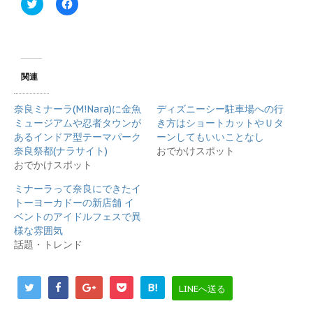
ク
F
リ
a
ッ
c
ク
e
し
b
て
o
T
o
w
k
i
で
関連
t
共
t
有
e
す
奈良ミナーラ(M!Nara)に金魚
ディズニーシー駐車場への行
r
る
で
に
ミュージアムや忍者タウンが
き方はショートカットやＵタ
共
は
あるインドア型テーマパーク
ーンしてもいいことなし
有
ク
(
リ
奈良祭都(ナラサイト)
おでかけスポット
新
ッ
おでかけスポット
し
ク
い
し
ウ
て
ミナーラって奈良にできたイ
ィ
く
トーヨーカドーの新店舗 イ
ン
だ
ド
さ
ベントのアイドルフェスで異
ウ
い
で
(
様な雰囲気
開
新
話題・トレンド
き
し
ま
い
す
ウ
)
ィ
ン
B!
LINEへ送る
ド
ウ
で