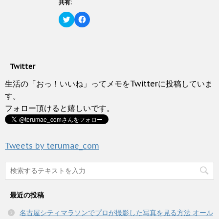
有
ク
共有:
ド
(
リ
ウ
新
ッ
ク
で
F
し
ク
リ
開
a
い
し
ッ
き
c
ウ
て
ク
ま
e
ィ
く
し
す
b
ン
だ
て
)
o
ド
さ
T
o
ウ
い
w
k
で
(
Twitter
i
で
開
新
t
共
き
し
t
有
生活の「おっ！いいね」ってメモをTwitterに投稿していま
ま
い
e
す
す
ウ
r
る
す。
)
ィ
で
に
ン
フォロー頂けると嬉しいです。
共
は
ド
有
ク
ウ
(
リ
で
新
ッ
開
し
ク
き
い
し
ま
Tweets by terumae_com
ウ
て
す
ィ
く
)
ン
だ
ド
さ
ウ
い
で
(
開
新
き
し
最近の投稿
ま
い
す
ウ
)
ィ
名古屋シティマラソンでプロが撮影した写真を見る方法 オール
ン