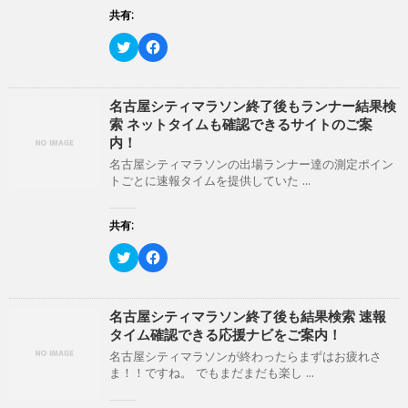
ま
共有:
す
)
ク
F
リ
a
ッ
c
ク
e
し
b
て
o
名古屋シティマラソン終了後もランナー結果検
T
o
索 ネットタイムも確認できるサイトのご案
w
k
i
で
内！
t
共
t
有
名古屋シティマラソンの出場ランナー達の測定ポイン
e
す
トごとに速報タイムを提供していた ...
r
る
で
に
共
は
有
ク
共有:
(
リ
新
ッ
ク
F
し
ク
リ
a
い
し
ッ
c
ウ
て
ク
e
ィ
く
し
b
ン
だ
て
o
名古屋シティマラソン終了後も結果検索 速報
ド
さ
T
o
ウ
い
タイム確認できる応援ナビをご案内！
w
k
で
(
i
で
開
新
名古屋シティマラソンが終わったらまずはお疲れさ
t
共
き
し
ま！！ですね。 でもまだまだも楽し ...
t
有
ま
い
e
す
す
ウ
r
る
)
ィ