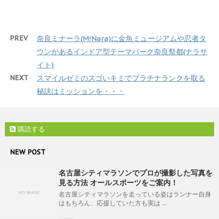
ッ
c
ン
だ
ク
e
ド
さ
し
b
ウ
い
て
o
で
(
T
o
開
新
w
k
き
し
PREV
奈良ミナーラ(M!Nara)に金魚ミュージアムや忍者タ
i
で
ま
い
t
共
す
ウ
ウンがあるインドア型テーマパーク奈良祭都(ナラサ
t
有
)
ィ
e
す
ン
イト)
r
る
ド
で
に
ウ
NEXT
スマイルゼミのスゴいキミでプラチナランクを取る
共
は
で
有
ク
開
(
リ
秘訣はミッションを・・・
き
新
ッ
ま
し
ク
す
い
し
)
ウ
て
ィ
く
ン
だ
購読する
ド
さ
ウ
い
で
(
NEW POST
開
新
き
し
ま
い
名古屋シティマラソンでプロが撮影した写真を
す
ウ
)
ィ
見る方法 オールスポーツをご案内！
ン
ド
名古屋シティマラソンを走っている姿はランナー自身
ウ
はもちろん、応援していた方も実は ...
で
開
き