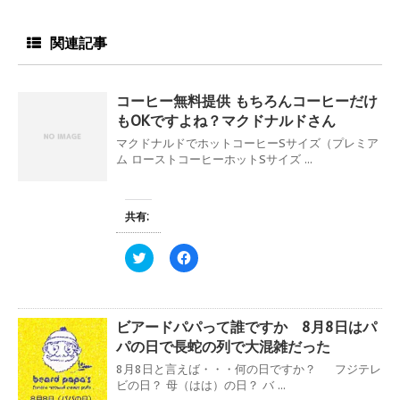
関連記事
コーヒー無料提供 もちろんコーヒーだけ
もOKですよね？マクドナルドさん
マクドナルドでホットコーヒーSサイズ（プレミア
ム ローストコーヒーホットSサイズ ...
共有:
ク
F
リ
a
ッ
c
ク
e
し
b
て
o
ビアードパパって誰ですか 8月8日はパ
T
o
w
k
パの日で長蛇の列で大混雑だった
i
で
t
共
8月8日と言えば・・・何の日ですか？ フジテレ
t
有
e
す
ビの日？ 母（はは）の日？ バ ...
r
る