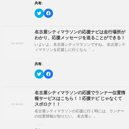
で
に
ン
共有:
共
は
ド
有
ク
ウ
(
リ
ク
で
F
新
ッ
リ
開
a
し
ク
ッ
き
c
い
し
ク
ま
e
ウ
て
し
す
b
ィ
く
て
)
o
名古屋シティマラソンの応援ナビは走行場所が
ン
だ
T
o
わかり、応援メッセージを送ることができる！
ド
さ
w
k
ウ
い
i
で
いよいよ、名古屋シティマラソンですね。 名古屋シテ
で
(
t
共
開
新
ィマラソンを応援しに行くなら「 ...
t
有
き
し
e
す
ま
い
r
る
す
ウ
で
に
共有:
)
ィ
共
は
ン
有
ク
ド
(
リ
ク
F
ウ
新
ッ
リ
a
で
し
ク
ッ
c
開
い
し
ク
e
き
ウ
て
し
b
ま
ィ
く
て
o
名古屋シティマラソンの応援でランナー位置情
す
ン
だ
T
o
)
報サービスはこちら！！応援ナビ じゃなくて
ド
さ
w
k
ウ
い
i
で
スポロク！！
で
(
t
共
開
新
t
有
名古屋シティマラソンの応援に行く時には、ランナー
き
し
e
す
の位置情報が知りたい。 名古屋シ ...
ま
い
r
る
す
ウ
で
に
)
ィ
共
は
ン