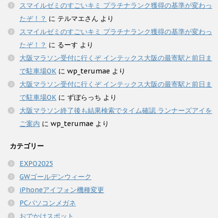
スマイルゼミのすごいキミ プラチナランク獲得の基準が変わっ
たぞ！？
に
テルマエさん
より
スマイルゼミのすごいキミ プラチナランク獲得の基準が変わっ
たぞ！？
に
るーす
より
大阪マラソン受付に行くぞ インテックス大阪の最寄駅と前日ま
で駐車場OK
に
wp_terumae
より
大阪マラソン受付に行くぞ インテックス大阪の最寄駅と前日ま
で駐車場OK
に
ずぼらっち
より
大阪マラソン終了後も結果検索でタイム確認 ランナーズアイを
ご案内
に
wp_terumae
より
カテゴリー
EXPO2025
GWゴールデンウィーク
iPhoneアイフォン機種変更
PCパソコンメガネ
おでかけスポット