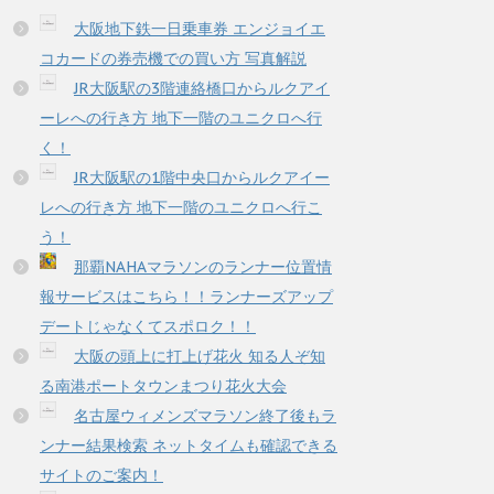
大阪地下鉄一日乗車券 エンジョイエ
コカードの券売機での買い方 写真解説
JR大阪駅の3階連絡橋口からルクアイ
ーレへの行き方 地下一階のユニクロへ行
く！
JR大阪駅の1階中央口からルクアイー
レへの行き方 地下一階のユニクロへ行こ
う！
那覇NAHAマラソンのランナー位置情
報サービスはこちら！！ランナーズアップ
デートじゃなくてスポロク！！
大阪の頭上に打上げ花火 知る人ぞ知
る南港ポートタウンまつり花火大会
名古屋ウィメンズマラソン終了後もラ
ンナー結果検索 ネットタイムも確認できる
サイトのご案内！