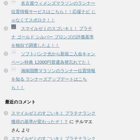
名古屋ウィメンズマラソンのランナー
位置情報サービスはこちら！！応援ナビ じ
ゃなくてスポロク！！
スマイルゼミのスゴいキミ！ プラチ
ナ ゴールド シルバー ブロンズの評価基準
を独自で調査したよ！！
ソフトバンク光から新規ご入会キャン
ペーン特典 12000円普通為替忘れてた！
湘南国際マラソンのランナー位置情報
を知る ランナーズアップデートはこち
ら！！
最近のコメント
スマイルゼミのすごいキミ プラチナランク
獲得の基準が変わったぞ！？
に
テルマエ
さん
より
スマイルゼミのすごいキミ プラチナランク