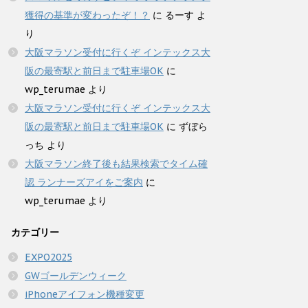
獲得の基準が変わったぞ！？
に
るーす
よ
り
大阪マラソン受付に行くぞ インテックス大
阪の最寄駅と前日まで駐車場OK
に
wp_terumae
より
大阪マラソン受付に行くぞ インテックス大
阪の最寄駅と前日まで駐車場OK
に
ずぼら
っち
より
大阪マラソン終了後も結果検索でタイム確
認 ランナーズアイをご案内
に
wp_terumae
より
カテゴリー
EXPO2025
GWゴールデンウィーク
iPhoneアイフォン機種変更