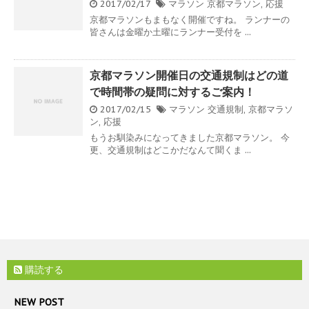
2017/02/17
マラソン
京都マラソン
,
応援
京都マラソンもまもなく開催ですね。 ランナーの
皆さんは金曜か土曜にランナー受付を ...
京都マラソン開催日の交通規制はどの道
で時間帯の疑問に対するご案内！
2017/02/15
マラソン
交通規制
,
京都マラソ
ン
,
応援
もうお馴染みになってきました京都マラソン。 今
更、交通規制はどこかだなんて聞くま ...
購読する
NEW POST