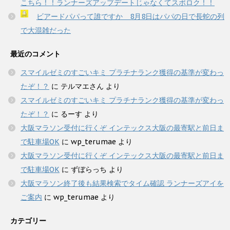
こちら！！ランナーズアップデートじゃなくてスポロク！！
ビアードパパって誰ですか 8月8日はパパの日で長蛇の列
で大混雑だった
最近のコメント
スマイルゼミのすごいキミ プラチナランク獲得の基準が変わっ
たぞ！？
に
テルマエさん
より
スマイルゼミのすごいキミ プラチナランク獲得の基準が変わっ
たぞ！？
に
るーす
より
大阪マラソン受付に行くぞ インテックス大阪の最寄駅と前日ま
で駐車場OK
に
wp_terumae
より
大阪マラソン受付に行くぞ インテックス大阪の最寄駅と前日ま
で駐車場OK
に
ずぼらっち
より
大阪マラソン終了後も結果検索でタイム確認 ランナーズアイを
ご案内
に
wp_terumae
より
カテゴリー