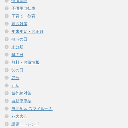
健康管理
子供用自転車
子育て・教育
寒さ対策
年末年始・お正月
敬老の日
未分類
母の日
無料・お得情報
父の日
節分
紅葉
紫外線対策
自動車車検
自宅学習 スマイルゼミ
花火大会
話題・トレンド