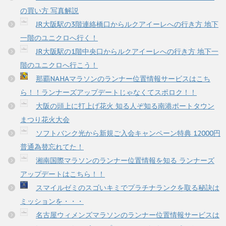
の買い方 写真解説
JR大阪駅の3階連絡橋口からルクアイーレへの行き方 地下
一階のユニクロへ行く！
JR大阪駅の1階中央口からルクアイーレへの行き方 地下一
階のユニクロへ行こう！
那覇NAHAマラソンのランナー位置情報サービスはこち
ら！！ランナーズアップデートじゃなくてスポロク！！
大阪の頭上に打上げ花火 知る人ぞ知る南港ポートタウン
まつり花火大会
ソフトバンク光から新規ご入会キャンペーン特典 12000円
普通為替忘れてた！
湘南国際マラソンのランナー位置情報を知る ランナーズ
アップデートはこちら！！
スマイルゼミのスゴいキミでプラチナランクを取る秘訣は
ミッションを・・・
名古屋ウィメンズマラソンのランナー位置情報サービスは