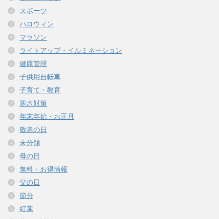
スポーツ
ハロウィン
マラソン
ライトアップ・イルミネーション
健康管理
子供用自転車
子育て・教育
寒さ対策
年末年始・お正月
敬老の日
未分類
母の日
無料・お得情報
父の日
節分
紅葉