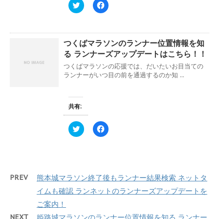
ィ
く
ク
F
ン
だ
リ
a
ド
さ
ッ
c
ウ
い
ク
e
で
(
し
b
開
新
て
o
き
し
つくばマラソンのランナー位置情報を知
T
o
ま
い
w
k
る ランナーズアップデートはこちら！！
す
ウ
i
で
)
ィ
t
共
つくばマラソンの応援では、だいたいお目当ての
ン
t
有
ド
e
す
ランナーがいつ目の前を通過するのか知 ...
ウ
r
る
で
で
に
開
共
は
き
有
ク
ま
(
リ
共有:
す
新
ッ
)
し
ク
い
し
ク
F
ウ
て
リ
a
ィ
く
ッ
c
ン
だ
ク
e
ド
さ
し
b
ウ
い
て
o
で
(
T
o
開
新
w
k
き
し
PREV
熊本城マラソン終了後もランナー結果検索 ネットタ
i
で
ま
い
t
共
す
ウ
イムも確認 ランネットのランナーズアップデートを
t
有
)
ィ
e
す
ン
ご案内！
r
る
ド
で
に
ウ
NEXT
姫路城マラソンのランナー位置情報を知る ランナー
共
は