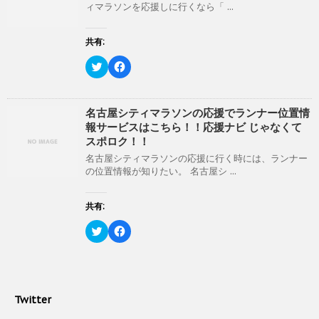
開
新
ィマラソンを応援しに行くなら「 ...
t
有
き
し
e
す
ま
い
r
る
す
ウ
で
に
共有:
)
ィ
共
は
ン
有
ク
ド
(
リ
ク
F
ウ
新
ッ
リ
a
で
し
ク
ッ
c
開
い
し
ク
e
き
ウ
て
し
b
ま
ィ
く
て
o
名古屋シティマラソンの応援でランナー位置情
す
ン
だ
T
o
)
報サービスはこちら！！応援ナビ じゃなくて
ド
さ
w
k
ウ
い
i
で
スポロク！！
で
(
t
共
開
新
t
有
名古屋シティマラソンの応援に行く時には、ランナー
き
し
e
す
の位置情報が知りたい。 名古屋シ ...
ま
い
r
る
す
ウ
で
に
)
ィ
共
は
ン
有
ク
共有:
ド
(
リ
ウ
新
ッ
ク
で
F
し
ク
リ
開
a
い
し
ッ
き
c
ウ
て
ク
ま
e
ィ
く
し
す
b
ン
だ
て
)
o
ド
さ
T
o
ウ
い
w
k
で
(
Twitter
i
で
開
新
t
共
き
し