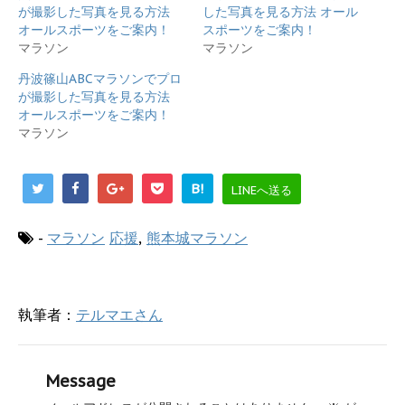
で
に
が撮影した写真を見る方法
した写真を見る方法 オール
共
は
オールスポーツをご案内！
スポーツをご案内！
有
ク
(
リ
マラソン
マラソン
新
ッ
し
ク
丹波篠山ABCマラソンでプロ
い
し
ウ
て
が撮影した写真を見る方法
ィ
く
オールスポーツをご案内！
ン
だ
ド
さ
マラソン
ウ
い
で
(
開
新
き
し
ま
い
B!
LINEへ送る
す
ウ
)
ィ
ン
ド
-
マラソン
応援
,
熊本城マラソン
ウ
で
開
き
ま
す
執筆者：
テルマエさん
)
Message