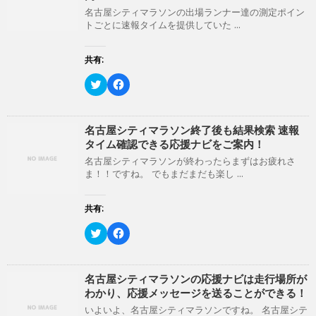
t
共
t
有
名古屋シティマラソンの出場ランナー達の測定ポイン
e
す
トごとに速報タイムを提供していた ...
r
る
で
に
共
は
有
ク
共有:
(
リ
新
ッ
ク
F
し
ク
リ
a
い
し
ッ
c
ウ
て
ク
e
ィ
く
し
b
ン
だ
て
o
名古屋シティマラソン終了後も結果検索 速報
ド
さ
T
o
ウ
い
タイム確認できる応援ナビをご案内！
w
k
で
(
i
で
開
新
名古屋シティマラソンが終わったらまずはお疲れさ
t
共
き
し
ま！！ですね。 でもまだまだも楽し ...
t
有
ま
い
e
す
す
ウ
r
る
)
ィ
で
に
ン
共有:
共
は
ド
有
ク
ウ
(
リ
ク
で
F
新
ッ
リ
開
a
し
ク
ッ
き
c
い
し
ク
ま
e
ウ
て
し
す
b
ィ
く
て
)
o
名古屋シティマラソンの応援ナビは走行場所が
ン
だ
T
o
わかり、応援メッセージを送ることができる！
ド
さ
w
k
ウ
い
i
で
いよいよ、名古屋シティマラソンですね。 名古屋シテ
で
(
t
共