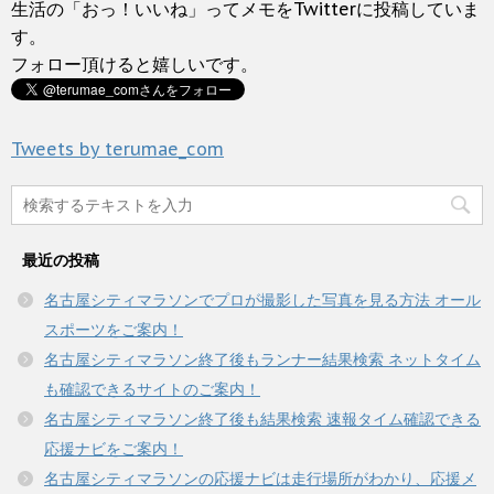
t
有
生活の「おっ！いいね」ってメモをTwitterに投稿していま
ま
い
e
す
す
ウ
r
る
す。
)
ィ
で
に
ン
フォロー頂けると嬉しいです。
共
は
ド
有
ク
ウ
(
リ
で
新
ッ
開
し
ク
き
い
し
ま
Tweets by terumae_com
ウ
て
す
ィ
く
)
ン
だ
ド
さ
ウ
い
で
(
開
新
き
し
最近の投稿
ま
い
す
ウ
)
ィ
名古屋シティマラソンでプロが撮影した写真を見る方法 オール
ン
ド
スポーツをご案内！
ウ
で
名古屋シティマラソン終了後もランナー結果検索 ネットタイム
開
き
も確認できるサイトのご案内！
ま
す
名古屋シティマラソン終了後も結果検索 速報タイム確認できる
)
応援ナビをご案内！
名古屋シティマラソンの応援ナビは走行場所がわかり、応援メ