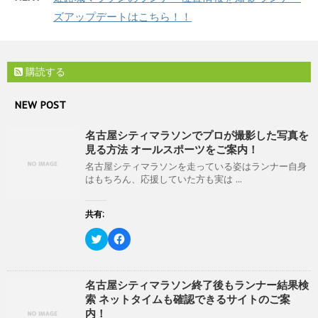
で
有
ク
開
(
リ
ズアップデートはこちら！！
き
新
ッ
ま
し
ク
す
い
し
)
ウ
て
ィ
く
ン
だ
購読する
ド
さ
ウ
い
で
(
NEW POST
開
新
き
し
ま
い
名古屋シティマラソンでプロが撮影した写真を
す
ウ
)
ィ
見る方法 オールスポーツをご案内！
ン
ド
名古屋シティマラソンを走っている姿はランナー自身
ウ
はもちろん、応援していた方も実は ...
で
開
き
ま
共有:
す
)
ク
F
リ
a
ッ
c
ク
e
し
b
て
o
名古屋シティマラソン終了後もランナー結果検
T
o
索 ネットタイムも確認できるサイトのご案
w
k
i
で
内！