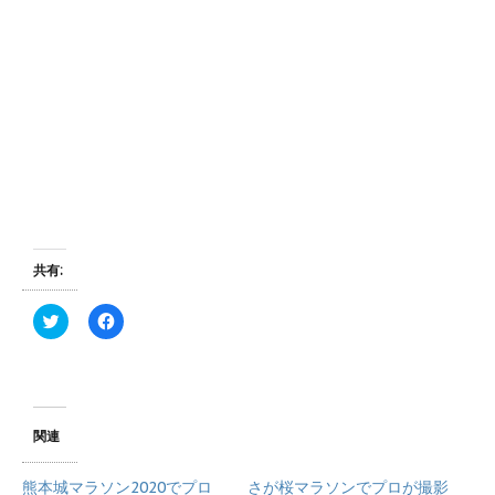
共有:
ク
F
リ
a
ッ
c
ク
e
し
b
て
o
T
o
w
k
i
で
関連
t
共
t
有
e
す
熊本城マラソン2020でプロ
さが桜マラソンでプロが撮影
r
る