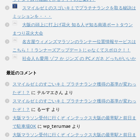
スマイルゼミのスゴいキミでプラチナランクを取る秘訣は
ミッションを・・・
大阪の頭上に打上げ花火 知る人ぞ知る南港ポートタウン
まつり花火大会
名古屋ウィメンズマラソンのランナー位置情報サービスは
こちら！！ランナーズアップデートじゃなくてスポロク！！
社会人も愛用 ゾフ か ジンズ の PCメガネ どっちがいいか
最近のコメント
スマイルゼミのすごいキミ プラチナランク獲得の基準が変わっ
たぞ！？
に
テルマエさん
より
スマイルゼミのすごいキミ プラチナランク獲得の基準が変わっ
たぞ！？
に
るーす
より
大阪マラソン受付に行くぞ インテックス大阪の最寄駅と前日ま
で駐車場OK
に
wp_terumae
より
大阪マラソン受付に行くぞ インテックス大阪の最寄駅と前日ま