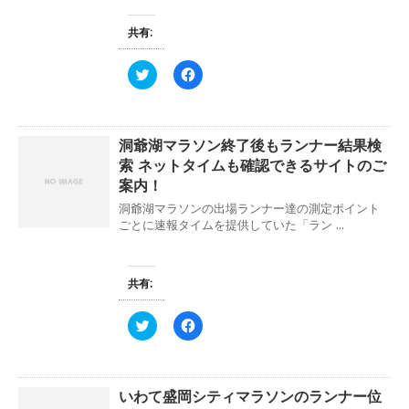
共有:
ク
F
リ
a
ッ
c
ク
e
し
b
て
o
洞爺湖マラソン終了後もランナー結果検
T
o
w
k
索 ネットタイムも確認できるサイトのご
i
で
t
共
案内！
t
有
e
す
洞爺湖マラソンの出場ランナー達の測定ポイント
r
る
ごとに速報タイムを提供していた「ラン ...
で
に
共
は
有
ク
(
リ
新
ッ
共有:
し
ク
い
し
ウ
て
ィ
く
ク
F
ン
だ
リ
a
ド
さ
ッ
c
ウ
い
ク
e
で
(
し
b
開
新
て
o
き
し
いわて盛岡シティマラソンのランナー位
T
o
ま
い
w
k