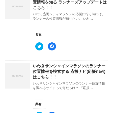
置情報を知る ランナーズアップデートは
す
ウ
i
で
)
ィ
t
共
こちら！！
ン
t
有
ド
e
す
いわて盛岡シティマラソンの応援に行く時には、
ウ
r
る
ランナーの位置情報が知りたい。 いわ ...
で
で
に
開
共
は
き
有
ク
ま
(
リ
す
新
ッ
共有:
)
し
ク
い
し
ウ
て
ィ
く
ク
F
ン
だ
リ
a
ド
さ
ッ
c
ウ
い
ク
e
で
(
し
b
開
新
て
o
き
し
いわきサンシャインマラソンのランナー
T
o
ま
い
w
k
位置情報を検索する 応援ナビ(応援navi)
す
ウ
i
で
)
ィ
t
共
はこちら！！
ン
t
有
ド
e
す
いわきサンシャインマラソンのランナー位置情報
ウ
r
る
を調べるサイトって何だっけ？ 「応援 ...
で
で
に
開
共
は
き
有
ク
ま
(
リ
す
新
ッ
共有:
)
し
ク
い
し
ウ
て