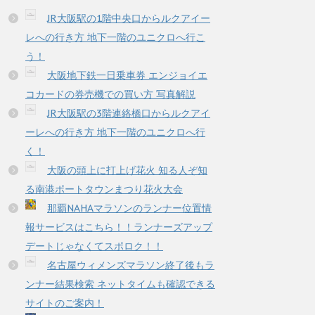
JR大阪駅の1階中央口からルクアイー
レへの行き方 地下一階のユニクロへ行こ
う！
大阪地下鉄一日乗車券 エンジョイエ
コカードの券売機での買い方 写真解説
JR大阪駅の3階連絡橋口からルクアイ
ーレへの行き方 地下一階のユニクロへ行
く！
大阪の頭上に打上げ花火 知る人ぞ知
る南港ポートタウンまつり花火大会
那覇NAHAマラソンのランナー位置情
報サービスはこちら！！ランナーズアップ
デートじゃなくてスポロク！！
名古屋ウィメンズマラソン終了後もラ
ンナー結果検索 ネットタイムも確認できる
サイトのご案内！