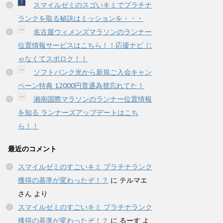
スマイルゼミのスゴいキミでプラチナ
ランクを取る秘訣はミッションを・・・
名古屋ウィメンズマラソンのランナー
位置情報サービスはこちら！！応援ナビ じ
ゃなくてスポロク！！
ソフトバンク光から新規ご入会キャン
ペーン特典 12000円普通為替忘れてた！
湘南国際マラソンのランナー位置情報
を知る ランナーズアップデートはこち
ら！！
最近のコメント
スマイルゼミのすごいキミ プラチナランク
獲得の基準が変わったぞ！？
に
テルマエ
さん
より
スマイルゼミのすごいキミ プラチナランク
獲得の基準が変わったぞ！？
に
るーす
よ