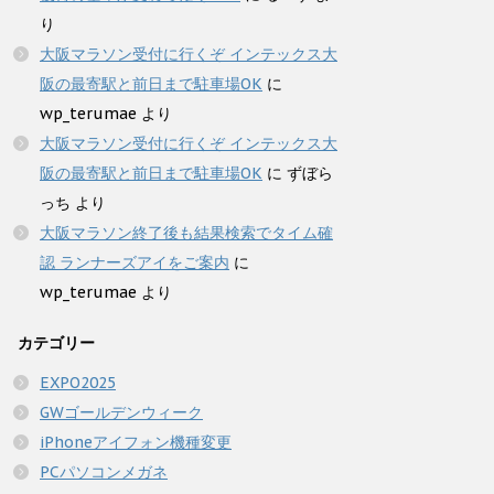
り
大阪マラソン受付に行くぞ インテックス大
阪の最寄駅と前日まで駐車場OK
に
wp_terumae
より
大阪マラソン受付に行くぞ インテックス大
阪の最寄駅と前日まで駐車場OK
に
ずぼら
っち
より
大阪マラソン終了後も結果検索でタイム確
認 ランナーズアイをご案内
に
wp_terumae
より
カテゴリー
EXPO2025
GWゴールデンウィーク
iPhoneアイフォン機種変更
PCパソコンメガネ