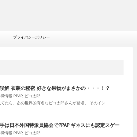
プライバシーポリシー
の誤解 衣装の秘密 好きな果物がまさかの・・・！？
お得情報
PPAP
,
ピコ太郎
てたら、あの世界的有名なピコ太郎さんが登場。 そのイン ...
手は日本外国特派員協会でPPAP ギネスにも認定スゲー
お得情報
PPAP
,
ピコ太郎