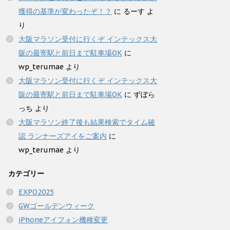
獲得の基準が変わったぞ！？
に
るーす
よ
り
大阪マラソン受付に行くぞ インテックス大
阪の最寄駅と前日まで駐車場OK
に
wp_terumae
より
大阪マラソン受付に行くぞ インテックス大
阪の最寄駅と前日まで駐車場OK
に
ずぼら
っち
より
大阪マラソン終了後も結果検索でタイム確
認 ランナーズアイをご案内
に
wp_terumae
より
カテゴリー
EXPO2025
GWゴールデンウィーク
iPhoneアイフォン機種変更