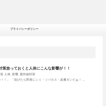
プライバシーポリシー
対策放っておくと人体にこんな影響が！！
対策
人体
,
影響
,
紫外線対策
！！」 「浴びたら即座にシミ・ソバカス・皮膚ガンだぁ！ ...