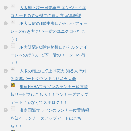
大阪地下鉄一日乗車券 エンジョイエ
コカードの券売機での買い方 写真解説
JR大阪駅の1階中央口からルクアイー
レへの行き方 地下一階のユニクロへ行こ
う！
JR大阪駅の3階連絡橋口からルクアイ
ーレへの行き方 地下一階のユニクロへ行
く！
大阪の頭上に打上げ花火 知る人ぞ知
る南港ポートタウンまつり花火大会
那覇NAHAマラソンのランナー位置情
報サービスはこちら！！ランナーズアップ
デートじゃなくてスポロク！！
湘南国際マラソンのランナー位置情報
を知る ランナーズアップデートはこち
ら！！