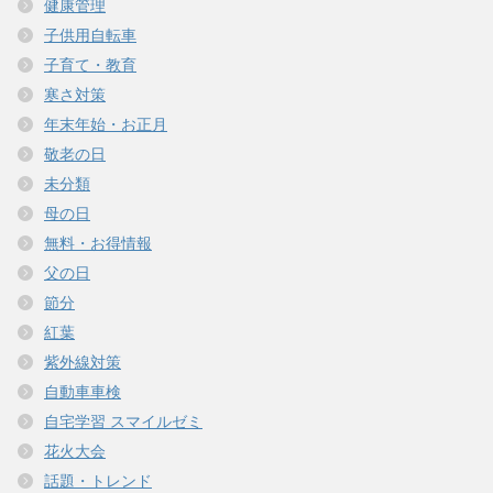
健康管理
子供用自転車
子育て・教育
寒さ対策
年末年始・お正月
敬老の日
未分類
母の日
無料・お得情報
父の日
節分
紅葉
紫外線対策
自動車車検
自宅学習 スマイルゼミ
花火大会
話題・トレンド