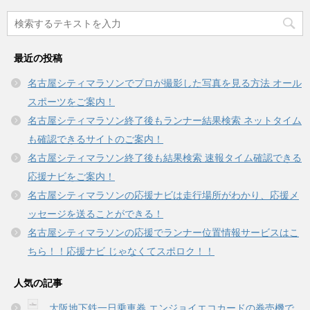
ン
だ
ド
さ
ウ
い
で
(
開
新
き
し
最近の投稿
ま
い
す
ウ
)
ィ
名古屋シティマラソンでプロが撮影した写真を見る方法 オール
ン
ド
スポーツをご案内！
ウ
で
名古屋シティマラソン終了後もランナー結果検索 ネットタイム
開
き
も確認できるサイトのご案内！
ま
す
名古屋シティマラソン終了後も結果検索 速報タイム確認できる
)
応援ナビをご案内！
名古屋シティマラソンの応援ナビは走行場所がわかり、応援メ
ッセージを送ることができる！
名古屋シティマラソンの応援でランナー位置情報サービスはこ
ちら！！応援ナビ じゃなくてスポロク！！
人気の記事
大阪地下鉄一日乗車券 エンジョイエコカードの券売機で