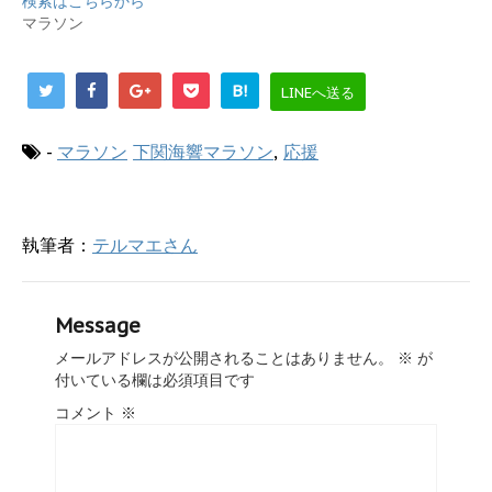
検索はこちらから
ウ
い
で
(
マラソン
開
新
き
し
ま
い
す
ウ
B!
LINEへ送る
)
ィ
ン
ド
ウ
-
マラソン
下関海響マラソン
,
応援
で
開
き
ま
す
)
執筆者：
テルマエさん
Message
メールアドレスが公開されることはありません。
※
が
付いている欄は必須項目です
コメント
※