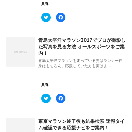
す
新
ッ
共有:
)
し
ク
い
し
ウ
て
ィ
く
ク
F
ン
だ
リ
a
ド
さ
ッ
c
ウ
い
ク
e
で
(
し
b
開
新
て
o
き
し
青島太平洋マラソン2017でプロが撮影し
T
o
ま
い
w
k
た写真を見る方法 オールスポーツをご案
す
ウ
i
で
)
ィ
t
共
内！
ン
t
有
ド
e
す
青島太平洋マラソンを走っている姿はランナー自
ウ
r
る
身はもちろん、応援していた方も実はよ ...
で
で
に
開
共
は
き
有
ク
ま
(
リ
す
新
ッ
共有:
)
し
ク
い
し
ウ
て
ィ
く
ク
F
ン
だ
リ
a
ド
さ
ッ
c
ウ
い
ク
e
で
(
し
b
開
新
て
o
き
し
東京マラソン終了後も結果検索 速報タイ
T
o
ま
い
w
k
ム確認できる応援ナビをご案内！
す
ウ
i
で
)
ィ