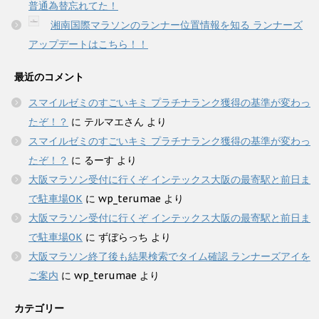
普通為替忘れてた！
湘南国際マラソンのランナー位置情報を知る ランナーズ
アップデートはこちら！！
最近のコメント
スマイルゼミのすごいキミ プラチナランク獲得の基準が変わっ
たぞ！？
に
テルマエさん
より
スマイルゼミのすごいキミ プラチナランク獲得の基準が変わっ
たぞ！？
に
るーす
より
大阪マラソン受付に行くぞ インテックス大阪の最寄駅と前日ま
で駐車場OK
に
wp_terumae
より
大阪マラソン受付に行くぞ インテックス大阪の最寄駅と前日ま
で駐車場OK
に
ずぼらっち
より
大阪マラソン終了後も結果検索でタイム確認 ランナーズアイを
ご案内
に
wp_terumae
より
カテゴリー