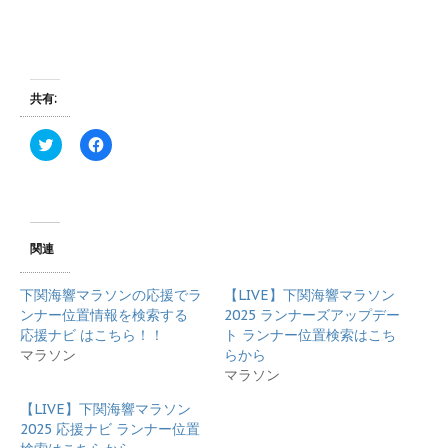
共有:
ク
F
リ
a
ッ
c
ク
e
し
b
て
o
T
o
w
k
i
で
関連
t
共
t
有
e
す
下関海響マラソンの応援でラ
【LIVE】下関海響マラソン
r
る
で
に
ンナー位置情報を検索する
2025 ランナーズアップデー
共
は
応援ナビ はこちら！！
ト ランナー位置検索はこち
有
ク
(
リ
マラソン
らから
新
ッ
マラソン
し
ク
い
し
ウ
て
【LIVE】下関海響マラソン
ィ
く
2025 応援ナビ ランナー位置
ン
だ
ド
さ