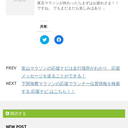
t
共
東京マラソンが終わったらまずはお疲れさま！！
ン
t
有
ド
e
す
ですね。 でもまだまだも楽しみはあり ...
ウ
r
る
で
で
に
開
共
は
き
有
ク
ま
(
リ
共有:
す
新
ッ
)
し
ク
い
し
ク
F
ウ
て
リ
a
ィ
く
ッ
c
ン
だ
ク
e
ド
さ
し
b
ウ
い
て
o
で
(
T
o
開
新
w
k
き
し
PREV
富山マラソンの応援ナビは走行場所がわかり、応援
i
で
ま
い
t
共
す
ウ
メッセージを送ることができる！
t
有
)
ィ
e
す
ン
NEXT
下関海響マラソンの応援でランナー位置情報を検索
r
る
ド
で
に
ウ
する 応援ナビ はこちら！！
共
は
で
有
ク
開
(
リ
き
新
ッ
ま
し
ク
す
い
し
)
購読する
ウ
て
ィ
く
ン
だ
ド
さ
NEW POST