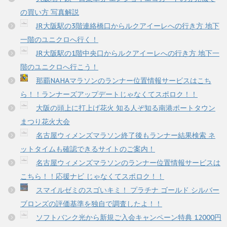
の買い方 写真解説
JR大阪駅の3階連絡橋口からルクアイーレへの行き方 地下
一階のユニクロへ行く！
JR大阪駅の1階中央口からルクアイーレへの行き方 地下一
階のユニクロへ行こう！
那覇NAHAマラソンのランナー位置情報サービスはこち
ら！！ランナーズアップデートじゃなくてスポロク！！
大阪の頭上に打上げ花火 知る人ぞ知る南港ポートタウン
まつり花火大会
名古屋ウィメンズマラソン終了後もランナー結果検索 ネ
ットタイムも確認できるサイトのご案内！
名古屋ウィメンズマラソンのランナー位置情報サービスは
こちら！！応援ナビ じゃなくてスポロク！！
スマイルゼミのスゴいキミ！ プラチナ ゴールド シルバー
ブロンズの評価基準を独自で調査したよ！！
ソフトバンク光から新規ご入会キャンペーン特典 12000円