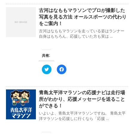
し
b
て
o
古河はなももマラソンでプロが撮影した
T
o
w
k
写真を見る方法 オールスポーツの代わり
i
で
t
共
をご案内！
t
有
e
す
古河はなももマラソンを走っている姿はランナー
r
る
自身はもちろん、応援していた方も実は ...
で
に
共
は
有
ク
(
リ
新
ッ
共有:
し
ク
い
し
ウ
て
ィ
く
ク
F
ン
だ
リ
a
ド
さ
ッ
c
ウ
い
ク
e
で
(
し
b
開
新
て
o
き
し
青島太平洋マラソンの応援ナビは走行場
T
o
ま
い
w
k
所がわかり、応援メッセージを送ること
す
ウ
i
で
)
ィ
t
共
ができる！
ン
t
有
ド
e
す
いよいよ、青島太平洋マラソンですね。 青島太平
ウ
r
る
洋マラソンを応援しに行くなら「応援 ...
で
で
に
開
共
は
き
有
ク
ま
(
リ