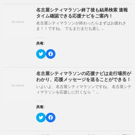
ク
e
ィ
く
し
b
ン
だ
て
o
名古屋シティマラソン終了後も結果検索 速報
ド
さ
T
o
ウ
い
タイム確認できる応援ナビをご案内！
w
k
で
(
i
で
開
新
名古屋シティマラソンが終わったらまずはお疲れさ
t
共
き
し
ま！！ですね。 でもまだまだも楽し ...
t
有
ま
い
e
す
す
ウ
r
る
)
ィ
で
に
ン
共有:
共
は
ド
有
ク
ウ
(
リ
ク
で
F
新
ッ
リ
開
a
し
ク
ッ
き
c
い
し
ク
ま
e
ウ
て
し
す
b
ィ
く
て
)
o
名古屋シティマラソンの応援ナビは走行場所が
ン
だ
T
o
わかり、応援メッセージを送ることができる！
ド
さ
w
k
ウ
い
i
で
いよいよ、名古屋シティマラソンですね。 名古屋シテ
で
(
t
共
開
新
ィマラソンを応援しに行くなら「 ...
t
有
き
し
e
す
ま
い
r
る
す
ウ
で
に
共有:
)
ィ
共
は
ン
有
ク
ド
(
リ
ク
F
ウ
新
ッ
リ
a
で
し
ク
ッ
c
開
い
し
ク
e
き
ウ
て
し
b
ま