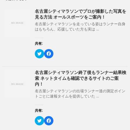
ウ
い
で
(
開
新
名古屋シティマラソンでプロが撮影した写真を
き
し
ま
い
見る方法 オールスポーツをご案内！
す
ウ
)
ィ
名古屋シティマラソンを走っている姿はランナー自身
ン
はもちろん、応援していた方も実は ...
ド
ウ
で
開
共有:
き
ま
ク
F
す
リ
a
)
ッ
c
ク
e
し
b
て
o
名古屋シティマラソン終了後もランナー結果検
T
o
索 ネットタイムも確認できるサイトのご案
w
k
i
で
内！
t
共
t
有
名古屋シティマラソンの出場ランナー達の測定ポイン
e
す
トごとに速報タイムを提供していた ...
r
る
で
に
共
は
有
ク
共有:
(
リ
新
ッ
ク
F
し
ク
リ
a
い
し
ッ
c
ウ
て