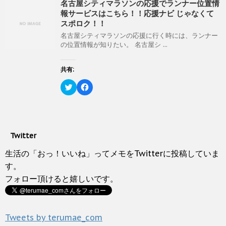
ィ
く
て
o
名古屋シティマラソンの応援でランナー位置情
す
ン
だ
T
o
)
報サービスはこちら！！応援ナビ じゃなくて
ド
さ
w
k
ウ
い
i
で
スポロク！！
で
(
t
共
開
新
t
有
名古屋シティマラソンの応援に行く時には、ランナー
き
し
e
す
の位置情報が知りたい。 名古屋シ ...
ま
い
r
る
す
ウ
で
に
)
ィ
共
は
ン
有
ク
共有:
ド
(
リ
ウ
新
ッ
ク
で
F
し
ク
リ
開
a
い
し
ッ
き
c
ウ
て
ク
ま
e
ィ
く
し
す
b
ン
だ
て
)
o
ド
さ
T
o
ウ
い
w
k
で
(
Twitter
i
で
開
新
t
共
き
し
t
有
生活の「おっ！いいね」ってメモをTwitterに投稿していま
ま
い
e
す
す
ウ
r
る
す。
)
ィ
で
に
ン
フォロー頂けると嬉しいです。
共
は
ド
有
ク
ウ
(
リ
で
新
ッ
開
し
ク
き
い
し
ま
Tweets by terumae_com
ウ
て
す
ィ
く
)