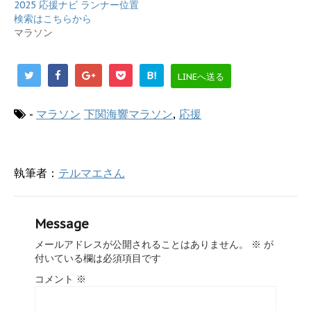
2025 応援ナビ ランナー位置
ン
だ
ド
さ
検索はこちらから
ウ
い
で
(
マラソン
開
新
き
し
ま
い
す
ウ
B!
LINEへ送る
)
ィ
ン
ド
ウ
-
マラソン
下関海響マラソン
,
応援
で
開
き
ま
す
)
執筆者：
テルマエさん
Message
メールアドレスが公開されることはありません。
※
が
付いている欄は必須項目です
コメント
※