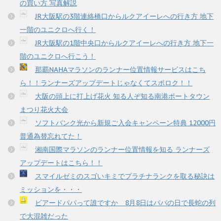
の買い方 写真解説
JR大阪駅の3階連絡橋口からルクアイーレへの行き方 地下
一階のユニクロへ行く！
JR大阪駅の1階中央口からルクアイーレへの行き方 地下一
階のユニクロへ行こう！
那覇NAHAマラソンのランナー位置情報サービスはこち
ら！！ランナーズアップデートじゃなくてスポロク！！
大阪の頭上に打上げ花火 知る人ぞ知る南港ポートタウン
まつり花火大会
ソフトバンク光から新規ご入会キャンペーン特典 12000円
普通為替忘れてた！
湘南国際マラソンのランナー位置情報を知る ランナーズ
アップデートはこちら！！
スマイルゼミのスゴいキミでプラチナランクを取る秘訣は
ミッションを・・・
ビアードパパって誰ですか 8月8日はパパの日で長蛇の列
で大混雑だった