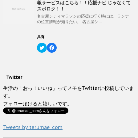
)
報サービスはこちら！！応援ナビ じゃなくて
ド
さ
w
k
ウ
い
i
で
スポロク！！
で
(
t
共
開
新
t
有
名古屋シティマラソンの応援に行く時には、ランナー
き
し
e
す
の位置情報が知りたい。 名古屋シ ...
ま
い
r
る
す
ウ
で
に
)
ィ
共
は
ン
有
ク
共有:
ド
(
リ
ウ
新
ッ
ク
で
F
し
ク
リ
開
a
い
し
ッ
き
c
ウ
て
ク
ま
e
ィ
く
し
す
b
ン
だ
て
)
o
ド
さ
T
o
ウ
い
w
k
で
(
Twitter
i
で
開
新
t
共
き
し
t
有
生活の「おっ！いいね」ってメモをTwitterに投稿していま
ま
い
e
す
す
ウ
r
る
す。
)
ィ
で
に
ン
フォロー頂けると嬉しいです。
共
は
ド
有
ク
ウ
(
リ
で
新
ッ
開
し
ク
き
い
し
ま
Tweets by terumae_com
ウ
て
す
ィ
く
)
ン
だ