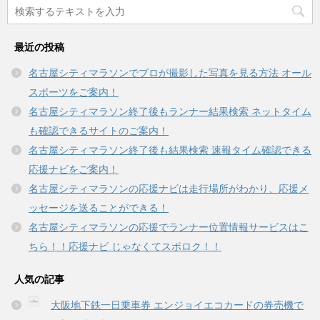
ド
さ
ウ
い
で
(
開
新
き
し
最近の投稿
ま
い
す
ウ
)
ィ
名古屋シティマラソンでプロが撮影した写真を見る方法 オール
ン
ド
スポーツをご案内！
ウ
で
名古屋シティマラソン終了後もランナー結果検索 ネットタイム
開
き
も確認できるサイトのご案内！
ま
す
名古屋シティマラソン終了後も結果検索 速報タイム確認できる
)
応援ナビをご案内！
名古屋シティマラソンの応援ナビは走行場所がわかり、応援メ
ッセージを送ることができる！
名古屋シティマラソンの応援でランナー位置情報サービスはこ
ちら！！応援ナビ じゃなくてスポロク！！
人気の記事
大阪地下鉄一日乗車券 エンジョイエコカードの券売機で