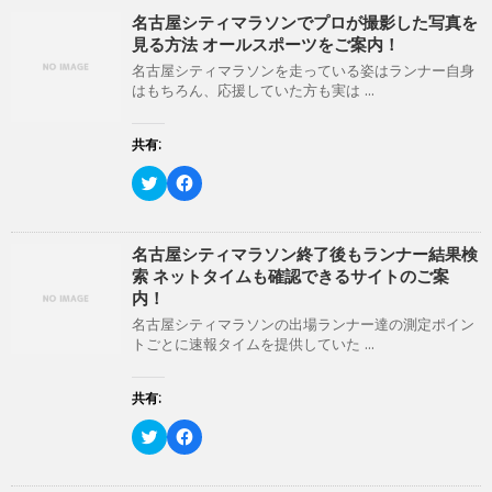
開
新
名古屋シティマラソンでプロが撮影した写真を
き
し
ま
い
見る方法 オールスポーツをご案内！
す
ウ
)
ィ
名古屋シティマラソンを走っている姿はランナー自身
ン
はもちろん、応援していた方も実は ...
ド
ウ
で
開
共有:
き
ま
ク
F
す
リ
a
)
ッ
c
ク
e
し
b
て
o
名古屋シティマラソン終了後もランナー結果検
T
o
索 ネットタイムも確認できるサイトのご案
w
k
i
で
内！
t
共
t
有
名古屋シティマラソンの出場ランナー達の測定ポイン
e
す
トごとに速報タイムを提供していた ...
r
る
で
に
共
は
有
ク
共有:
(
リ
新
ッ
ク
F
し
ク
リ
a
い
し
ッ
c
ウ
て
ク
e
ィ
く
し
b