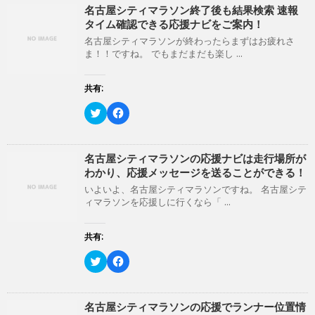
ン
だ
て
o
名古屋シティマラソン終了後も結果検索 速報
ド
さ
T
o
ウ
い
タイム確認できる応援ナビをご案内！
w
k
で
(
i
で
開
新
名古屋シティマラソンが終わったらまずはお疲れさ
t
共
き
し
ま！！ですね。 でもまだまだも楽し ...
t
有
ま
い
e
す
す
ウ
r
る
)
ィ
で
に
ン
共有:
共
は
ド
有
ク
ウ
(
リ
ク
で
F
新
ッ
リ
開
a
し
ク
ッ
き
c
い
し
ク
ま
e
ウ
て
し
す
b
ィ
く
て
)
o
名古屋シティマラソンの応援ナビは走行場所が
ン
だ
T
o
わかり、応援メッセージを送ることができる！
ド
さ
w
k
ウ
い
i
で
いよいよ、名古屋シティマラソンですね。 名古屋シテ
で
(
t
共
開
新
ィマラソンを応援しに行くなら「 ...
t
有
き
し
e
す
ま
い
r
る
す
ウ
で
に
共有:
)
ィ
共
は
ン
有
ク
ド
(
リ
ク
F
ウ
新
ッ
リ
a
で
し
ク
ッ
c
開
い
し
ク
e
き
ウ
て
し
b
ま
ィ
く
て
o
名古屋シティマラソンの応援でランナー位置情
す
ン
だ
T
o