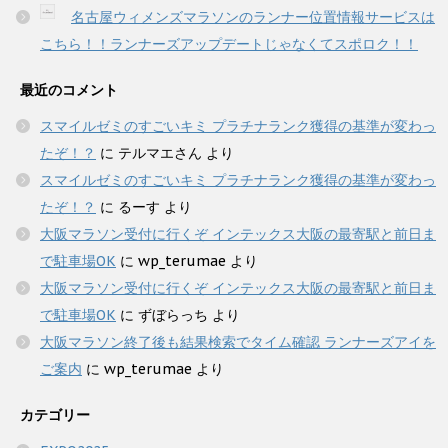
名古屋ウィメンズマラソンのランナー位置情報サービスは
こちら！！ランナーズアップデートじゃなくてスポロク！！
最近のコメント
スマイルゼミのすごいキミ プラチナランク獲得の基準が変わっ
たぞ！？
に
テルマエさん
より
スマイルゼミのすごいキミ プラチナランク獲得の基準が変わっ
たぞ！？
に
るーす
より
大阪マラソン受付に行くぞ インテックス大阪の最寄駅と前日ま
で駐車場OK
に
wp_terumae
より
大阪マラソン受付に行くぞ インテックス大阪の最寄駅と前日ま
で駐車場OK
に
ずぼらっち
より
大阪マラソン終了後も結果検索でタイム確認 ランナーズアイを
ご案内
に
wp_terumae
より
カテゴリー