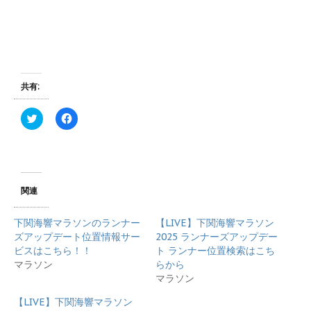
共有:
ク
F
リ
a
ッ
c
ク
e
し
b
て
o
T
o
w
k
i
で
関連
t
共
t
有
e
す
下関海響マラソンのランナー
【LIVE】下関海響マラソン
r
る
で
に
ズアップデート位置情報サー
2025 ランナーズアップデー
共
は
ビスはこちら！！
ト ランナー位置検索はこち
有
ク
(
リ
マラソン
らから
新
ッ
マラソン
し
ク
い
し
ウ
て
【LIVE】下関海響マラソン
ィ
く