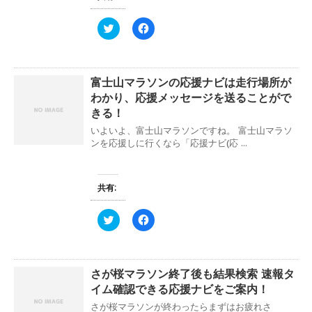
す
新
ッ
)
し
ク
い
し
ク
F
ウ
て
リ
a
ィ
く
ッ
c
ン
だ
ク
e
ド
さ
し
b
ウ
い
て
o
で
(
富士山マラソンの応援ナビは走行場所が
T
o
開
新
w
k
き
し
わかり、応援メッセージを送ることがで
i
で
ま
い
t
共
きる！
す
ウ
t
有
)
ィ
e
す
いよいよ、富士山マラソンですね。 富士山マラソ
ン
r
る
ド
ンを応援しに行くなら「応援ナビ(応 ...
で
に
ウ
共
は
で
有
ク
開
(
リ
き
新
ッ
ま
共有:
し
ク
す
い
し
)
ウ
て
ィ
く
ク
F
ン
だ
リ
a
ド
さ
ッ
c
ウ
い
ク
e
で
(
し
b
開
新
て
o
き
し
さが桜マラソン終了後も結果検索 速報タ
T
o
ま
い
w
k
イム確認できる応援ナビをご案内！
す
ウ
i
で
)
ィ
t
共
さが桜マラソンが終わったらまずはお疲れさ
ン
t
有