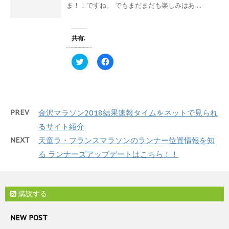
ド
e
す
ま！！ですね。 でもまだまだも楽しみはあ ...
ウ
r
る
で
で
に
開
共
は
き
有
ク
ま
(
リ
共有:
す
新
ッ
)
し
ク
い
し
ク
F
ウ
て
リ
a
ィ
く
ッ
c
ン
だ
ク
e
ド
さ
し
b
ウ
い
て
o
で
(
T
o
開
新
w
k
き
し
PREV
金沢マラソン2018結果速報タイムをネットで見られ
i
で
ま
い
t
共
す
ウ
るサイト紹介
t
有
)
ィ
e
す
ン
NEXT
天童ラ・フランスマラソンのランナー位置情報を知
r
る
ド
で
に
ウ
る ランナーズアップデートはこちら！！
共
は
で
有
ク
開
(
リ
き
新
ッ
ま
し
ク
す
い
し
)
購読する
ウ
て
ィ
く
ン
だ
ド
さ
NEW POST
ウ
い
で
(