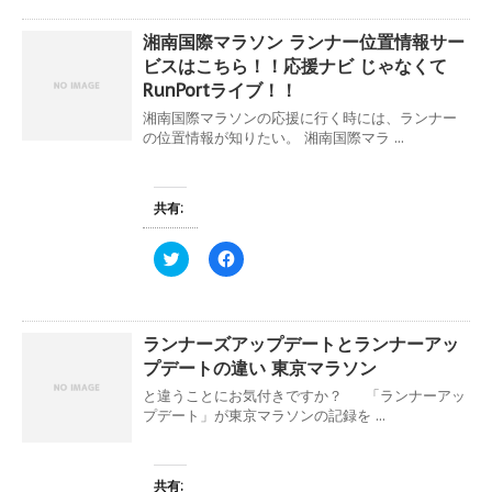
し
b
て
o
湘南国際マラソン ランナー位置情報サー
T
o
w
k
ビスはこちら！！応援ナビ じゃなくて
i
で
t
共
RunPortライブ！！
t
有
e
す
湘南国際マラソンの応援に行く時には、ランナー
r
る
の位置情報が知りたい。 湘南国際マラ ...
で
に
共
は
有
ク
(
リ
新
ッ
共有:
し
ク
い
し
ウ
て
ィ
く
ク
F
ン
だ
リ
a
ド
さ
ッ
c
ウ
い
ク
e
で
(
し
b
開
新
て
o
き
し
ランナーズアップデートとランナーアッ
T
o
ま
い
w
k
プデートの違い 東京マラソン
す
ウ
i
で
)
ィ
t
共
と違うことにお気付きですか？ 「ランナーアッ
ン
t
有
ド
e
す
プデート」が東京マラソンの記録を ...
ウ
r
る
で
で
に
開
共
は
き
有
ク
ま
(
リ
共有: