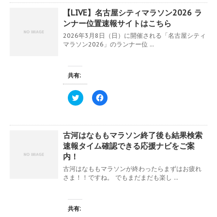
て
o
【LIVE】名古屋シティマラソン2026 ラ
T
o
w
k
ンナー位置速報サイトはこちら
i
で
t
共
2026年3月8日（日）に開催される「名古屋シティ
t
有
e
す
マラソン2026」のランナー位 ...
r
る
で
に
共
は
有
ク
(
リ
共有:
新
ッ
し
ク
い
し
ク
F
ウ
て
リ
a
ィ
く
ッ
c
ン
だ
ク
e
ド
さ
し
b
ウ
い
て
o
で
(
古河はなももマラソン終了後も結果検索
T
o
開
新
w
k
き
し
速報タイム確認できる応援ナビをご案
i
で
ま
い
t
共
内！
す
ウ
t
有
)
ィ
e
す
古河はなももマラソンが終わったらまずはお疲れ
ン
r
る
ド
さま！！ですね。 でもまだまだも楽し ...
で
に
ウ
共
は
で
有
ク
開
(
リ
き
新
ッ
ま
共有:
し
ク
す
い
し