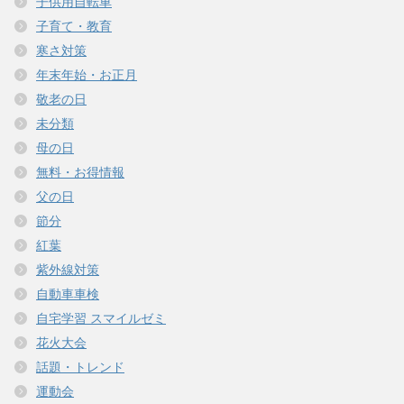
子供用自転車
子育て・教育
寒さ対策
年末年始・お正月
敬老の日
未分類
母の日
無料・お得情報
父の日
節分
紅葉
紫外線対策
自動車車検
自宅学習 スマイルゼミ
花火大会
話題・トレンド
運動会