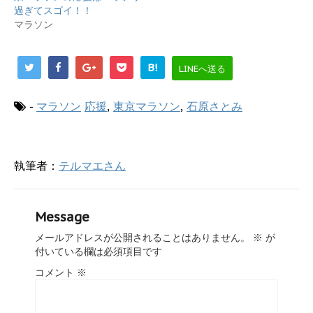
ィ
く
過ぎてスゴイ！！
ン
だ
ド
さ
マラソン
ウ
い
で
(
開
新
き
し
ま
い
B!
LINEへ送る
す
ウ
)
ィ
ン
ド
-
マラソン
応援
,
東京マラソン
,
石原さとみ
ウ
で
開
き
ま
す
執筆者：
テルマエさん
)
Message
メールアドレスが公開されることはありません。
※
が
付いている欄は必須項目です
コメント
※