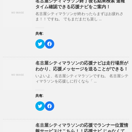
て
o
名古屋シティマラソン終了後も結果検索 速報
ド
さ
T
o
ウ
い
タイム確認できる応援ナビをご案内！
w
k
で
(
i
で
開
新
名古屋シティマラソンが終わったらまずはお疲れさ
t
共
き
し
ま！！ですね。 でもまだまだも楽し ...
t
有
ま
い
e
す
す
ウ
r
る
)
ィ
で
に
ン
共有:
共
は
ド
有
ク
ウ
(
リ
ク
で
F
新
ッ
リ
開
a
し
ク
ッ
き
c
い
し
ク
ま
e
ウ
て
し
す
b
ィ
く
て
)
o
名古屋シティマラソンの応援ナビは走行場所が
ン
だ
T
o
わかり、応援メッセージを送ることができる！
ド
さ
w
k
ウ
い
i
で
いよいよ、名古屋シティマラソンですね。 名古屋シテ
で
(
t
共
開
新
ィマラソンを応援しに行くなら「 ...
t
有
き
し
e
す
ま
い
r
る
す
ウ
で
に
共有:
)
ィ
共
は
ン
有
ク
ド
(
リ
ク
F
ウ
新
ッ
リ
a
で
し
ク
ッ
c
開
い
し
ク
e
き
ウ
て
し
b
ま
ィ
く
て
o
名古屋シティマラソンの応援でランナー位置情
す
ン
だ
T
o
)
報サービスはこちら！！応援ナビ じゃなくて
ド
さ