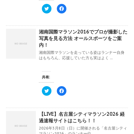
)
ウ
て
ィ
く
ク
F
ン
だ
リ
a
ド
さ
ッ
c
ウ
い
ク
e
で
(
し
b
開
新
て
o
き
し
湘南国際マラソン2016でプロが撮影した
T
o
ま
い
w
k
写真を見る方法 オールスポーツをご案
す
ウ
i
で
)
ィ
t
共
内！
ン
t
有
ド
e
す
湘南国際マラソンを走っている姿はランナー自身
ウ
r
る
はもちろん、応援していた方も実はよく ...
で
で
に
開
共
は
き
有
ク
ま
(
リ
す
新
ッ
共有:
)
し
ク
い
し
ウ
て
ィ
く
ク
F
ン
だ
リ
a
ド
さ
ッ
c
ウ
い
ク
e
で
(
し
b
開
新
て
o
き
し
【LIVE】名古屋シティマラソン2026 経
T
o
ま
い
w
k
過速報サイトはこちら！！
す
ウ
i
で
)
ィ
t
共
2026年3月8日（日）に開催される「名古屋シティ
ン
t
有
ド
e
す
マラソン2026」のランナー位 ...