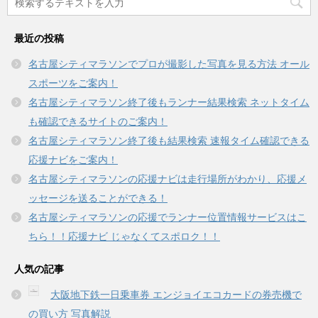
ウ
い
で
(
開
新
き
し
最近の投稿
ま
い
す
ウ
)
ィ
名古屋シティマラソンでプロが撮影した写真を見る方法 オール
ン
ド
スポーツをご案内！
ウ
で
名古屋シティマラソン終了後もランナー結果検索 ネットタイム
開
き
も確認できるサイトのご案内！
ま
す
名古屋シティマラソン終了後も結果検索 速報タイム確認できる
)
応援ナビをご案内！
名古屋シティマラソンの応援ナビは走行場所がわかり、応援メ
ッセージを送ることができる！
名古屋シティマラソンの応援でランナー位置情報サービスはこ
ちら！！応援ナビ じゃなくてスポロク！！
人気の記事
大阪地下鉄一日乗車券 エンジョイエコカードの券売機で
の買い方 写真解説