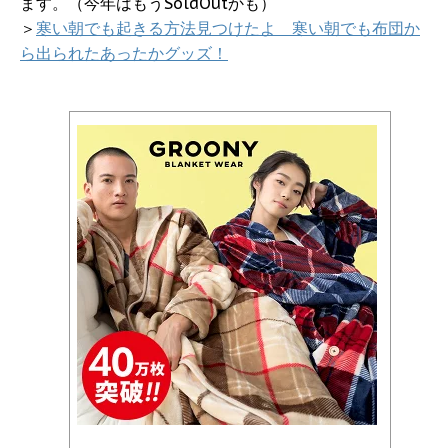
ます。（今年はもうSoldOutかも）
＞
寒い朝でも起きる方法見つけたよ 寒い朝でも布団か
ら出られたあったかグッズ！