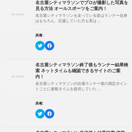
名古屋シティマラソンでプロが撮影した写真を
き
し
ま
い
見る方法 オールスポーツをご案内！
す
ウ
)
ィ
名古屋シティマラソンを走っている姿はランナー自身
ン
はもちろん、応援していた方も実は ...
ド
ウ
で
開
共有:
き
ま
ク
F
す
リ
a
)
ッ
c
ク
e
し
b
て
o
名古屋シティマラソン終了後もランナー結果検
T
o
索 ネットタイムも確認できるサイトのご案
w
k
i
で
内！
t
共
t
有
名古屋シティマラソンの出場ランナー達の測定ポイン
e
す
トごとに速報タイムを提供していた ...
r
る
で
に
共
は
有
ク
共有:
(
リ
新
ッ
ク
F
し
ク
リ
a
い
し
ッ
c
ウ
て
ク
e
ィ
く
し
b
ン
だ