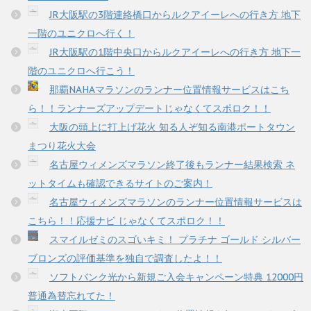
JR大阪駅の3階連絡橋口からルクアイーレへの行き方 地下
一階のユニクロへ行く！
JR大阪駅の1階中央口からルクアイーレへの行き方 地下一
階のユニクロへ行こう！
那覇NAHAマラソンのランナー位置情報サービスはこち
ら！！ランナーズアップデートじゃなくてスポロク！！
大阪の頭上に打上げ花火 知る人ぞ知る南港ポートタウン
まつり花火大会
名古屋ウィメンズマラソン終了後もランナー結果検索 ネ
ットタイムも確認できるサイトのご案内！
名古屋ウィメンズマラソンのランナー位置情報サービスは
こちら！！応援ナビ じゃなくてスポロク！！
スマイルゼミのスゴいキミ！ プラチナ ゴールド シルバー
ブロンズの評価基準を独自で調査したよ！！
ソフトバンク光から新規ご入会キャンペーン特典 12000円
普通為替忘れてた！