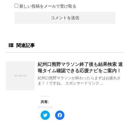
新しい投稿をメールで受け取る
関連記事
紀州口熊野マラソン終了後も結果検索 速
報タイム確認できる応援ナビをご案内！
紀州口熊野マラソンが終わったらまずはお疲れさ
ま！！ですね。 スポンサードリンク ...
共有:
ク
F
リ
a
ッ
c
ク
e
し
b