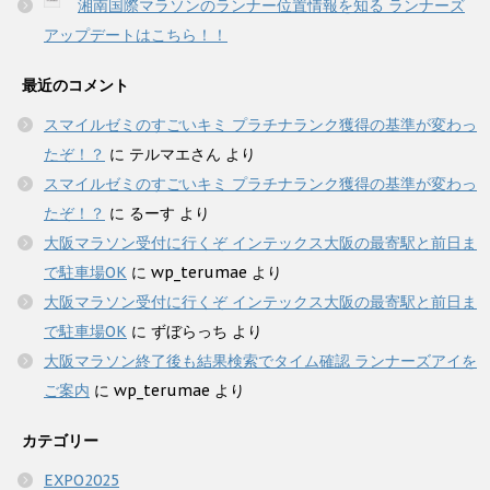
湘南国際マラソンのランナー位置情報を知る ランナーズ
アップデートはこちら！！
最近のコメント
スマイルゼミのすごいキミ プラチナランク獲得の基準が変わっ
たぞ！？
に
テルマエさん
より
スマイルゼミのすごいキミ プラチナランク獲得の基準が変わっ
たぞ！？
に
るーす
より
大阪マラソン受付に行くぞ インテックス大阪の最寄駅と前日ま
で駐車場OK
に
wp_terumae
より
大阪マラソン受付に行くぞ インテックス大阪の最寄駅と前日ま
で駐車場OK
に
ずぼらっち
より
大阪マラソン終了後も結果検索でタイム確認 ランナーズアイを
ご案内
に
wp_terumae
より
カテゴリー
EXPO2025