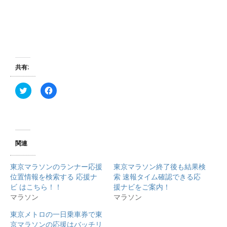
共有:
ク
F
リ
a
ッ
c
ク
e
し
b
て
o
T
o
w
k
i
で
関連
t
共
t
有
e
す
東京マラソンのランナー応援
東京マラソン終了後も結果検
r
る
で
に
位置情報を検索する 応援ナ
索 速報タイム確認できる応
共
は
ビ はこちら！！
援ナビをご案内！
有
ク
(
リ
マラソン
マラソン
新
ッ
し
ク
東京メトロの一日乗車券で東
い
し
ウ
て
京マラソンの応援はバッチリ