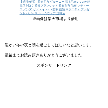
【送料無料】 着る毛布 グルーニー 着る毛布groony 静
電気を防ぐ 着るブランケット 着る毛布 毛布 レディー
ス メンズ ガウン groony 防寒 妊娠 マタニティ プレゼ
ント パジャマ ルームウェア 送料込
※画像は楽天市場より借用
暖かい冬の夜と朝を過ごしてほしいなと思います。
最後までお読み頂きありがとうございました！
スポンサードリンク