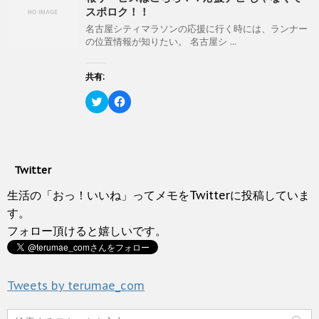
w
k
ウ
い
i
で
スポロク！！
で
(
t
共
開
新
t
有
名古屋シティマラソンの応援に行く時には、ランナー
き
し
e
す
の位置情報が知りたい。 名古屋シ ...
ま
い
r
る
す
ウ
で
に
)
ィ
共
は
ン
有
ク
共有:
ド
(
リ
ウ
新
ッ
ク
で
F
し
ク
リ
開
a
い
し
ッ
き
c
ウ
て
ク
ま
e
ィ
く
し
す
b
ン
だ
て
)
o
ド
さ
T
o
ウ
い
w
k
で
(
Twitter
i
で
開
新
t
共
き
し
t
有
生活の「おっ！いいね」ってメモをTwitterに投稿していま
ま
い
e
す
す
ウ
r
る
す。
)
ィ
で
に
ン
フォロー頂けると嬉しいです。
共
は
ド
有
ク
ウ
(
リ
で
新
ッ
開
し
ク
き
い
し
ま
Tweets by terumae_com
ウ
て
す
ィ
く
)
ン
だ
ド
さ