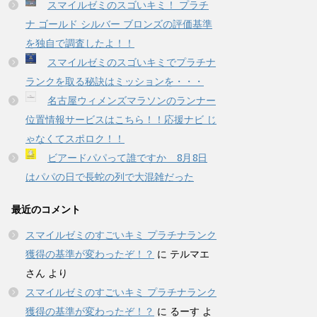
スマイルゼミのスゴいキミ！ プラチ
ナ ゴールド シルバー ブロンズの評価基準
を独自で調査したよ！！
スマイルゼミのスゴいキミでプラチナ
ランクを取る秘訣はミッションを・・・
名古屋ウィメンズマラソンのランナー
位置情報サービスはこちら！！応援ナビ じ
ゃなくてスポロク！！
ビアードパパって誰ですか 8月8日
はパパの日で長蛇の列で大混雑だった
最近のコメント
スマイルゼミのすごいキミ プラチナランク
獲得の基準が変わったぞ！？
に
テルマエ
さん
より
スマイルゼミのすごいキミ プラチナランク
獲得の基準が変わったぞ！？
に
るーす
よ