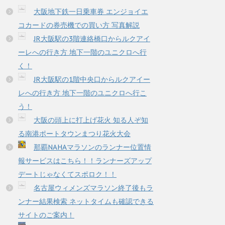
大阪地下鉄一日乗車券 エンジョイエ
コカードの券売機での買い方 写真解説
JR大阪駅の3階連絡橋口からルクアイ
ーレへの行き方 地下一階のユニクロへ行
く！
JR大阪駅の1階中央口からルクアイー
レへの行き方 地下一階のユニクロへ行こ
う！
大阪の頭上に打上げ花火 知る人ぞ知
る南港ポートタウンまつり花火大会
那覇NAHAマラソンのランナー位置情
報サービスはこちら！！ランナーズアップ
デートじゃなくてスポロク！！
名古屋ウィメンズマラソン終了後もラ
ンナー結果検索 ネットタイムも確認できる
サイトのご案内！