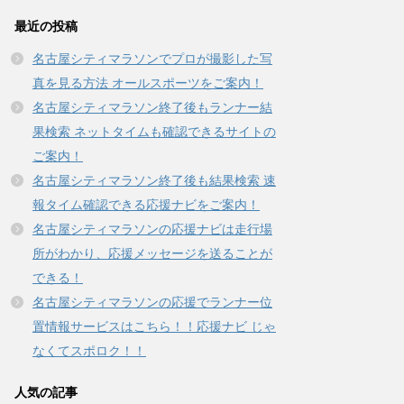
で
(
開
新
最近の投稿
き
し
ま
い
す
ウ
名古屋シティマラソンでプロが撮影した写
)
ィ
ン
真を見る方法 オールスポーツをご案内！
ド
ウ
名古屋シティマラソン終了後もランナー結
で
開
果検索 ネットタイムも確認できるサイトの
き
ま
す
ご案内！
)
名古屋シティマラソン終了後も結果検索 速
報タイム確認できる応援ナビをご案内！
名古屋シティマラソンの応援ナビは走行場
所がわかり、応援メッセージを送ることが
できる！
名古屋シティマラソンの応援でランナー位
置情報サービスはこちら！！応援ナビ じゃ
なくてスポロク！！
人気の記事