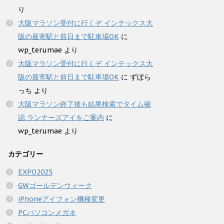
り
大阪マラソン受付に行くぞ インテックス大
阪の最寄駅と前日まで駐車場OK
に
wp_terumae
より
大阪マラソン受付に行くぞ インテックス大
阪の最寄駅と前日まで駐車場OK
に
ずぼら
っち
より
大阪マラソン終了後も結果検索でタイム確
認 ランナーズアイをご案内
に
wp_terumae
より
カテゴリー
EXPO2025
GWゴールデンウィーク
iPhoneアイフォン機種変更
PCパソコンメガネ