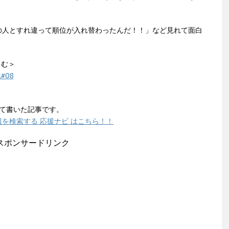
の人とすれ違って順位が入れ替わったんだ！！」など見れて面白
しむ＞
l#08
いて書いた記事です。
を検索する 応援ナビ はこちら！！
スポンサードリンク