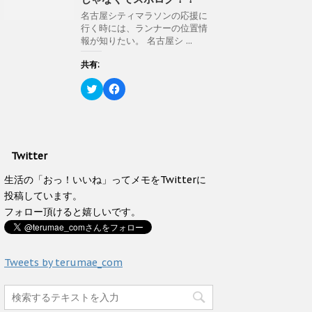
t
有
)
ィ
e
す
ン
名古屋シティマラソンの応援に
r
る
ド
行く時には、ランナーの位置情
で
に
ウ
共
は
報が知りたい。 名古屋シ ...
で
有
ク
開
(
リ
き
新
ッ
共有:
ま
し
ク
す
い
し
)
ク
F
ウ
て
リ
a
ィ
く
ッ
c
ン
だ
ク
e
ド
さ
し
b
ウ
い
て
o
で
(
T
o
開
新
w
k
き
し
Twitter
i
で
ま
い
t
共
す
ウ
t
有
生活の「おっ！いいね」ってメモをTwitterに
)
ィ
e
す
ン
投稿しています。
r
る
ド
で
に
ウ
フォロー頂けると嬉しいです。
共
は
で
有
ク
開
(
リ
き
新
ッ
ま
し
ク
す
い
し
Tweets by terumae_com
)
ウ
て
ィ
く
ン
だ
ド
さ
ウ
い