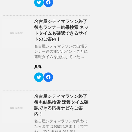
ク
F
リ
a
ッ
c
ク
e
し
b
て
o
名古屋シティマラソン終了
T
o
後もランナー結果検索 ネッ
w
k
i
で
トタイムも確認できるサイ
t
共
トのご案内！
t
有
e
す
名古屋シティマラソンの出場ラ
r
る
ンナー達の測定ポイントごとに
で
に
共
は
速報タイムを提供していた ...
有
ク
(
リ
新
ッ
共有:
し
ク
い
し
ク
F
ウ
て
リ
a
ィ
く
ッ
c
ン
だ
ク
e
ド
さ
し
b
ウ
い
て
o
名古屋シティマラソン終了
で
(
T
o
開
新
後も結果検索 速報タイム確
w
k
き
し
i
で
認できる応援ナビをご案
ま
い
t
共
す
ウ
内！
t
有
)
ィ
e
す
ン
名古屋シティマラソンが終わっ
r
る
ド
たらまずはお疲れさま！！です
で
に
ウ
共
は
ね。 でもまだまだも楽し ...
で