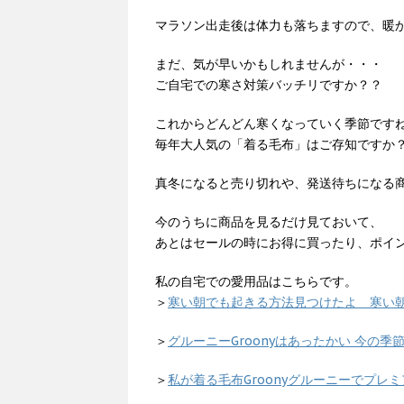
マラソン出走後は体力も落ちますので、暖
まだ、気が早いかもしれませんが・・・
ご自宅での寒さ対策バッチリですか？？
これからどんどん寒くなっていく季節です
毎年大人気の「着る毛布」はご存知ですか
真冬になると売り切れや、発送待ちになる
今のうちに商品を見るだけ見ておいて、
あとはセールの時にお得に買ったり、ポイ
私の自宅での愛用品はこちらです。
＞
寒い朝でも起きる方法見つけたよ 寒い
＞
グルーニーGroonyはあったかい 今の
＞
私が着る毛布Groonyグルーニーでプレ