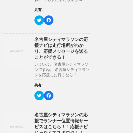
有
ク
開
(
リ
き
新
ッ
共有:
ま
し
ク
す
い
し
)
ク
F
ウ
て
リ
a
ィ
く
ッ
c
ン
だ
ク
e
ド
さ
し
b
ウ
い
て
o
名古屋シティマラソンの応
で
(
T
o
開
新
援ナビは走行場所がわか
w
k
き
し
i
で
り、応援メッセージを送る
ま
い
t
共
す
ウ
ことができる！
t
有
)
ィ
e
す
ン
いよいよ、名古屋シティマラソ
r
る
ド
ンですね。 名古屋シティマラソ
で
に
ウ
共
は
ンを応援しに行くなら「 ...
で
有
ク
開
(
リ
き
新
ッ
共有:
ま
し
ク
す
い
し
)
ク
F
ウ
て
リ
a
ィ
く
ッ
c
ン
だ
ク
e
ド
さ
し
b
ウ
い
て
o
名古屋シティマラソンの応
で
(
T
o
開
新
援でランナー位置情報サー
w
k
き
し
i
で
ビスはこちら！！応援ナビ
ま
い
t
共
す
ウ
じゃなくてスポロク！！