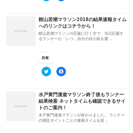
ド
さ
ッ
c
ウ
い
ク
e
で
(
し
b
開
新
て
o
き
し
館山若潮マラソン2018の結果速報タイム
T
o
ま
い
w
k
へのリンクはコチラから！
す
ウ
i
で
)
ィ
t
共
館山若潮マラソンの応援に行く方で、当日応援す
ン
t
有
ド
e
す
るランナーが「いつ」自分の目の前を通 ...
ウ
r
る
で
で
に
開
共
は
き
有
ク
ま
(
リ
共有:
す
新
ッ
)
し
ク
い
し
ク
F
ウ
て
リ
a
ィ
く
ッ
c
ン
だ
ク
e
ド
さ
し
b
ウ
い
て
o
で
(
水戸黄門漫遊マラソン終了後もランナー
T
o
開
新
w
k
き
し
結果検索 ネットタイムも確認できるサイ
i
で
ま
い
t
共
トのご案内！
す
ウ
t
有
)
ィ
e
す
水戸黄門漫遊マラソンが終わりました。 ランナー
ン
r
る
ド
の測定ポイントごとの速報タイムを提 ...
で
に
ウ
共
は
で
有
ク
開
(
リ