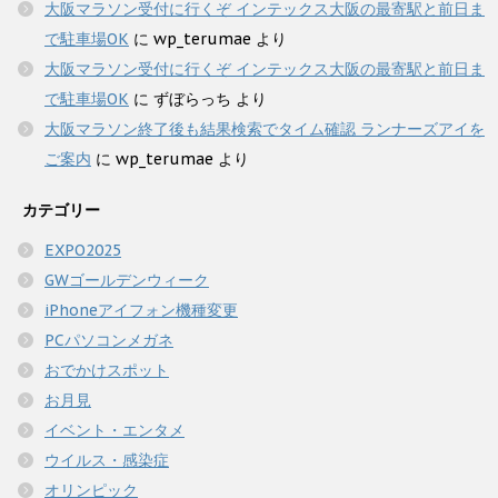
大阪マラソン受付に行くぞ インテックス大阪の最寄駅と前日ま
で駐車場OK
に
wp_terumae
より
大阪マラソン受付に行くぞ インテックス大阪の最寄駅と前日ま
で駐車場OK
に
ずぼらっち
より
大阪マラソン終了後も結果検索でタイム確認 ランナーズアイを
ご案内
に
wp_terumae
より
カテゴリー
EXPO2025
GWゴールデンウィーク
iPhoneアイフォン機種変更
PCパソコンメガネ
おでかけスポット
お月見
イベント・エンタメ
ウイルス・感染症
オリンピック