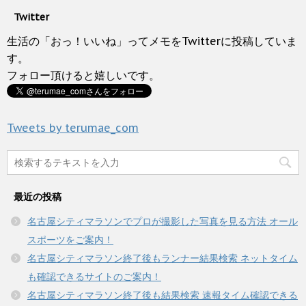
T
o
ウ
い
w
k
で
(
Twitter
i
で
開
新
t
共
き
し
t
有
生活の「おっ！いいね」ってメモをTwitterに投稿していま
ま
い
e
す
す
ウ
r
る
す。
)
ィ
で
に
ン
フォロー頂けると嬉しいです。
共
は
ド
有
ク
ウ
(
リ
で
新
ッ
開
し
ク
き
い
し
ま
Tweets by terumae_com
ウ
て
す
ィ
く
)
ン
だ
ド
さ
ウ
い
で
(
開
新
き
し
最近の投稿
ま
い
す
ウ
)
ィ
名古屋シティマラソンでプロが撮影した写真を見る方法 オール
ン
ド
スポーツをご案内！
ウ
で
名古屋シティマラソン終了後もランナー結果検索 ネットタイム
開
き
も確認できるサイトのご案内！
ま
す
名古屋シティマラソン終了後も結果検索 速報タイム確認できる
)