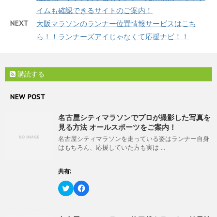
)
ィ
t
共
イムも確認できるサイトのご案内！
ン
t
有
ド
e
す
ウ
NEXT
大阪マラソンのランナー位置情報サービスはこち
r
る
で
で
に
開
ら！！ランナーズアイじゃなくて応援ナビ！！
共
は
き
有
ク
ま
(
リ
す
新
ッ
)
し
ク
い
し
購読する
ウ
て
ィ
く
ン
だ
ド
さ
NEW POST
ウ
い
で
(
開
新
名古屋シティマラソンでプロが撮影した写真を
き
し
ま
い
見る方法 オールスポーツをご案内！
す
ウ
)
ィ
名古屋シティマラソンを走っている姿はランナー自身
ン
はもちろん、応援していた方も実は ...
ド
ウ
で
開
共有:
き
ま
ク
F
す
リ
a
)
ッ
c
ク
e
し
b