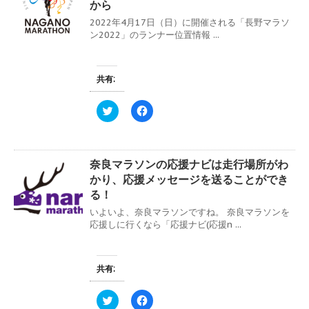
から
2022年4月17日（日）に開催される「長野マラソ
ン2022」のランナー位置情報 ...
共有:
ク
F
リ
a
ッ
c
ク
e
し
b
て
o
奈良マラソンの応援ナビは走行場所がわ
T
o
w
k
かり、応援メッセージを送ることができ
i
で
t
共
る！
t
有
e
す
いよいよ、奈良マラソンですね。 奈良マラソンを
r
る
応援しに行くなら「応援ナビ(応援n ...
で
に
共
は
有
ク
(
リ
新
ッ
共有:
し
ク
い
し
ウ
て
ィ
く
ク
F
ン
だ
リ
a