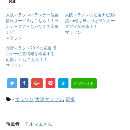
i
で
関連
t
共
t
有
e
す
大阪マラソンのランナー位置
大阪マラソンの応援ナビ(応
r
る
で
に
情報サービスはこちら！！ラ
援navi)は無いけどランナー
共
は
ンナーズアイじゃなくて応援
ズアイがある！！
有
ク
(
リ
ナビ！！
マラソン
新
ッ
マラソン
し
ク
い
し
ウ
て
長野マラソン2019の応援 ラ
ィ
く
ンナー位置情報を検索する
ン
だ
ド
さ
応援ナビ はこちら！！
ウ
い
で
(
マラソン
開
新
き
し
ま
い
す
ウ
B!
LINEへ送る
)
ィ
ン
ド
ウ
-
マラソン
大阪マラソン
,
応援
で
開
き
ま
す
)
執筆者：
テルマエさん