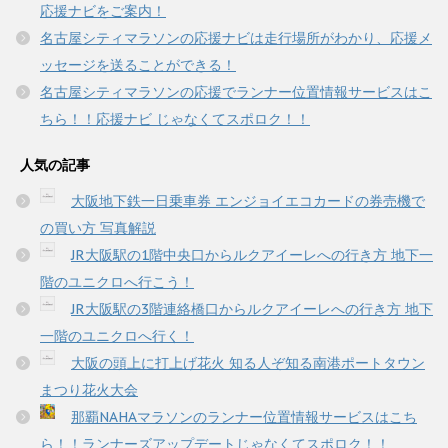
応援ナビをご案内！
名古屋シティマラソンの応援ナビは走行場所がわかり、応援メ
ッセージを送ることができる！
名古屋シティマラソンの応援でランナー位置情報サービスはこ
ちら！！応援ナビ じゃなくてスポロク！！
人気の記事
大阪地下鉄一日乗車券 エンジョイエコカードの券売機で
の買い方 写真解説
JR大阪駅の1階中央口からルクアイーレへの行き方 地下一
階のユニクロへ行こう！
JR大阪駅の3階連絡橋口からルクアイーレへの行き方 地下
一階のユニクロへ行く！
大阪の頭上に打上げ花火 知る人ぞ知る南港ポートタウン
まつり花火大会
那覇NAHAマラソンのランナー位置情報サービスはこち
ら！！ランナーズアップデートじゃなくてスポロク！！