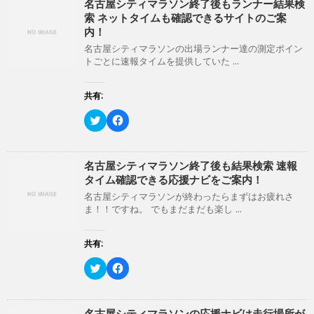
て
o
名古屋シティマラソン終了後もランナー結果検
T
o
索 ネットタイムも確認できるサイトのご案
w
k
i
で
内！
t
共
t
有
名古屋シティマラソンの出場ランナー達の測定ポイン
e
す
トごとに速報タイムを提供していた ...
r
る
で
に
共
は
有
ク
共有:
(
リ
新
ッ
ク
F
し
ク
リ
a
い
し
ッ
c
ウ
て
ク
e
ィ
く
し
b
ン
だ
て
o
名古屋シティマラソン終了後も結果検索 速報
ド
さ
T
o
ウ
い
タイム確認できる応援ナビをご案内！
w
k
で
(
i
で
開
新
名古屋シティマラソンが終わったらまずはお疲れさ
t
共
き
し
ま！！ですね。 でもまだまだも楽し ...
t
有
ま
い
e
す
す
ウ
r
る
)
ィ
で
に
ン
共有:
共
は
ド
有
ク
ウ
(
リ
ク
で
F
新
ッ
リ
開
a
し
ク
ッ
き
c
い
し
ク
ま
e
ウ
て
し
す
b
ィ
く
て
)
o
名古屋シティマラソンの応援ナビは走行場所が