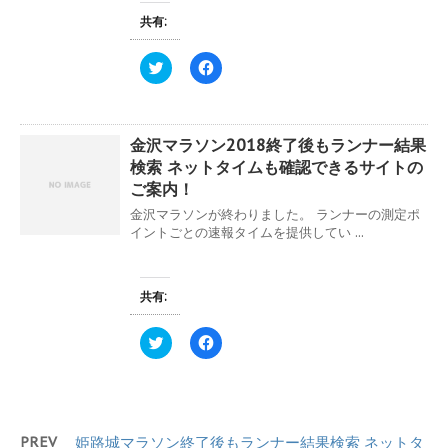
き
新
ッ
ま
共有:
し
ク
す
い
し
)
ウ
て
ィ
く
ク
F
ン
だ
リ
a
ド
さ
ッ
c
ウ
い
ク
e
で
(
し
b
開
新
て
o
き
し
金沢マラソン2018終了後もランナー結果
T
o
ま
い
w
k
検索 ネットタイムも確認できるサイトの
す
ウ
i
で
)
ィ
t
共
ご案内！
ン
t
有
ド
e
す
金沢マラソンが終わりました。 ランナーの測定ポ
ウ
r
る
イントごとの速報タイムを提供してい ...
で
で
に
開
共
は
き
有
ク
ま
(
リ
す
新
ッ
共有:
)
し
ク
い
し
ウ
て
ィ
く
ク
F
ン
だ
リ
a
ド
さ
ッ
c
ウ
い
ク
e
で
(
し
b
開
新
て
o
き
し
T
o
ま
い
w
k
PREV
姫路城マラソン終了後もランナー結果検索 ネットタ
す
ウ
i
で