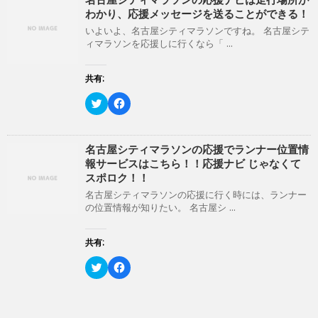
ン
だ
T
o
わかり、応援メッセージを送ることができる！
ド
さ
w
k
ウ
い
i
で
いよいよ、名古屋シティマラソンですね。 名古屋シテ
で
(
t
共
開
新
ィマラソンを応援しに行くなら「 ...
t
有
き
し
e
す
ま
い
r
る
す
ウ
で
に
共有:
)
ィ
共
は
ン
有
ク
ド
(
リ
ク
F
ウ
新
ッ
リ
a
で
し
ク
ッ
c
開
い
し
ク
e
き
ウ
て
し
b
ま
ィ
く
て
o
名古屋シティマラソンの応援でランナー位置情
す
ン
だ
T
o
)
報サービスはこちら！！応援ナビ じゃなくて
ド
さ
w
k
ウ
い
i
で
スポロク！！
で
(
t
共
開
新
t
有
名古屋シティマラソンの応援に行く時には、ランナー
き
し
e
す
の位置情報が知りたい。 名古屋シ ...
ま
い
r
る
す
ウ
で
に
)
ィ
共
は
ン
有
ク
共有:
ド
(
リ
ウ
新
ッ
ク
で
F
し
ク
リ
開
a
い
し
ッ
き
c
ウ
て
ク
ま
e
ィ
く
し
す
b
ン
だ
て
)
o
ド
さ