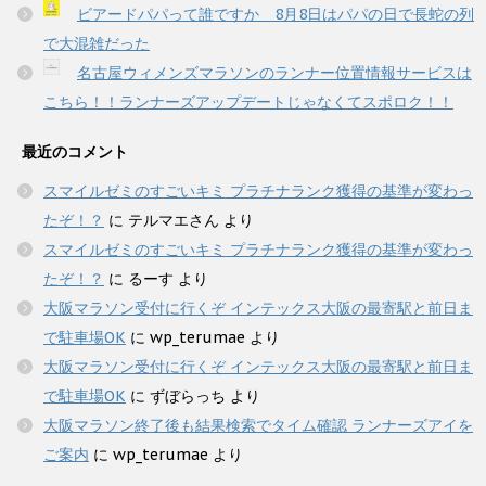
ビアードパパって誰ですか 8月8日はパパの日で長蛇の列
で大混雑だった
名古屋ウィメンズマラソンのランナー位置情報サービスは
こちら！！ランナーズアップデートじゃなくてスポロク！！
最近のコメント
スマイルゼミのすごいキミ プラチナランク獲得の基準が変わっ
たぞ！？
に
テルマエさん
より
スマイルゼミのすごいキミ プラチナランク獲得の基準が変わっ
たぞ！？
に
るーす
より
大阪マラソン受付に行くぞ インテックス大阪の最寄駅と前日ま
で駐車場OK
に
wp_terumae
より
大阪マラソン受付に行くぞ インテックス大阪の最寄駅と前日ま
で駐車場OK
に
ずぼらっち
より
大阪マラソン終了後も結果検索でタイム確認 ランナーズアイを
ご案内
に
wp_terumae
より