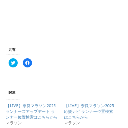
共有:
ク
F
リ
a
ッ
c
ク
e
し
b
て
o
T
o
w
k
i
で
関連
t
共
t
有
e
す
【LIVE】奈良マラソン2025
【LIVE】奈良マラソン2025
r
る
で
に
ランナーズアップデート ラ
応援ナビ ランナー位置検索
共
は
ンナー位置検索はこちらから
はこちらから
有
ク
(
リ
マラソン
マラソン
新
ッ