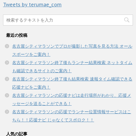
い
し
ま
Tweets by terumae_com
ウ
て
す
ィ
く
)
ン
だ
ド
さ
ウ
い
で
(
開
新
き
し
最近の投稿
ま
い
す
ウ
)
ィ
名古屋シティマラソンでプロが撮影した写真を見る方法 オール
ン
ド
スポーツをご案内！
ウ
で
名古屋シティマラソン終了後もランナー結果検索 ネットタイム
開
き
も確認できるサイトのご案内！
ま
す
名古屋シティマラソン終了後も結果検索 速報タイム確認できる
)
応援ナビをご案内！
名古屋シティマラソンの応援ナビは走行場所がわかり、応援メ
ッセージを送ることができる！
名古屋シティマラソンの応援でランナー位置情報サービスはこ
ちら！！応援ナビ じゃなくてスポロク！！
人気の記事