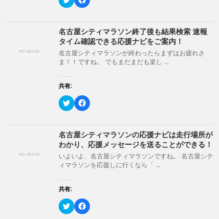
し
ク
リ
a
い
し
ッ
c
ウ
て
ク
e
ィ
く
し
b
ン
だ
て
o
名古屋シティマラソン終了後も結果検索 速報
ド
さ
T
o
ウ
い
タイム確認できる応援ナビをご案内！
w
k
で
(
i
で
開
新
名古屋シティマラソンが終わったらまずはお疲れさ
t
共
き
し
ま！！ですね。 でもまだまだも楽し ...
t
有
ま
い
e
す
す
ウ
r
る
)
ィ
で
に
ン
共有:
共
は
ド
有
ク
ウ
(
リ
ク
で
F
新
ッ
リ
開
a
し
ク
ッ
き
c
い
し
ク
ま
e
ウ
て
し
す
b
ィ
く
て
)
o
名古屋シティマラソンの応援ナビは走行場所が
ン
だ
T
o
わかり、応援メッセージを送ることができる！
ド
さ
w
k
ウ
い
i
で
いよいよ、名古屋シティマラソンですね。 名古屋シテ
で
(
t
共
開
新
ィマラソンを応援しに行くなら「 ...
t
有
き
し
e
す
ま
い
r
る
す
ウ
で
に
共有:
)
ィ
共
は
ン
有
ク
ド
(
リ
ク
F
ウ
新
ッ
リ
a
で
し
ク
ッ
c