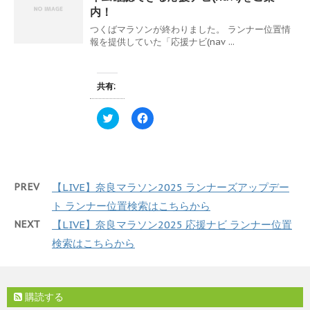
ま
い
t
共
内！
す
ウ
t
有
)
ィ
e
す
つくばマラソンが終わりました。 ランナー位置情
ン
r
る
ド
報を提供していた「応援ナビ(nav ...
で
に
ウ
共
は
で
有
ク
開
(
リ
き
新
ッ
ま
共有:
し
ク
す
い
し
)
ウ
て
ィ
く
ク
F
ン
だ
リ
a
ド
さ
ッ
c
ウ
い
ク
e
で
(
し
b
開
新
て
o
き
し
T
o
ま
い
w
k
PREV
【LIVE】奈良マラソン2025 ランナーズアップデー
す
ウ
i
で
)
ィ
t
共
ト ランナー位置検索はこちらから
ン
t
有
ド
e
す
ウ
NEXT
【LIVE】奈良マラソン2025 応援ナビ ランナー位置
r
る
で
で
に
開
検索はこちらから
共
は
き
有
ク
ま
(
リ
す
新
ッ
)
し
ク
い
し
購読する
ウ
て
ィ
く