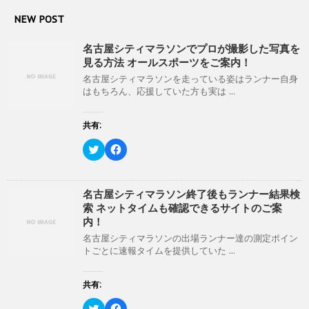
ン
だ
ド
さ
NEW POST
ウ
い
で
(
開
新
名古屋シティマラソンでプロが撮影した写真を
き
し
ま
い
見る方法 オールスポーツをご案内！
す
ウ
)
ィ
名古屋シティマラソンを走っている姿はランナー自身
ン
はもちろん、応援していた方も実は ...
ド
ウ
で
開
共有:
き
ま
ク
F
す
リ
a
)
ッ
c
ク
e
し
b
て
o
名古屋シティマラソン終了後もランナー結果検
T
o
索 ネットタイムも確認できるサイトのご案
w
k
i
で
内！
t
共
t
有
名古屋シティマラソンの出場ランナー達の測定ポイン
e
す
トごとに速報タイムを提供していた ...
r
る
で
に
共
は
有
ク
共有:
(
リ
新
ッ
ク
F