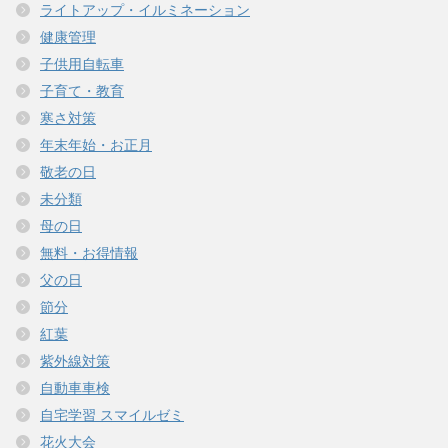
ライトアップ・イルミネーション
健康管理
子供用自転車
子育て・教育
寒さ対策
年末年始・お正月
敬老の日
未分類
母の日
無料・お得情報
父の日
節分
紅葉
紫外線対策
自動車車検
自宅学習 スマイルゼミ
花火大会