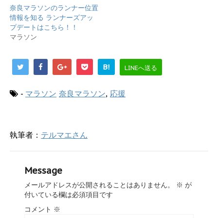
し
ク
奈良マラソンのランナー位置
い
し
ウ
て
情報を知る ランナーズアッ
ィ
く
プデートはこちら！！
ン
だ
ド
さ
マラソン
ウ
い
で
(
開
新
き
し
ま
い
B!
LINEへ送る
す
ウ
)
ィ
ン
ド
-
マラソン
奈良マラソン
,
応援
ウ
で
開
き
ま
す
執筆者：
テルマエさん
)
Message
メールアドレスが公開されることはありません。
※
が
付いている欄は必須項目です
コメント
※