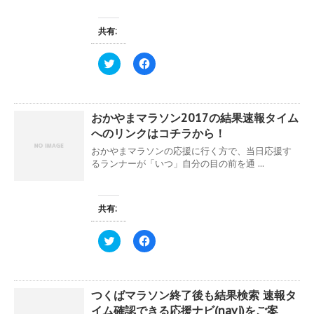
き
有
ク
ま
(
リ
す
新
ッ
共有:
)
し
ク
い
し
ウ
て
ィ
く
ク
F
ン
だ
リ
a
ド
さ
ッ
c
ウ
い
ク
e
で
(
し
b
開
新
て
o
き
し
おかやまマラソン2017の結果速報タイム
T
o
ま
い
w
k
へのリンクはコチラから！
す
ウ
i
で
)
ィ
t
共
おかやまマラソンの応援に行く方で、当日応援す
ン
t
有
ド
e
す
るランナーが「いつ」自分の目の前を通 ...
ウ
r
る
で
で
に
開
共
は
き
有
ク
ま
(
リ
共有:
す
新
ッ
)
し
ク
い
し
ク
F
ウ
て
リ
a
ィ
く
ッ
c
ン
だ
ク
e
ド
さ
し
b
ウ
い
て
o
で
(
つくばマラソン終了後も結果検索 速報タ
T
o
開
新
w
k
き
し
イム確認できる応援ナビ(navi)をご案
i
で