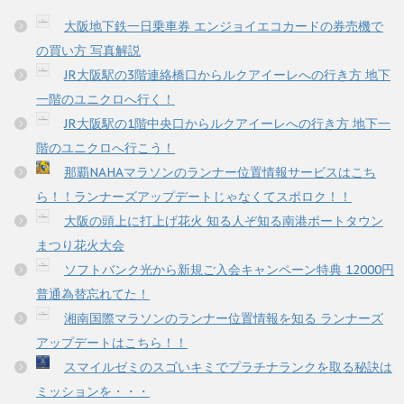
大阪地下鉄一日乗車券 エンジョイエコカードの券売機で
の買い方 写真解説
JR大阪駅の3階連絡橋口からルクアイーレへの行き方 地下
一階のユニクロへ行く！
JR大阪駅の1階中央口からルクアイーレへの行き方 地下一
階のユニクロへ行こう！
那覇NAHAマラソンのランナー位置情報サービスはこち
ら！！ランナーズアップデートじゃなくてスポロク！！
大阪の頭上に打上げ花火 知る人ぞ知る南港ポートタウン
まつり花火大会
ソフトバンク光から新規ご入会キャンペーン特典 12000円
普通為替忘れてた！
湘南国際マラソンのランナー位置情報を知る ランナーズ
アップデートはこちら！！
スマイルゼミのスゴいキミでプラチナランクを取る秘訣は
ミッションを・・・