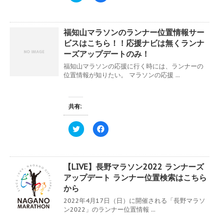
ッ
c
ク
e
し
b
て
o
福知山マラソンのランナー位置情報サー
T
o
w
k
ビスはこちら！！応援ナビは無くランナ
i
で
t
共
ーズアップデートのみ！
t
有
e
す
福知山マラソンの応援に行く時には、ランナーの
r
る
位置情報が知りたい。 マラソンの応援 ...
で
に
共
は
有
ク
(
リ
新
ッ
共有:
し
ク
い
し
ウ
て
ィ
く
ク
F
ン
だ
リ
a
ド
さ
ッ
c
ウ
い
ク
e
で
(
し
b
開
新
て
o
き
し
【LIVE】長野マラソン2022 ランナーズ
T
o
ま
い
w
k
アップデート ランナー位置検索はこちら
す
ウ
i
で
)
ィ
t
共
から
ン
t
有
ド
e
す
2022年4月17日（日）に開催される「長野マラソ
ウ
r
る
ン2022」のランナー位置情報 ...
で
で
に
開
共
は