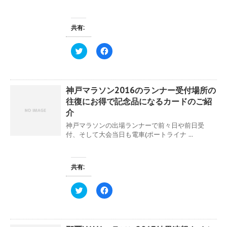
共有:
ク
F
リ
a
ッ
c
ク
e
し
b
て
o
神戸マラソン2016のランナー受付場所の
T
o
w
k
往復にお得で記念品になるカードのご紹
i
で
t
共
介
t
有
e
す
神戸マラソンの出場ランナーで前々日や前日受
r
る
付、そして大会当日も電車(ポートライナ ...
で
に
共
は
有
ク
(
リ
新
ッ
共有:
し
ク
い
し
ウ
て
ィ
く
ク
F
ン
だ
リ
a
ド
さ
ッ
c
ウ
い
ク
e
で
(
し
b
開
新
て
o