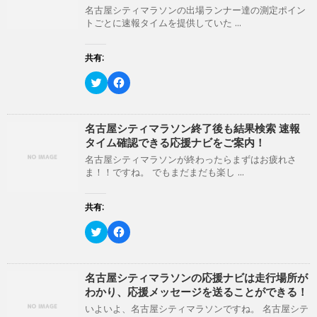
t
共
t
有
名古屋シティマラソンの出場ランナー達の測定ポイン
e
す
トごとに速報タイムを提供していた ...
r
る
で
に
共
は
有
ク
共有:
(
リ
新
ッ
ク
F
し
ク
リ
a
い
し
ッ
c
ウ
て
ク
e
ィ
く
し
b
ン
だ
て
o
名古屋シティマラソン終了後も結果検索 速報
ド
さ
T
o
ウ
い
タイム確認できる応援ナビをご案内！
w
k
で
(
i
で
開
新
名古屋シティマラソンが終わったらまずはお疲れさ
t
共
き
し
ま！！ですね。 でもまだまだも楽し ...
t
有
ま
い
e
す
す
ウ
r
る
)
ィ
で
に
ン
共有:
共
は
ド
有
ク
ウ
(
リ
ク
で
F
新
ッ
リ
開
a
し
ク
ッ
き
c
い
し
ク
ま
e
ウ
て
し
す
b
ィ
く
て
)
o
名古屋シティマラソンの応援ナビは走行場所が
ン
だ
T
o
わかり、応援メッセージを送ることができる！
ド
さ
w
k
ウ
い
i
で
いよいよ、名古屋シティマラソンですね。 名古屋シテ
で
(
t
共