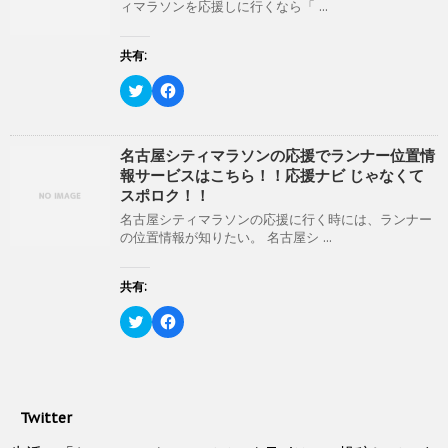
開
新
ィマラソンを応援しに行くなら「 ...
t
有
き
し
e
す
ま
い
r
る
す
ウ
で
に
共有:
)
ィ
共
は
ン
有
ク
ド
(
リ
ク
F
ウ
新
ッ
リ
a
で
し
ク
ッ
c
開
い
し
ク
e
き
ウ
て
し
b
ま
ィ
く
て
o
名古屋シティマラソンの応援でランナー位置情
す
ン
だ
T
o
)
報サービスはこちら！！応援ナビ じゃなくて
ド
さ
w
k
ウ
い
i
で
スポロク！！
で
(
t
共
開
新
t
有
名古屋シティマラソンの応援に行く時には、ランナー
き
し
e
す
の位置情報が知りたい。 名古屋シ ...
ま
い
r
る
す
ウ
で
に
)
ィ
共
は
ン
有
ク
共有:
ド
(
リ
ウ
新
ッ
ク
で
F
し
ク
リ
開
a
い
し
ッ
き
c
ウ
て
ク
ま
e
ィ
く
し
す
b
ン
だ
て
)
o
ド
さ
T
o
ウ
い
w
k
で
(
Twitter
i
で
開
新
t
共
き
し