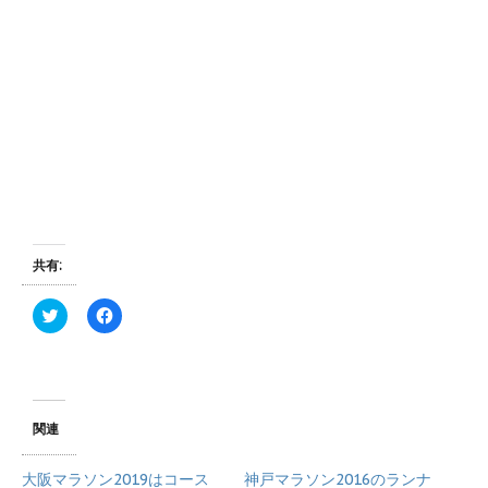
共有:
ク
F
リ
a
ッ
c
ク
e
し
b
て
o
T
o
w
k
i
で
関連
t
共
t
有
e
す
大阪マラソン2019はコース
神戸マラソン2016のランナ
r
る