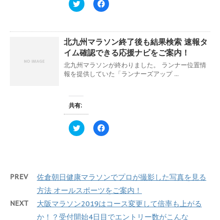
ィ
く
ク
F
ン
だ
リ
a
ド
さ
ッ
c
ウ
い
ク
e
で
(
し
b
開
新
て
o
き
し
北九州マラソン終了後も結果検索 速報タ
T
o
ま
い
w
k
イム確認できる応援ナビをご案内！
す
ウ
i
で
)
ィ
t
共
北九州マラソンが終わりました。 ランナー位置情
ン
t
有
ド
e
す
報を提供していた「ランナーズアップ ...
ウ
r
る
で
で
に
開
共
は
き
有
ク
ま
(
リ
共有:
す
新
ッ
)
し
ク
い
し
ク
F
ウ
て
リ
a
ィ
く
ッ
c
ン
だ
ク
e
ド
さ
し
b
ウ
い
て
o
で
(
T
o
開
新
w
k
き
し
PREV
佐倉朝日健康マラソンでプロが撮影した写真を見る
i
で
ま
い
t
共
す
ウ
方法 オールスポーツをご案内！
t
有
)
ィ
e
す
ン
NEXT
大阪マラソン2019はコース変更して倍率も上がる
r
る
ド
で
に
ウ
か！？受付開始4日目でエントリー数がこんな
共
は
で