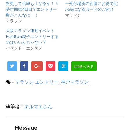
で
に
変更して倍率も上がるか！？
ー受付場所の往復にお得で記
共
は
受付開始4日目でエントリー
念品になるカードのご紹介
有
ク
(
リ
数がこんなに！！
マラソン
新
ッ
マラソン
し
ク
い
し
ウ
て
大阪マラソン連動イベント
ィ
く
FunRun親子エントリーする
ン
だ
ド
さ
のはいいんじゃない？
ウ
い
で
(
イベント・エンタメ
開
新
き
し
ま
い
す
ウ
B!
LINEへ送る
)
ィ
ン
ド
ウ
-
マラソン
エントリー
,
神戸マラソン
で
開
き
ま
す
)
執筆者：
テルマエさん
Message