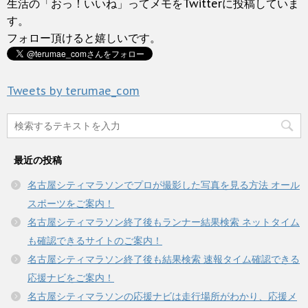
t
有
生活の「おっ！いいね」ってメモをTwitterに投稿していま
ま
い
e
す
す
ウ
r
る
す。
)
ィ
で
に
ン
フォロー頂けると嬉しいです。
共
は
ド
有
ク
ウ
(
リ
で
新
ッ
開
し
ク
き
い
し
ま
Tweets by terumae_com
ウ
て
す
ィ
く
)
ン
だ
ド
さ
ウ
い
で
(
開
新
き
し
最近の投稿
ま
い
す
ウ
)
ィ
名古屋シティマラソンでプロが撮影した写真を見る方法 オール
ン
ド
スポーツをご案内！
ウ
で
名古屋シティマラソン終了後もランナー結果検索 ネットタイム
開
き
も確認できるサイトのご案内！
ま
す
名古屋シティマラソン終了後も結果検索 速報タイム確認できる
)
応援ナビをご案内！
名古屋シティマラソンの応援ナビは走行場所がわかり、応援メ