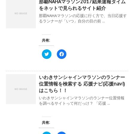
き
し
那覇NAHAマラソン2017結果速報タイム
T
o
ま
い
w
k
をネットで見られるサイト紹介
す
ウ
i
で
)
ィ
t
共
那覇NAHAマラソンの応援に行く方で、当日応援す
ン
t
有
ド
e
す
るランナーが「いつ」自分の目の前 ...
ウ
r
る
で
で
に
開
共
は
き
有
ク
ま
(
リ
共有:
す
新
ッ
)
し
ク
い
し
ク
F
ウ
て
リ
a
ィ
く
ッ
c
ン
だ
ク
e
ド
さ
し
b
ウ
い
て
o
で
(
いわきサンシャインマラソンのランナー
T
o
開
新
w
k
き
し
位置情報を検索する 応援ナビ(応援navi)
i
で
ま
い
t
共
はこちら！！
す
ウ
t
有
)
ィ
e
す
いわきサンシャインマラソンのランナー位置情報
ン
r
る
ド
を調べるサイトって何だっけ？ 「応援 ...
で
に
ウ
共
は
で
有
ク
開
(
リ
き
新
ッ
ま
共有:
し
ク
す
い
し
)
ウ
て