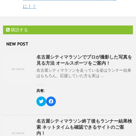
有
ク
開
(
リ
に！！
き
新
ッ
ま
し
ク
す
い
し
)
ウ
て
ィ
く
ン
だ
購読する
ド
さ
ウ
い
で
(
NEW POST
開
新
き
し
ま
い
名古屋シティマラソンでプロが撮影した写真を
す
ウ
)
ィ
見る方法 オールスポーツをご案内！
ン
ド
名古屋シティマラソンを走っている姿はランナー自身
ウ
はもちろん、応援していた方も実は ...
で
開
き
ま
共有:
す
)
ク
F
リ
a
ッ
c
ク
e
し
b
て
o
名古屋シティマラソン終了後もランナー結果検
T
o
索 ネットタイムも確認できるサイトのご案
w
k
i
で
内！