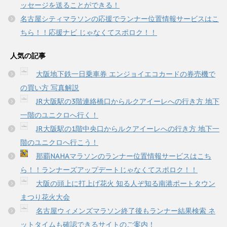
ッセージを送ることができる！
名古屋シティマラソンの応援でランナー位置情報サービスはこ
ちら！！応援ナビ じゃなくてスポロク！！
人気の記事
大阪地下鉄一日乗車券 エンジョイエコカードの券売機で
の買い方 写真解説
JR大阪駅の3階連絡橋口からルクアイーレへの行き方 地下
一階のユニクロへ行く！
JR大阪駅の1階中央口からルクアイーレへの行き方 地下一
階のユニクロへ行こう！
那覇NAHAマラソンのランナー位置情報サービスはこち
ら！！ランナーズアップデートじゃなくてスポロク！！
大阪の頭上に打上げ花火 知る人ぞ知る南港ポートタウン
まつり花火大会
名古屋ウィメンズマラソン終了後もランナー結果検索 ネ
ットタイムも確認できるサイトのご案内！