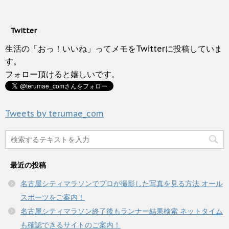
ク
ま
e
ィ
く
し
す
b
ン
だ
て
)
o
ド
さ
T
o
ウ
い
w
k
で
(
Twitter
i
で
開
新
t
共
き
し
t
有
生活の「おっ！いいね」ってメモをTwitterに投稿していま
ま
い
e
す
す
ウ
r
る
す。
)
ィ
で
に
ン
フォロー頂けると嬉しいです。
共
は
ド
有
ク
ウ
(
リ
で
新
ッ
開
し
ク
き
い
し
ま
Tweets by terumae_com
ウ
て
す
ィ
く
)
ン
だ
ド
さ
ウ
い
で
(
開
新
き
し
最近の投稿
ま
い
す
ウ
)
ィ
名古屋シティマラソンでプロが撮影した写真を見る方法 オール
ン
ド
スポーツをご案内！
ウ
で
名古屋シティマラソン終了後もランナー結果検索 ネットタイム
開
き
も確認できるサイトのご案内！
ま