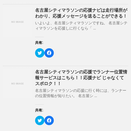
い
し
ク
ま
e
ウ
て
し
す
b
ィ
く
て
)
o
名古屋シティマラソンの応援ナビは走行場所が
ン
だ
T
o
わかり、応援メッセージを送ることができる！
ド
さ
w
k
ウ
い
i
で
いよいよ、名古屋シティマラソンですね。 名古屋シテ
で
(
t
共
開
新
ィマラソンを応援しに行くなら「 ...
t
有
き
し
e
す
ま
い
r
る
す
ウ
で
に
共有:
)
ィ
共
は
ン
有
ク
ド
(
リ
ク
F
ウ
新
ッ
リ
a
で
し
ク
ッ
c
開
い
し
ク
e
き
ウ
て
し
b
ま
ィ
く
て
o
名古屋シティマラソンの応援でランナー位置情
す
ン
だ
T
o
)
報サービスはこちら！！応援ナビ じゃなくて
ド
さ
w
k
ウ
い
i
で
スポロク！！
で
(
t
共
開
新
t
有
名古屋シティマラソンの応援に行く時には、ランナー
き
し
e
す
の位置情報が知りたい。 名古屋シ ...
ま
い
r
る
す
ウ
で
に
)
ィ
共
は
ン
有
ク
共有:
ド
(
リ
ウ
新
ッ
ク
で
F
し
ク
リ
開
a
い
し
ッ
き
c
ウ
て