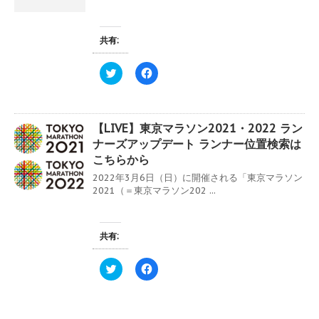
r
る
ド
で
に
ウ
共
は
で
有
ク
開
(
リ
共有:
き
新
ッ
ま
し
ク
す
い
し
ク
F
)
ウ
て
リ
a
ィ
く
ッ
c
ン
だ
ク
e
ド
さ
し
b
ウ
い
て
o
で
(
【LIVE】東京マラソン2021・2022 ラン
T
o
開
新
w
k
き
し
ナーズアップデート ランナー位置検索は
i
で
ま
い
t
共
こちらから
す
ウ
t
有
)
ィ
e
す
2022年3月6日（日）に開催される「東京マラソン
ン
r
る
ド
2021（＝東京マラソン202 ...
で
に
ウ
共
は
で
有
ク
開
(
リ
き
新
ッ
ま
共有:
し
ク
す
い
し
)
ウ
て
ィ
く
ク
F
ン
だ
リ
a
ド
さ
ッ
c
ウ
い
ク
e
で
(
し
b
開
新
て
o