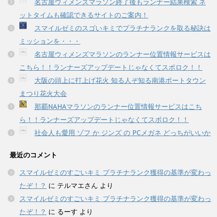
名古屋ウィメンズマラソン終了後もランナー結果検索 ネ
ットタイムも確認できるサイトのご案内！
スマイルゼミのスゴいキミでプラチナランクを取る秘訣は
ミッションを・・・
名古屋ウィメンズマラソンのランナー位置情報サービスは
こちら！！ランナーズアップデートじゃなくてスポロク！！
大阪の頭上に打上げ花火 知る人ぞ知る南港ポートタウン
まつり花火大会
那覇NAHAマラソンのランナー位置情報サービスはこち
ら！！ランナーズアップデートじゃなくてスポロク！！
社会人も愛用 ゾフ か ジンズ の PCメガネ どっちがいいか
最近のコメント
スマイルゼミのすごいキミ プラチナランク獲得の基準が変わっ
たぞ！？
に
テルマエさん
より
スマイルゼミのすごいキミ プラチナランク獲得の基準が変わっ
たぞ！？
に
るーす
より