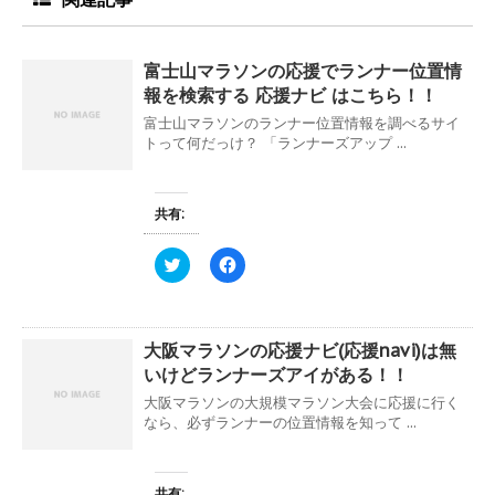
富士山マラソンの応援でランナー位置情
報を検索する 応援ナビ はこちら！！
富士山マラソンのランナー位置情報を調べるサイ
トって何だっけ？ 「ランナーズアップ ...
共有:
ク
F
リ
a
ッ
c
ク
e
し
b
て
o
大阪マラソンの応援ナビ(応援navi)は無
T
o
w
k
いけどランナーズアイがある！！
i
で
t
共
大阪マラソンの大規模マラソン大会に応援に行く
t
有
e
す
なら、必ずランナーの位置情報を知って ...
r
る
で
に
共
は
有
ク
(
リ
共有: