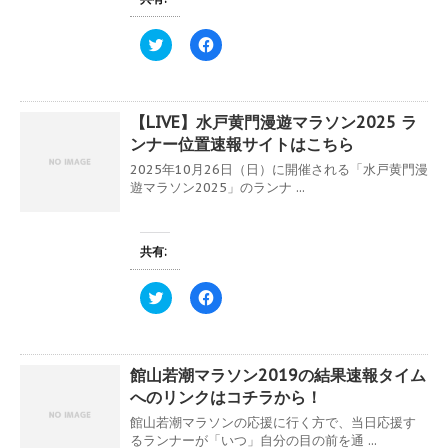
新
ッ
し
ク
い
し
ク
F
ウ
て
リ
a
ィ
く
ッ
c
ン
だ
ク
e
ド
さ
し
b
ウ
い
て
o
で
(
【LIVE】水戸黄門漫遊マラソン2025 ラ
T
o
開
新
w
k
き
し
ンナー位置速報サイトはこちら
i
で
ま
い
t
共
す
ウ
2025年10月26日（日）に開催される「水戸黄門漫
t
有
)
ィ
e
す
遊マラソン2025」のランナ ...
ン
r
る
ド
で
に
ウ
共
は
で
有
ク
開
(
リ
共有:
き
新
ッ
ま
し
ク
す
い
し
ク
F
)
ウ
て
リ
a
ィ
く
ッ
c
ン
だ
ク
e
ド
さ
し
b
ウ
い
て
o
で
(
館山若潮マラソン2019の結果速報タイム
T
o
開
新
w
k
き
し
へのリンクはコチラから！
i
で
ま
い
t
共
す
ウ
館山若潮マラソンの応援に行く方で、当日応援す
t
有
)
ィ
e
す
るランナーが「いつ」自分の目の前を通 ...
ン