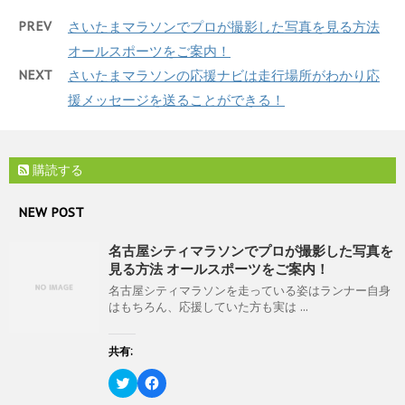
き
し
T
o
ま
い
w
k
PREV
さいたまマラソンでプロが撮影した写真を見る方法
す
ウ
i
で
)
ィ
t
共
オールスポーツをご案内！
ン
t
有
ド
e
す
ウ
NEXT
さいたまマラソンの応援ナビは走行場所がわかり応
r
る
で
で
に
開
援メッセージを送ることができる！
共
は
き
有
ク
ま
(
リ
す
新
ッ
)
し
ク
い
し
購読する
ウ
て
ィ
く
ン
だ
ド
さ
NEW POST
ウ
い
で
(
開
新
名古屋シティマラソンでプロが撮影した写真を
き
し
ま
い
見る方法 オールスポーツをご案内！
す
ウ
)
ィ
名古屋シティマラソンを走っている姿はランナー自身
ン
はもちろん、応援していた方も実は ...
ド
ウ
で
開
共有:
き
ま
ク
F
す
リ
a
)
ッ
c