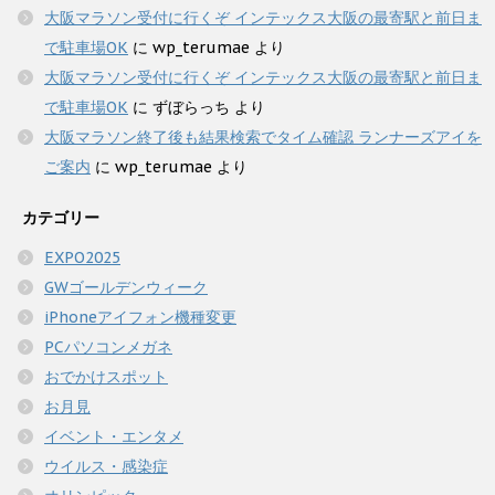
大阪マラソン受付に行くぞ インテックス大阪の最寄駅と前日ま
で駐車場OK
に
wp_terumae
より
大阪マラソン受付に行くぞ インテックス大阪の最寄駅と前日ま
で駐車場OK
に
ずぼらっち
より
大阪マラソン終了後も結果検索でタイム確認 ランナーズアイを
ご案内
に
wp_terumae
より
カテゴリー
EXPO2025
GWゴールデンウィーク
iPhoneアイフォン機種変更
PCパソコンメガネ
おでかけスポット
お月見
イベント・エンタメ
ウイルス・感染症