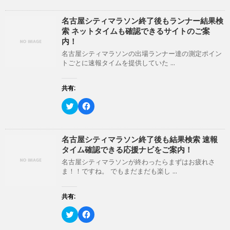
ク
e
し
b
て
o
名古屋シティマラソン終了後もランナー結果検
T
o
索 ネットタイムも確認できるサイトのご案
w
k
i
で
内！
t
共
t
有
名古屋シティマラソンの出場ランナー達の測定ポイン
e
す
トごとに速報タイムを提供していた ...
r
る
で
に
共
は
有
ク
共有:
(
リ
新
ッ
ク
F
し
ク
リ
a
い
し
ッ
c
ウ
て
ク
e
ィ
く
し
b
ン
だ
て
o
名古屋シティマラソン終了後も結果検索 速報
ド
さ
T
o
ウ
い
タイム確認できる応援ナビをご案内！
w
k
で
(
i
で
開
新
名古屋シティマラソンが終わったらまずはお疲れさ
t
共
き
し
ま！！ですね。 でもまだまだも楽し ...
t
有
ま
い
e
す
す
ウ
r
る
)
ィ
で
に
ン
共有:
共
は
ド
有
ク
ウ
(
リ
ク
で
F
新
ッ
リ
開
a
し
ク
ッ
き
c