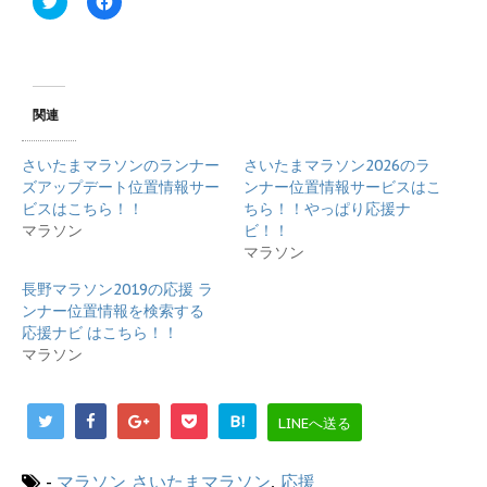
リ
a
ッ
c
ク
e
し
b
て
o
T
o
w
k
i
で
関連
t
共
t
有
e
す
さいたまマラソンのランナー
さいたまマラソン2026のラ
r
る
で
に
ズアップデート位置情報サー
ンナー位置情報サービスはこ
共
は
ビスはこちら！！
ちら！！やっぱり応援ナ
有
ク
(
リ
マラソン
ビ！！
新
ッ
マラソン
し
ク
い
し
ウ
て
長野マラソン2019の応援 ラ
ィ
く
ンナー位置情報を検索する
ン
だ
ド
さ
応援ナビ はこちら！！
ウ
い
で
(
マラソン
開
新
き
し
ま
い
す
ウ
B!
LINEへ送る
)
ィ
ン
ド
ウ
-
マラソン
さいたまマラソン
,
応援
で