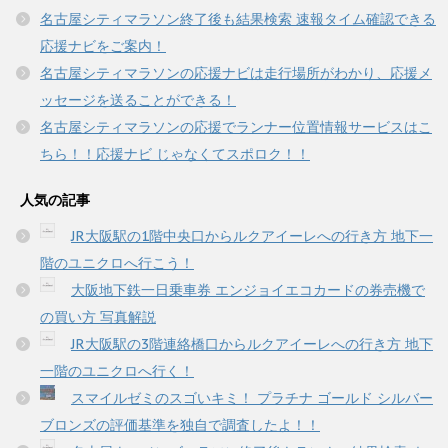
す
名古屋シティマラソン終了後も結果検索 速報タイム確認できる
)
応援ナビをご案内！
名古屋シティマラソンの応援ナビは走行場所がわかり、応援メ
ッセージを送ることができる！
名古屋シティマラソンの応援でランナー位置情報サービスはこ
ちら！！応援ナビ じゃなくてスポロク！！
人気の記事
JR大阪駅の1階中央口からルクアイーレへの行き方 地下一
階のユニクロへ行こう！
大阪地下鉄一日乗車券 エンジョイエコカードの券売機で
の買い方 写真解説
JR大阪駅の3階連絡橋口からルクアイーレへの行き方 地下
一階のユニクロへ行く！
スマイルゼミのスゴいキミ！ プラチナ ゴールド シルバー
ブロンズの評価基準を独自で調査したよ！！