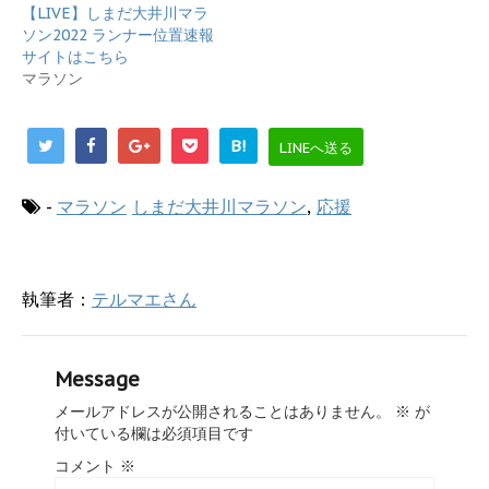
ウ
て
【LIVE】しまだ大井川マラ
ィ
く
ソン2022 ランナー位置速報
ン
だ
ド
さ
サイトはこちら
ウ
い
で
(
マラソン
開
新
き
し
ま
い
す
ウ
B!
LINEへ送る
)
ィ
ン
ド
ウ
-
マラソン
しまだ大井川マラソン
,
応援
で
開
き
ま
す
)
執筆者：
テルマエさん
Message
メールアドレスが公開されることはありません。
※
が
付いている欄は必須項目です
コメント
※