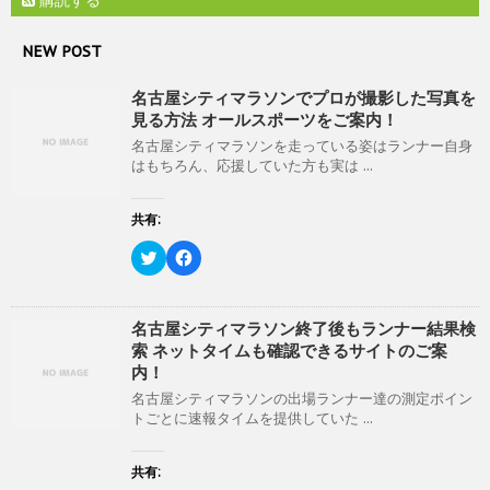
ィ
く
ン
だ
ド
さ
NEW POST
ウ
い
で
(
開
新
名古屋シティマラソンでプロが撮影した写真を
き
し
ま
い
見る方法 オールスポーツをご案内！
す
ウ
)
ィ
名古屋シティマラソンを走っている姿はランナー自身
ン
はもちろん、応援していた方も実は ...
ド
ウ
で
開
共有:
き
ま
ク
F
す
リ
a
)
ッ
c
ク
e
し
b
て
o
名古屋シティマラソン終了後もランナー結果検
T
o
索 ネットタイムも確認できるサイトのご案
w
k
i
で
内！
t
共
t
有
名古屋シティマラソンの出場ランナー達の測定ポイン
e
す
トごとに速報タイムを提供していた ...
r
る
で
に
共
は
有
ク
共有:
(
リ