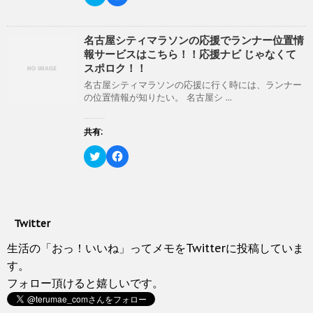
新
ッ
リ
a
で
し
ク
ッ
c
開
い
し
ク
e
き
ウ
て
し
b
ま
ィ
く
て
o
名古屋シティマラソンの応援でランナー位置情
す
ン
だ
T
o
)
報サービスはこちら！！応援ナビ じゃなくて
ド
さ
w
k
ウ
い
i
で
スポロク！！
で
(
t
共
開
新
t
有
名古屋シティマラソンの応援に行く時には、ランナー
き
し
e
す
の位置情報が知りたい。 名古屋シ ...
ま
い
r
る
す
ウ
で
に
)
ィ
共
は
ン
有
ク
共有:
ド
(
リ
ウ
新
ッ
ク
で
F
し
ク
リ
開
a
い
し
ッ
き
c
ウ
て
ク
ま
e
ィ
く
し
す
b
ン
だ
て
)
o
ド
さ
T
o
ウ
い
w
k
で
(
Twitter
i
で
開
新
t
共
き
し
t
有
生活の「おっ！いいね」ってメモをTwitterに投稿していま
ま
い
e
す
す
ウ
r
る
す。
)
ィ
で
に
ン
フォロー頂けると嬉しいです。
共
は
ド
有
ク
ウ
(
リ
で
新
ッ
開