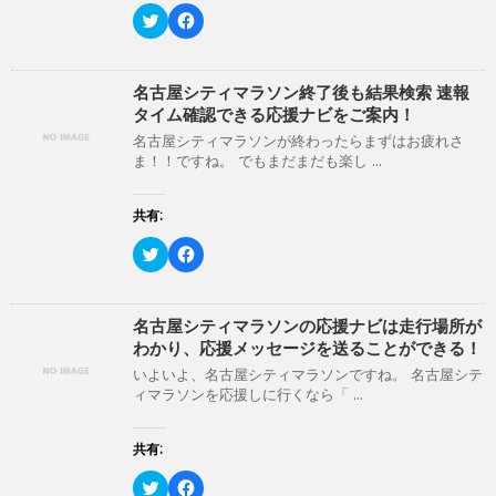
新
ッ
ク
F
し
ク
リ
a
い
し
ッ
c
ウ
て
ク
e
ィ
く
し
b
ン
だ
て
o
名古屋シティマラソン終了後も結果検索 速報
ド
さ
T
o
ウ
い
タイム確認できる応援ナビをご案内！
w
k
で
(
i
で
開
新
名古屋シティマラソンが終わったらまずはお疲れさ
t
共
き
し
ま！！ですね。 でもまだまだも楽し ...
t
有
ま
い
e
す
す
ウ
r
る
)
ィ
で
に
ン
共有:
共
は
ド
有
ク
ウ
(
リ
ク
で
F
新
ッ
リ
開
a
し
ク
ッ
き
c
い
し
ク
ま
e
ウ
て
し
す
b
ィ
く
て
)
o
名古屋シティマラソンの応援ナビは走行場所が
ン
だ
T
o
わかり、応援メッセージを送ることができる！
ド
さ
w
k
ウ
い
i
で
いよいよ、名古屋シティマラソンですね。 名古屋シテ
で
(
t
共
開
新
ィマラソンを応援しに行くなら「 ...
t
有
き
し
e
す
ま
い
r
る
す
ウ
で
に
共有:
)
ィ
共
は
ン
有
ク
ド
(
リ
ク
F
ウ