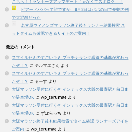
こちら！！ランナーズアップデートじゃなくてスポロク！！
ビアードパパって誰ですか 8月8日はパパの日で長蛇の列
で大混雑だった
名古屋ウィメンズマラソン終了後もランナー結果検索 ネ
ットタイムも確認できるサイトのご案内！
最近のコメント
スマイルゼミのすごいキミ プラチナランク獲得の基準が変わっ
たぞ！？
に
テルマエさん
より
スマイルゼミのすごいキミ プラチナランク獲得の基準が変わっ
たぞ！？
に
るーす
より
大阪マラソン受付に行くぞ インテックス大阪の最寄駅と前日ま
で駐車場OK
に
wp_terumae
より
大阪マラソン受付に行くぞ インテックス大阪の最寄駅と前日ま
で駐車場OK
に
ずぼらっち
より
大阪マラソン終了後も結果検索でタイム確認 ランナーズアイを
ご案内
に
wp_terumae
より