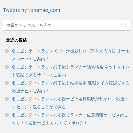
し
ク
き
い
し
ま
Tweets by terumae_com
ウ
て
す
ィ
く
)
ン
だ
ド
さ
ウ
い
で
(
開
新
き
し
最近の投稿
ま
い
す
ウ
)
ィ
名古屋シティマラソンでプロが撮影した写真を見る方法 オール
ン
ド
スポーツをご案内！
ウ
で
名古屋シティマラソン終了後もランナー結果検索 ネットタイム
開
き
も確認できるサイトのご案内！
ま
す
名古屋シティマラソン終了後も結果検索 速報タイム確認できる
)
応援ナビをご案内！
名古屋シティマラソンの応援ナビは走行場所がわかり、応援メ
ッセージを送ることができる！
名古屋シティマラソンの応援でランナー位置情報サービスはこ
ちら！！応援ナビ じゃなくてスポロク！！