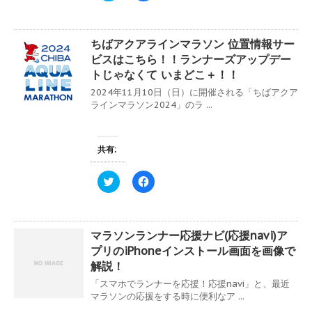
ッ
c
ク
e
し
b
て
o
ちばアクアラインマラソン 位置情報サー
T
o
w
k
ビスはこちら！！ランナーズアップデー
i
で
t
共
トじゃなくて いまどこ＋！！
t
有
e
す
2024年11月10日（日）に開催される「ちばアクア
r
る
ラインマラソン2024」のラ ...
で
に
共
は
有
ク
(
リ
新
ッ
共有:
し
ク
い
し
ウ
て
ィ
く
ク
F
ン
だ
リ
a
ド
さ
ッ
c
ウ
い
ク
e
で
(
し
b
開
新
て
o
き
し
マラソンランナー応援ナビ(応援navi)ア
T
o
ま
い
w
k
プリのiPhoneインストール画面を画像で
す
ウ
i
で
)
ィ
t
共
解説！
ン
t
有
ド
e
す
「スマホでランナーを応援！応援navi」と、最近
ウ
r
る
マラソンの応援をする時に便利なア ...
で
で
に
開
共
は