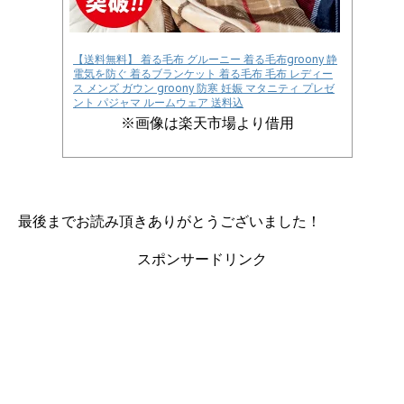
【送料無料】 着る毛布 グルーニー 着る毛布groony 静
電気を防ぐ 着るブランケット 着る毛布 毛布 レディー
ス メンズ ガウン groony 防寒 妊娠 マタニティ プレゼ
ント パジャマ ルームウェア 送料込
※画像は楽天市場より借用
最後までお読み頂きありがとうございました！
スポンサードリンク