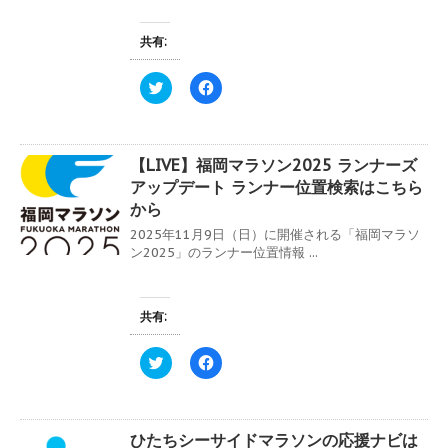
き
有
ク
ま
(
リ
す
新
ッ
共有:
)
し
ク
い
し
ウ
て
ィ
く
ク
F
ン
だ
リ
a
ド
さ
ッ
c
ウ
い
ク
e
で
(
し
b
開
新
て
o
き
し
【LIVE】福岡マラソン2025 ランナーズ
T
o
ま
い
w
k
アップデート ランナー位置検索はこちら
す
ウ
i
で
)
ィ
t
共
から
ン
t
有
ド
e
す
2025年11月9日（日）に開催される「福岡マラソ
ウ
r
る
ン2025」のランナー位置情報 ...
で
で
に
開
共
は
き
有
ク
ま
(
リ
す
新
ッ
共有:
)
し
ク
い
し
ウ
て
ィ
く
ク
F
ン
だ
リ
a
ド
さ
ッ
c
ウ
い
ク
e
で
(
し
b
開
新
て
o
き
し
ひたちシーサイドマラソンの応援ナビは
T
o