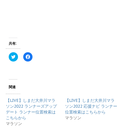
共有:
ク
F
リ
a
ッ
c
ク
e
し
b
て
o
T
o
w
k
i
で
関連
t
共
t
有
e
す
【LIVE】しまだ大井川マラ
【LIVE】しまだ大井川マラ
r
る
で
に
ソン2022 ランナーズアップ
ソン2022 応援ナビ ランナー
共
は
デート ランナー位置検索は
位置検索はこちらから
有
ク
(
リ
こちらから
マラソン
新
ッ
マラソン
し
ク
い
し