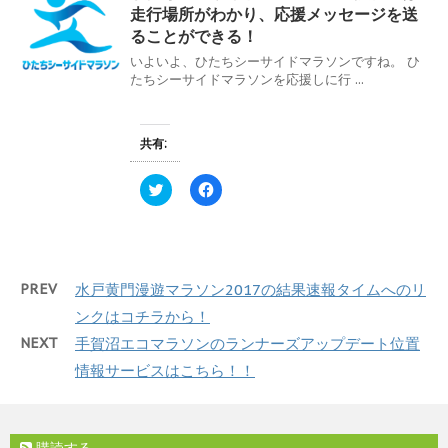
ま
い
w
k
走行場所がわかり、応援メッセージを送
す
ウ
i
で
)
ィ
t
共
ることができる！
ン
t
有
ド
e
す
いよいよ、ひたちシーサイドマラソンですね。 ひ
ウ
r
る
たちシーサイドマラソンを応援しに行 ...
で
で
に
開
共
は
き
有
ク
ま
(
リ
す
新
ッ
共有:
)
し
ク
い
し
ウ
て
ィ
く
ク
F
ン
だ
リ
a
ド
さ
ッ
c
ウ
い
ク
e
で
(
し
b
開
新
て
o
き
し
T
o
ま
い
w
k
PREV
水戸黄門漫遊マラソン2017の結果速報タイムへのリ
す
ウ
i
で
)
ィ
t
共
ンクはコチラから！
ン
t
有
ド
e
す
ウ
NEXT
手賀沼エコマラソンのランナーズアップデート位置
r
る
で
で
に
開
情報サービスはこちら！！
共
は
き
有
ク
ま
(
リ
す
新
ッ
)
し
ク
い
し
購読する
ウ
て