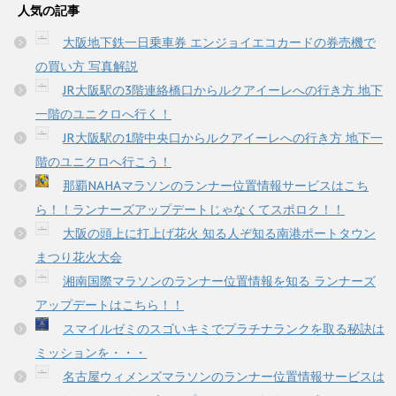
人気の記事
大阪地下鉄一日乗車券 エンジョイエコカードの券売機で
の買い方 写真解説
JR大阪駅の3階連絡橋口からルクアイーレへの行き方 地下
一階のユニクロへ行く！
JR大阪駅の1階中央口からルクアイーレへの行き方 地下一
階のユニクロへ行こう！
那覇NAHAマラソンのランナー位置情報サービスはこち
ら！！ランナーズアップデートじゃなくてスポロク！！
大阪の頭上に打上げ花火 知る人ぞ知る南港ポートタウン
まつり花火大会
湘南国際マラソンのランナー位置情報を知る ランナーズ
アップデートはこちら！！
スマイルゼミのスゴいキミでプラチナランクを取る秘訣は
ミッションを・・・
名古屋ウィメンズマラソンのランナー位置情報サービスは