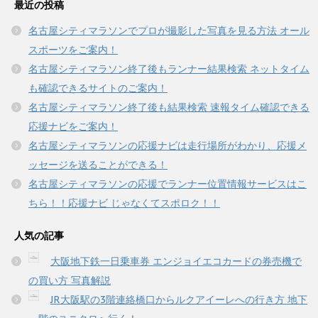
最近の投稿
ま
い
す
ウ
)
ィ
名古屋シティマラソンでプロが撮影した写真を見る方法 オール
ン
ド
スポーツをご案内！
ウ
で
名古屋シティマラソン終了後もランナー結果検索 ネットタイム
開
き
も確認できるサイトのご案内！
ま
す
名古屋シティマラソン終了後も結果検索 速報タイム確認できる
)
応援ナビをご案内！
名古屋シティマラソンの応援ナビは走行場所がわかり、応援メ
ッセージを送ることができる！
名古屋シティマラソンの応援でランナー位置情報サービスはこ
ちら！！応援ナビ じゃなくてスポロク！！
人気の記事
大阪地下鉄一日乗車券 エンジョイエコカードの券売機で
の買い方 写真解説
JR大阪駅の3階連絡橋口からルクアイーレへの行き方 地下