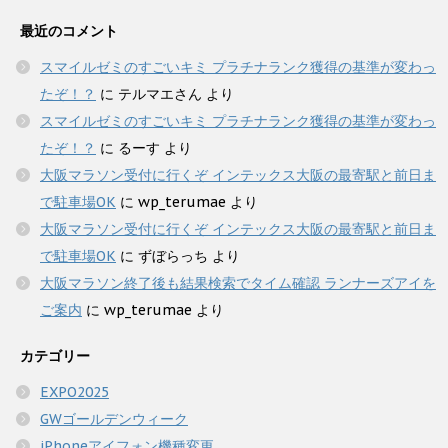
最近のコメント
スマイルゼミのすごいキミ プラチナランク獲得の基準が変わっ
たぞ！？
に
テルマエさん
より
スマイルゼミのすごいキミ プラチナランク獲得の基準が変わっ
たぞ！？
に
るーす
より
大阪マラソン受付に行くぞ インテックス大阪の最寄駅と前日ま
で駐車場OK
に
wp_terumae
より
大阪マラソン受付に行くぞ インテックス大阪の最寄駅と前日ま
で駐車場OK
に
ずぼらっち
より
大阪マラソン終了後も結果検索でタイム確認 ランナーズアイを
ご案内
に
wp_terumae
より
カテゴリー
EXPO2025
GWゴールデンウィーク
iPhoneアイフォン機種変更