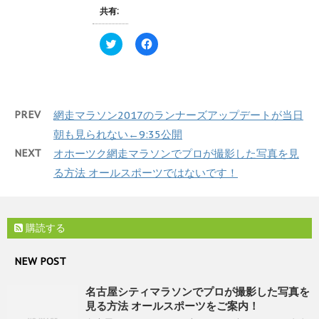
有
ク
ま
(
リ
共有:
す
新
ッ
)
し
ク
い
し
ク
F
ウ
て
リ
a
ィ
く
ッ
c
ン
だ
ク
e
ド
さ
し
b
ウ
い
て
o
で
(
T
o
開
新
w
k
き
し
PREV
網走マラソン2017のランナーズアップデートが当日
i
で
ま
い
t
共
す
ウ
朝も見られない←9:35公開
t
有
)
ィ
e
す
ン
NEXT
オホーツク網走マラソンでプロが撮影した写真を見
r
る
ド
で
に
ウ
る方法 オールスポーツではないです！
共
は
で
有
ク
開
(
リ
き
新
ッ
ま
し
ク
す
い
し
)
購読する
ウ
て
ィ
く
ン
だ
ド
さ
NEW POST
ウ
い
で
(
開
新
名古屋シティマラソンでプロが撮影した写真を
き
し
ま
い
見る方法 オールスポーツをご案内！
す
ウ