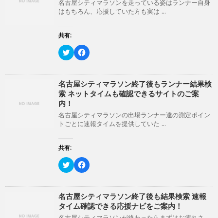
)
ィ
名古屋シティマラソンを走っている姿はランナー自身
ン
はもちろん、応援していた方も実は ...
ド
ウ
で
開
共有:
き
ま
ク
F
す
リ
a
)
ッ
c
ク
e
し
b
て
o
名古屋シティマラソン終了後もランナー結果検
T
o
索 ネットタイムも確認できるサイトのご案
w
k
i
で
内！
t
共
t
有
名古屋シティマラソンの出場ランナー達の測定ポイン
e
す
トごとに速報タイムを提供していた ...
r
る
で
に
共
は
有
ク
共有:
(
リ
新
ッ
ク
F
し
ク
リ
a
い
し
ッ
c
ウ
て
ク
e
ィ
く
し
b
ン
だ
て
o
名古屋シティマラソン終了後も結果検索 速報
ド
さ
T
o
ウ
い
タイム確認できる応援ナビをご案内！
w
k
で
(
i
で
開
新
名古屋シティマラソンが終わったらまずはお疲れさ