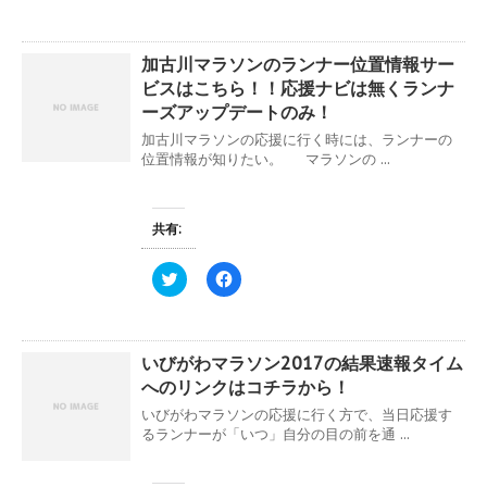
ド
さ
ッ
c
ウ
い
ク
e
で
(
し
b
開
新
て
o
き
し
加古川マラソンのランナー位置情報サー
T
o
ま
い
w
k
ビスはこちら！！応援ナビは無くランナ
す
ウ
i
で
)
ィ
t
共
ーズアップデートのみ！
ン
t
有
ド
e
す
加古川マラソンの応援に行く時には、ランナーの
ウ
r
る
位置情報が知りたい。 マラソンの ...
で
で
に
開
共
は
き
有
ク
ま
(
リ
す
新
ッ
共有:
)
し
ク
い
し
ウ
て
ィ
く
ク
F
ン
だ
リ
a
ド
さ
ッ
c
ウ
い
ク
e
で
(
し
b
開
新
て
o
き
し
いびがわマラソン2017の結果速報タイム
T
o
ま
い
w
k
へのリンクはコチラから！
す
ウ
i
で
)
ィ
t
共
いびがわマラソンの応援に行く方で、当日応援す
ン
t
有
ド
e
す
るランナーが「いつ」自分の目の前を通 ...
ウ
r
る
で
で
に
開
共
は
き