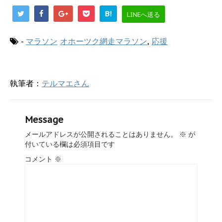
き
し
ま
い
B!
LINEへ送る
す
ウ
)
ィ
ン
ド
-
マラソン
オホーツク網走マラソン
,
応援
ウ
で
開
き
ま
す
執筆者：
テルマエさん
)
Message
メールアドレスが公開されることはありません。
※
が
付いている欄は必須項目です
コメント
※