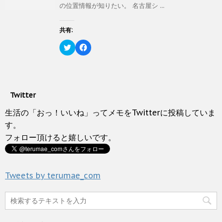
き
し
e
す
の位置情報が知りたい。 名古屋シ ...
ま
い
r
る
す
ウ
で
に
)
ィ
共
は
ン
有
ク
共有:
ド
(
リ
ウ
新
ッ
ク
で
F
し
ク
リ
開
a
い
し
ッ
き
c
ウ
て
ク
ま
e
ィ
く
し
す
b
ン
だ
て
)
o
ド
さ
T
o
ウ
い
w
k
で
(
Twitter
i
で
開
新
t
共
き
し
t
有
生活の「おっ！いいね」ってメモをTwitterに投稿していま
ま
い
e
す
す
ウ
r
る
す。
)
ィ
で
に
ン
フォロー頂けると嬉しいです。
共
は
ド
有
ク
ウ
(
リ
で
新
ッ
開
し
ク
き
い
し
ま
Tweets by terumae_com
ウ
て
す
ィ
く
)
ン
だ
ド
さ
ウ
い
で
(
開
新
き
し