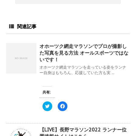
関連記事
オホーツク網走マラソンでプロが撮影し
た写真を見る方法 オールスポーツではな
いです！
オホーツク網走マラソンを走っている姿をランナ
ー自身はもちろん、応援していた方も実 ...
共有:
ク
F
リ
a
ッ
c
ク
e
し
b
て
o
【LIVE】長野マラソン2022 ランナー位
T
o
w
k