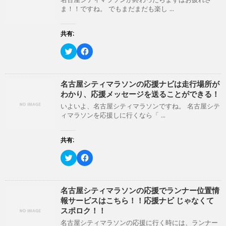
t
共
き
し
ま！！ですね。 でもまだまだも楽し ...
t
有
ま
い
e
す
す
ウ
r
る
)
ィ
で
に
ン
共有:
共
は
ド
有
ク
ウ
(
リ
ク
で
F
新
ッ
リ
開
a
し
ク
ッ
き
c
い
し
ク
ま
e
ウ
て
し
す
b
ィ
く
て
)
o
名古屋シティマラソンの応援ナビは走行場所が
ン
だ
T
o
わかり、応援メッセージを送ることができる！
ド
さ
w
k
ウ
い
i
で
いよいよ、名古屋シティマラソンですね。 名古屋シテ
で
(
t
共
開
新
ィマラソンを応援しに行くなら「 ...
t
有
き
し
e
す
ま
い
r
る
す
ウ
で
に
共有:
)
ィ
共
は
ン
有
ク
ド
(
リ
ク
F
ウ
新
ッ
リ
a
で
し
ク
ッ
c
開
い
し
ク
e
き
ウ
て
し
b
ま
ィ
く
て
o
名古屋シティマラソンの応援でランナー位置情
す
ン
だ
T
o
)
報サービスはこちら！！応援ナビ じゃなくて
ド
さ
w
k
ウ
い
i
で
スポロク！！
で
(
t
共
開
新
t
有
名古屋シティマラソンの応援に行く時には、ランナー