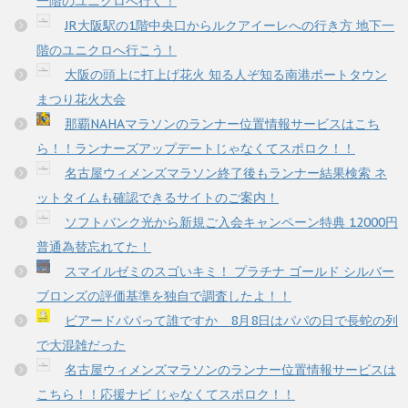
一階のユニクロへ行く！
JR大阪駅の1階中央口からルクアイーレへの行き方 地下一
階のユニクロへ行こう！
大阪の頭上に打上げ花火 知る人ぞ知る南港ポートタウン
まつり花火大会
那覇NAHAマラソンのランナー位置情報サービスはこち
ら！！ランナーズアップデートじゃなくてスポロク！！
名古屋ウィメンズマラソン終了後もランナー結果検索 ネ
ットタイムも確認できるサイトのご案内！
ソフトバンク光から新規ご入会キャンペーン特典 12000円
普通為替忘れてた！
スマイルゼミのスゴいキミ！ プラチナ ゴールド シルバー
ブロンズの評価基準を独自で調査したよ！！
ビアードパパって誰ですか 8月8日はパパの日で長蛇の列
で大混雑だった
名古屋ウィメンズマラソンのランナー位置情報サービスは
こちら！！応援ナビ じゃなくてスポロク！！