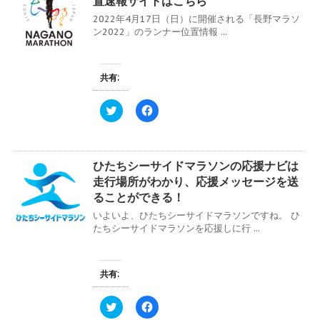
置速報サイトはこちら
i
で
t
共
2022年4月17日（日）に開催される「長野マラソ
t
有
e
す
ン2022」のランナー位置情報 ...
r
る
で
に
共
は
有
ク
(
リ
共有:
新
ッ
し
ク
い
し
ク
F
ウ
て
リ
a
ィ
く
ッ
c
ン
だ
ク
e
ド
さ
し
b
ウ
い
て
o
で
(
ひたちシーサイドマラソンの応援ナビは
T
o
開
新
w
k
き
し
走行場所がわかり、応援メッセージを送
i
で
ま
い
t
共
ることができる！
す
ウ
t
有
)
ィ
e
す
いよいよ、ひたちシーサイドマラソンですね。 ひ
ン
r
る
ド
たちシーサイドマラソンを応援しに行 ...
で
に
ウ
共
は
で
有
ク
開
(
リ
き
新
ッ
ま
共有:
し
ク
す
い
し
)
ウ
て
ィ
く
ク
F
ン
だ
リ
a