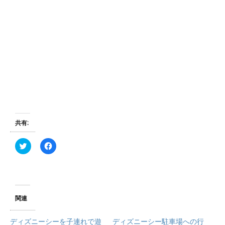
共有:
ク
F
リ
a
ッ
c
ク
e
し
b
て
o
T
o
w
k
i
で
関連
t
共
t
有
e
す
ディズニーシーを子連れで遊
ディズニーシー駐車場への行
r
る