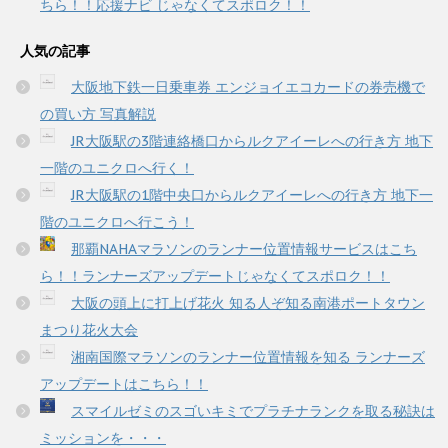
ちら！！応援ナビ じゃなくてスポロク！！
人気の記事
大阪地下鉄一日乗車券 エンジョイエコカードの券売機で
の買い方 写真解説
JR大阪駅の3階連絡橋口からルクアイーレへの行き方 地下
一階のユニクロへ行く！
JR大阪駅の1階中央口からルクアイーレへの行き方 地下一
階のユニクロへ行こう！
那覇NAHAマラソンのランナー位置情報サービスはこち
ら！！ランナーズアップデートじゃなくてスポロク！！
大阪の頭上に打上げ花火 知る人ぞ知る南港ポートタウン
まつり花火大会
湘南国際マラソンのランナー位置情報を知る ランナーズ
アップデートはこちら！！
スマイルゼミのスゴいキミでプラチナランクを取る秘訣は
ミッションを・・・