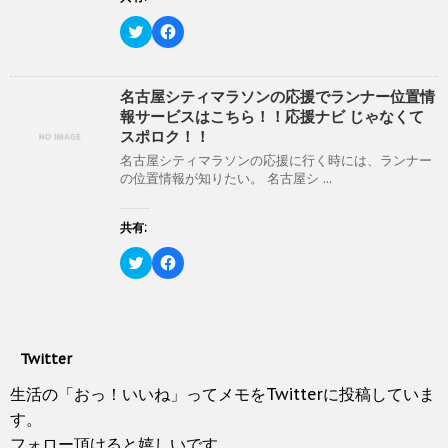
共
は
ン
有
ク
ド
(
リ
ク
F
ウ
新
ッ
リ
a
で
し
ク
ッ
c
開
い
し
ク
e
き
ウ
て
し
b
ま
ィ
く
て
o
名古屋シティマラソンの応援でランナー位置情
す
ン
だ
T
o
)
報サービスはこちら！！応援ナビ じゃなくて
ド
さ
w
k
ウ
い
i
で
スポロク！！
で
(
t
共
開
新
t
有
名古屋シティマラソンの応援に行く時には、ランナー
き
し
e
す
の位置情報が知りたい。 名古屋シ ...
ま
い
r
る
す
ウ
で
に
)
ィ
共
は
ン
有
ク
共有:
ド
(
リ
ウ
新
ッ
ク
で
F
し
ク
リ
開
a
い
し
ッ
き
c
ウ
て
ク
ま
e
ィ
く
し
す
b
ン
だ
て
)
o
ド
さ
T
o
ウ
い
w
k
で
(
Twitter
i
で
開
新
t
共
き
し
t
有
生活の「おっ！いいね」ってメモをTwitterに投稿していま
ま
い
e
す
す
ウ
r
る
す。
)
ィ
で
に
ン
フォロー頂けると嬉しいです。
共
は
ド