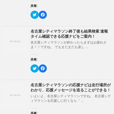
共
は
有
ク
共有:
(
リ
新
ッ
ク
F
し
ク
リ
a
い
し
ッ
c
ウ
て
ク
e
ィ
く
し
b
ン
だ
て
o
名古屋シティマラソン終了後も結果検索 速報
ド
さ
T
o
ウ
い
タイム確認できる応援ナビをご案内！
w
k
で
(
i
で
開
新
名古屋シティマラソンが終わったらまずはお疲れさ
t
共
き
し
ま！！ですね。 でもまだまだも楽し ...
t
有
ま
い
e
す
す
ウ
r
る
)
ィ
で
に
ン
共有:
共
は
ド
有
ク
ウ
(
リ
ク
で
F
新
ッ
リ
開
a
し
ク
ッ
き
c
い
し
ク
ま
e
ウ
て
し
す
b
ィ
く
て
)
o
名古屋シティマラソンの応援ナビは走行場所が
ン
だ
T
o
わかり、応援メッセージを送ることができる！
ド
さ
w
k
ウ
い
i
で
いよいよ、名古屋シティマラソンですね。 名古屋シテ
で
(
t
共
開
新
ィマラソンを応援しに行くなら「 ...
t
有
き
し
e
す
ま
い
r
る
す
ウ
で
に
共有:
)
ィ