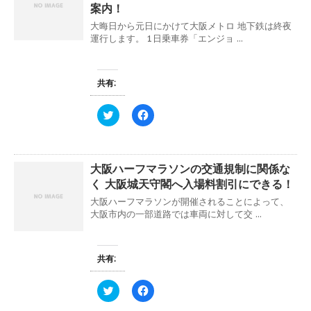
t
共
案内！
す
ウ
t
有
)
ィ
e
す
大晦日から元日にかけて大阪メトロ 地下鉄は終夜
ン
r
る
ド
運行します。 1日乗車券「エンジョ ...
で
に
ウ
共
は
で
有
ク
開
(
リ
き
新
ッ
ま
共有:
し
ク
す
い
し
)
ウ
て
ィ
く
ク
F
ン
だ
リ
a
ド
さ
ッ
c
ウ
い
ク
e
で
(
し
b
開
新
て
o
き
し
大阪ハーフマラソンの交通規制に関係な
T
o
ま
い
w
k
く 大阪城天守閣へ入場料割引にできる！
す
ウ
i
で
)
ィ
t
共
大阪ハーフマラソンが開催されることによって、
ン
t
有
ド
e
す
大阪市内の一部道路では車両に対して交 ...
ウ
r
る
で
で
に
開
共
は
き
有
ク
ま
(
リ
共有:
す
新
ッ
)
し
ク
い
し
ク
F
ウ
て
リ
a
ィ
く
ッ
c