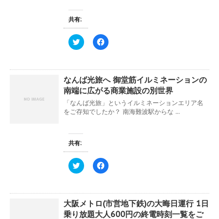
共有:
ク
F
リ
a
ッ
c
ク
e
し
b
て
o
なんば光旅へ 御堂筋イルミネーションの
T
o
w
k
南端に広がる商業施設の別世界
i
で
t
共
「なんば光旅」というイルミネーションエリア名
t
有
e
す
をご存知でしたか？ 南海難波駅からな ...
r
る
で
に
共
は
有
ク
(
リ
共有:
新
ッ
し
ク
い
し
ク
F
ウ
て
リ
a
ィ
く
ッ
c
ン
だ
ク
e
ド
さ
し
b
ウ
い
て
o
で
(
大阪メトロ(市営地下鉄)の大晦日運行 1日
T
o
開
新
w
k
き
し
乗り放題大人600円の終電時刻一覧をご
i
で
ま
い