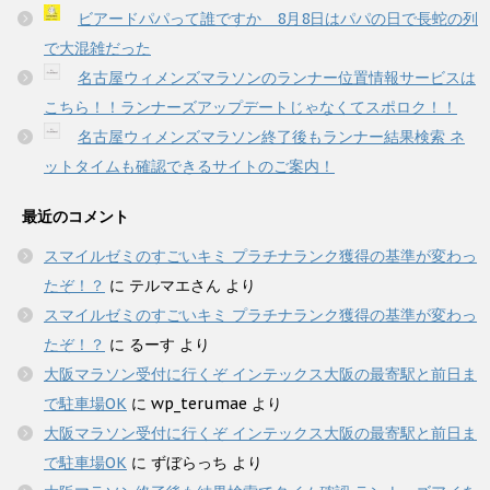
ビアードパパって誰ですか 8月8日はパパの日で長蛇の列
で大混雑だった
名古屋ウィメンズマラソンのランナー位置情報サービスは
こちら！！ランナーズアップデートじゃなくてスポロク！！
名古屋ウィメンズマラソン終了後もランナー結果検索 ネ
ットタイムも確認できるサイトのご案内！
最近のコメント
スマイルゼミのすごいキミ プラチナランク獲得の基準が変わっ
たぞ！？
に
テルマエさん
より
スマイルゼミのすごいキミ プラチナランク獲得の基準が変わっ
たぞ！？
に
るーす
より
大阪マラソン受付に行くぞ インテックス大阪の最寄駅と前日ま
で駐車場OK
に
wp_terumae
より
大阪マラソン受付に行くぞ インテックス大阪の最寄駅と前日ま
で駐車場OK
に
ずぼらっち
より