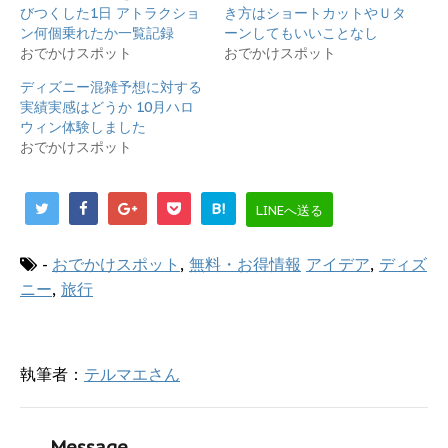
で
に
びつくした1日 アトラクショ
き方はショートカットやＵタ
共
は
ン何個乗れたか一覧記録
ーンしてもいいことなし
有
ク
(
リ
おでかけスポット
おでかけスポット
新
ッ
し
ク
ディズニー混雑予想に対する
い
し
ウ
て
実績実感はどうか 10月ハロ
ィ
く
ウィン体験しました
ン
だ
ド
さ
おでかけスポット
ウ
い
で
(
開
新
き
し
ま
い
B!
LINEへ送る
す
ウ
)
ィ
ン
ド
-
おでかけスポット
,
無料・お得情報
アイデア
,
ディズ
ウ
で
ニー
,
旅行
開
き
ま
す
)
執筆者：
テルマエさん
Message