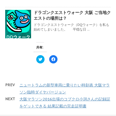
ン
だ
ク
e
ド
さ
し
b
ウ
い
て
o
で
(
ドラゴンクエストウォーク 大阪 ご当地ク
T
o
開
新
w
k
き
し
エストの場所は？
i
で
ま
い
t
共
す
ウ
ドラゴンクエストウォーク（DQウォーク）を私も
t
有
)
ィ
e
す
始めてしまいました。 平穏な日 ...
ン
r
る
ド
で
に
ウ
共
は
で
有
ク
開
(
リ
き
共有:
新
ッ
ま
し
ク
す
い
し
)
ク
F
ウ
て
リ
a
ィ
く
ッ
c
ン
だ
ク
e
ド
さ
し
b
ウ
い
て
o
で
(
T
o
開
新
w
k
き
し
PREV
ニュートラムの新型車両に乗りたい時刻表 大阪マラ
i
で
ま
い
t
共
す
ウ
ソン臨時ダイヤバージョン
t
有
)
ィ
e
す
ン
NEXT
大阪マラソン2016出場のコブクロ小渕さんの記録証
r
る
ド
で
に
ウ
をゲットできる 結果記載の完走証明書
共
は
で
有
ク
開
(
リ
き
新
ッ