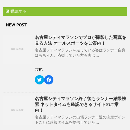
ま
し
ク
す
い
し
)
購読する
ウ
て
ィ
く
ン
だ
ド
さ
NEW POST
ウ
い
で
(
開
新
名古屋シティマラソンでプロが撮影した写真を
き
し
ま
い
見る方法 オールスポーツをご案内！
す
ウ
)
ィ
名古屋シティマラソンを走っている姿はランナー自身
ン
はもちろん、応援していた方も実は ...
ド
ウ
で
開
共有:
き
ま
ク
F
す
リ
a
)
ッ
c
ク
e
し
b
て
o
名古屋シティマラソン終了後もランナー結果検
T
o
索 ネットタイムも確認できるサイトのご案
w
k
i
で
内！
t
共
t
有
名古屋シティマラソンの出場ランナー達の測定ポイン
e
す
トごとに速報タイムを提供していた ...
r
る
で
に