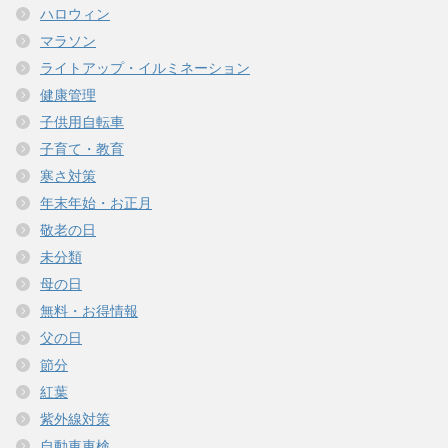
ハロウィン
マラソン
ライトアップ・イルミネーション
健康管理
子供用自転車
子育て・教育
寒さ対策
年末年始・お正月
敬老の日
未分類
母の日
無料・お得情報
父の日
節分
紅葉
紫外線対策
自動車車検