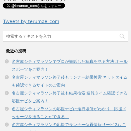
有
ク
ウ
(
リ
で
新
ッ
開
し
ク
き
い
し
ま
Tweets by terumae_com
ウ
て
す
ィ
く
)
ン
だ
ド
さ
ウ
い
で
(
開
新
き
し
最近の投稿
ま
い
す
ウ
)
ィ
名古屋シティマラソンでプロが撮影した写真を見る方法 オール
ン
ド
スポーツをご案内！
ウ
で
名古屋シティマラソン終了後もランナー結果検索 ネットタイム
開
き
も確認できるサイトのご案内！
ま
す
名古屋シティマラソン終了後も結果検索 速報タイム確認できる
)
応援ナビをご案内！
名古屋シティマラソンの応援ナビは走行場所がわかり、応援メ
ッセージを送ることができる！
名古屋シティマラソンの応援でランナー位置情報サービスはこ